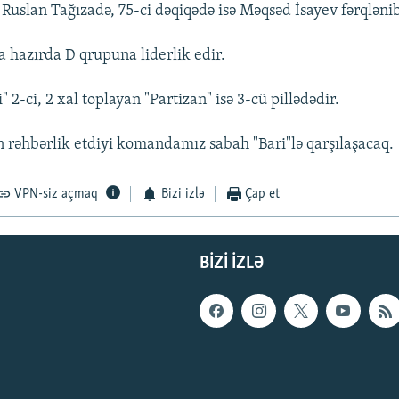
 Ruslan Tağızadə, 75-ci dəqiqədə isə Məqsəd İsayev fərqlənib
la hazırda D qrupuna liderlik edir.
i" 2-ci, 2 xal toplayan "Partizan" isə 3-cü pillədədir.
n rəhbərlik etdiyi komandamız sabah "Bari"lə qarşılaşacaq.
VPN-siz açmaq
Bizi izlə
Çap et
BIZI IZLƏ