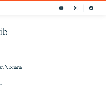
ib
ən "Ciociaria
r.