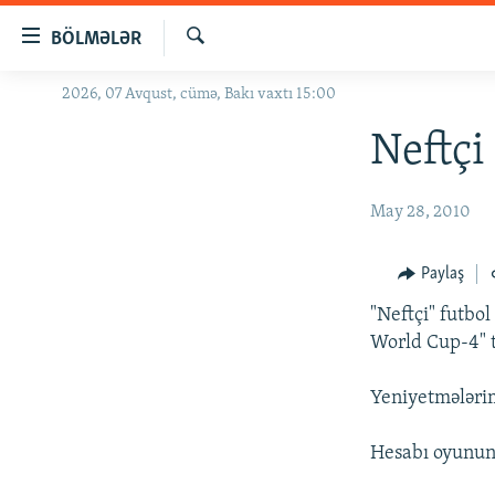
Keçid
BÖLMƏLƏR
linkləri
Axtar
Əsas
2026, 07 Avqust, cümə, Bakı vaxtı 15:00
GÜNDƏM
məzmuna
#İZAHLA
Neftçi
qayıt
Əsas
KORRUPSIOMETR
naviqasiyaya
May 28, 2010
#ƏSLINDƏ
qayıt
Axtarışa
FƏRQƏ BAX
Paylaş
keç
QANUNI DOĞRU
"Neftçi" futbol
ARAŞDIRMA
World Cup-4" t
MULTIMEDIA
Yeniyetmələrim
RADIO ARXIV
VIDEO
Hesabı oyunun
HAQQIMIZDA
FOTOQALEREYA
OXU ZALI