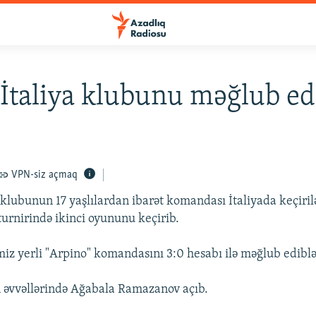
 İtaliya klubunu məğlub ed
VPN-siz açmaq
 klubunun 17 yaşlılardan ibarət komandası İtaliyada keçiril
urnirində ikinci oyununu keçirib.
iz yerli "Arpino" komandasını 3:0 hesabı ilə məğlub ediblə
 əvvəllərində Ağabala Ramazanov açıb.