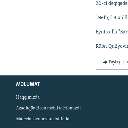
İNFOQRAFIKA
AZƏRBAYCAN ƏDƏBIYYATI KITABXANASI
MISSIYAMIZ
20-ci dəqiqədə
KARIKATURA
İSLAM VƏ DEMOKRATIYA
PEŞƏ ETIKASI VƏ JURNALISTIKA
STANDARTLARIMIZ
"Neftçi" 4 xall
İZ - MƏDƏNIYYƏT PROQRAMI
MATERIALLARIMIZDAN ISTIFADƏ
Eyni xalla "Bar
AZADLIQRADIOSU MOBIL TELEFONUNUZDA
Rüfət Quliyevi
BIZIMLƏ ƏLAQƏ
XƏBƏR BÜLLETENLƏRIMIZ
Paylaş
MƏLUMAT
Haqqımızda
AzadlıqRadiosu mobil telefonuzda
Materiallarımızdan istifadə
BIZI IZLƏ