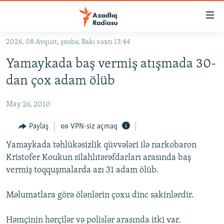
Keçid
linkləri
Əsas
2026, 08 Avqust, şənbə, Bakı vaxtı 13:44
məzmuna
GÜNDƏM
Yamaykada baş vermiş atışmada 30-
qayıt
#İZAHLA
Əsas
dan çox adam ölüb
KORRUPSIOMETR
naviqasiyaya
qayıt
May 26, 2010
#ƏSLINDƏ
Axtarışa
FƏRQƏ BAX
Paylaş
VPN-siz açmaq
keç
QANUNI DOĞRU
Yamaykada təhlükəsizlik qüvvələri ilə narkobaron
Kristofer Koukun silahlıtərəfdarları arasında baş
ARAŞDIRMA
vermiş toqquşmalarda azı 31 adam ölüb.
MULTIMEDIA
Məlumatlara görə ölənlərin çoxu dinc sakinlərdir.
RADIO ARXIV
VIDEO
HAQQIMIZDA
FOTOQALEREYA
OXU ZALI
Həmçinin hərçilər və polislər arasında itki var.