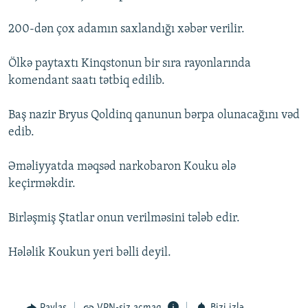
İNFOQRAFIKA
AZƏRBAYCAN ƏDƏBIYYATI KITABXANASI
MISSIYAMIZ
BIZI IZLƏ
200-dən çox adamın saxlandığı xəbər verilir.
KARIKATURA
İSLAM VƏ DEMOKRATIYA
PEŞƏ ETIKASI VƏ JURNALISTIKA STANDARTLARIMIZ
Ölkə paytaxtı Kinqstonun bir sıra rayonlarında
İZ - MƏDƏNIYYƏT PROQRAMI
MATERIALLARIMIZDAN ISTIFADƏ
komendant saatı tətbiq edilib.
AZADLIQRADIOSU MOBIL TELEFONUNUZDA
RFE/RL-in bütün saytları
BIZIMLƏ ƏLAQƏ
Baş nazir Bryus Qoldinq qanunun bərpa olunacağını vəd
edib.
XƏBƏR BÜLLETENLƏRIMIZ
Əməliyyatda məqsəd narkobaron Kouku ələ
keçirməkdir.
Birləşmiş Ştatlar onun verilməsini tələb edir.
Hələlik Koukun yeri bəlli deyil.
Paylaş
VPN-siz açmaq
Bizi izlə