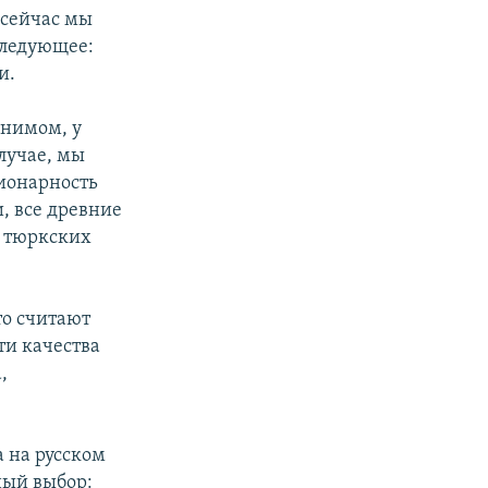
 сейчас мы
следующее:
и.
онимом, у
случае, мы
сионарность
, все древние
х тюркских
то считают
ти качества
,
а на русском
ный выбор: