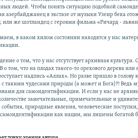
ьных людей. Чтобы понять ситуацию подобной самоид
ак азербайджанец в экстазе от музыки Узеир бека ото
у, или же шотландец с героями фильма «Ричард - львин
умаем, в каком хилом состоянии находятся у нас матер
икации.
ение о том, что у нас отсутствует архивная культура.
 о том, что на плодах такого-то орехового дерева или 
роступает надпись «Аллах». Но разве пришло в голову 
 с такими чудесами природы (а может и Бога)?! Ведь 
ивами для самоидентификации. И если у нас не архив
количестве замечательные, примечательные и удивит
 события, природные явления, человеческие поступки, 
 самоидентификации как нации, мы лишены богатой б
ет точку зрения автора