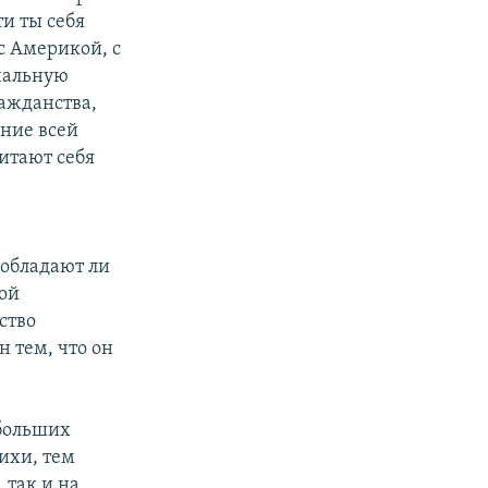
и ты себя
с Америкой, с
нальную
ражданства,
ение всей
итают себя
 обладают ли
той
ство
 тем, что он
 больших
ихи, тем
 так и на