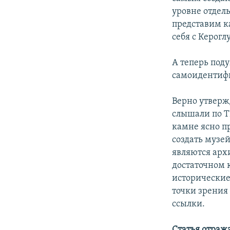
уровне отдел
представим к
себя с Керогл
А теперь под
самоидентиф
Верно утвержд
слышали по ТВ
камне ясно п
создать музей
являются арх
достаточном 
исторические
точки зрения
ссылки.
Статья отража