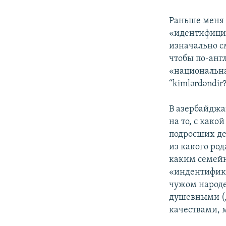
Раньше меня 
«идентифицир
изначально см
чтобы по-анг
«национальна
“kimlərdəndir
В азербайджа
на то, с како
подросших дет
из какого род
каким семейн
«индентифика
чужом народе
душевными (д
качествами, 