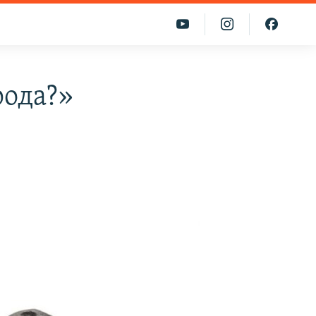
рода?»