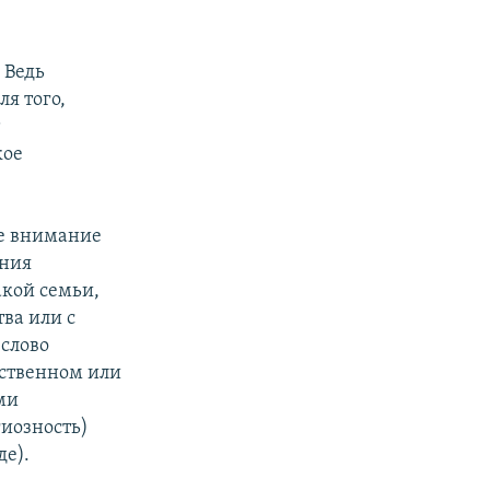
 Ведь
я того,
т
кое
ое внимание
ания
какой семьи,
тва или с
слово
ственном или
ми
иозность)
е).