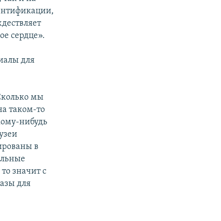
ентификации,
ждествляет
ое сердце».
иалы для
 Сколько мы
на таком-то
кому-нибудь
музеи
ированы в
ельные
то значит с
азы для