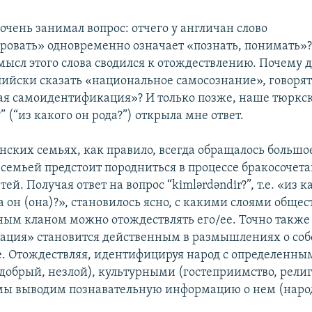
очень занимал вопрос: отчего у англичан слово
овать» одновременно означает «познать, понимать»?
ысл этого слова сводился к отождествлению. Почему дл
лийски сказать «национальное самосознание», говоря
я самоидентификация»? И только позже, наше тюркс
?” (“из какого он рода?”) открыла мне ответ.
нских семьях, как правило, всегда обращалось больш
й семьей предстоит породниться в процессе бракосочет
ей. Получая ответ на вопрос “kimlərdəndir?”, т.е. «из 
а он (она)?», становилось ясно, с какими слоями общес
ым кланом можно отождествлять его/ее. Точно также 
ция» становится действенным в размышлениях о соб
. Отождествляя, идентифицируя народ с определенны
обрый, незлой), культурными (гостеприимство, религ
мы выводим познавательную информацию о нем (народ