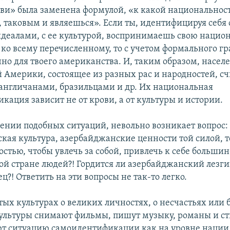
ви» была заменена формулой, «к какой национальност
 таковым и являешься». Если ты, идентифицируя себя 
идеалами, с ее культурой, воспринимаешь свою нацио
 ко всему перечисленному, то с учетом формального г
чно для твоего американства. И, таким образом, насел
й Америки, состоящее из разных рас и народностей, сч
англичанами, бразильцами и др. Их национальная
ация зависит не от крови, а от культуры и истории.
ении подобных ситуаций, невольно возникает вопрос:
кая культура, азербайджанские ценности той силой, 
стью, чтобы увлечь за собой, привлечь к себе большин
ой стране людей?! Гордится ли азербайджанский лезгин
?! Ответить на эти вопросы не так-то легко.
итых культурах о великих личностях, о несчастьях или
культуры снимают фильмы, пишут музыку, романы и ст
т ситуацию самоидентификации как на уровне нации,