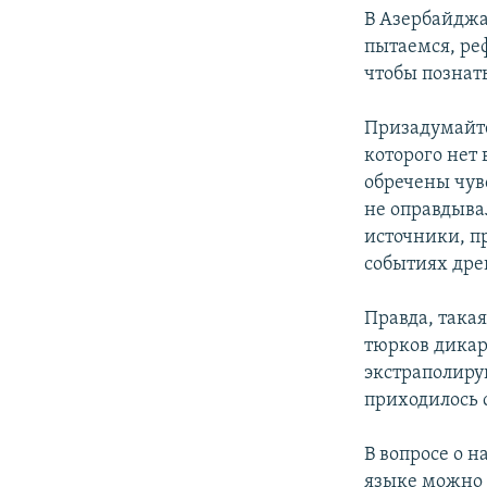
В Азербайджа
пытаемся, ре
чтобы познат
Призадумайте
которого нет 
обречены чув
не оправдыва
источники, п
событиях дре
Правда, така
тюрков дикар
экстраполиру
приходилось 
В вопросе о 
языке можно 