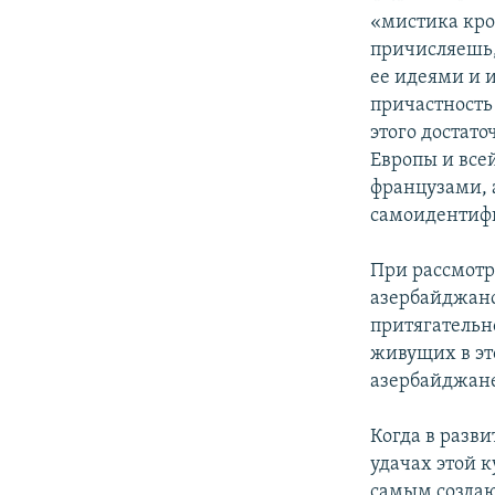
«мистика кро
причисляешь,
ее идеями и 
причастность
этого достато
Европы и все
французами, 
самоидентифик
При рассмотр
азербайджанс
притягательно
живущих в эт
азербайджанец
Когда в разв
удачах этой 
самым создаю