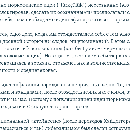
не тюркофилские идеи (“türkçülük”) неосознанно (это
флектировав, сделать их осознанными) предполагали 
ь себя, нам необходимо идентифицироваться с тюркам
сь, одно дело, когда мы отождествляем себя с тем этн
в древней истории ни следов, ни упоминаний. В этом 
ствовать себя как молтаны (как бы Гумилев через пас
л молодые нации). Но когда мы осознаем себя тюрками
ревращаясь в зеркала, отражают нас в величественны
вности и средневековья.
я идентификация порождает и неприятные вещи. Те, к
ями и вандалами, после отождествления нас с ними, э
ют и на нас. Поэтому с популяризацией идей тюркизма
создавать и Славную историю тюрков.
национальной «ктойности» (после переводов Хайдеггер
выражаться и так) либерализмом был сделан остроум