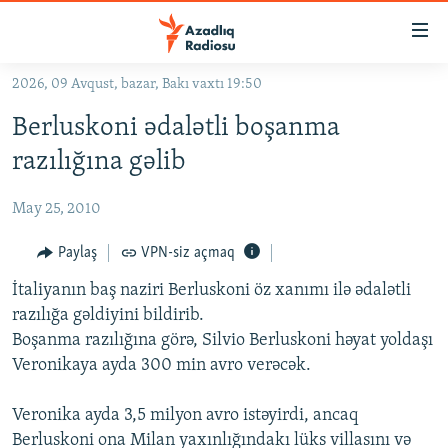
Keçid
linkləri
Əsas
2026, 09 Avqust, bazar, Bakı vaxtı 19:50
məzmuna
GÜNDƏM
Berluskoni ədalətli boşanma
qayıt
#İZAHLA
Əsas
razılığına gəlib
KORRUPSIOMETR
naviqasiyaya
qayıt
May 25, 2010
#ƏSLINDƏ
Axtarışa
FƏRQƏ BAX
Paylaş
VPN-siz açmaq
keç
QANUNI DOĞRU
İtaliyanın baş naziri Berluskoni öz xanımı ilə ədalətli
razılığa gəldiyini bildirib.
ARAŞDIRMA
Boşanma razılığına görə, Silvio Berluskoni həyat yoldaşı
MULTIMEDIA
Veronikaya ayda 300 min avro verəcək.
RADIO ARXIV
VIDEO
Veronika ayda 3,5 milyon avro istəyirdi, ancaq
HAQQIMIZDA
FOTOQALEREYA
OXU ZALI
Berluskoni ona Milan yaxınlığındakı lüks villasını və