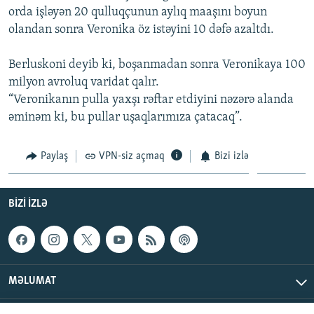
orda işləyən 20 qulluqçunun aylıq maaşını boyun
İNFOQRAFIKA
AZƏRBAYCAN ƏDƏBIYYATI KITABXANASI
MISSIYAMIZ
BIZI IZLƏ
olandan sonra Veronika öz istəyini 10 dəfə azaltdı.
KARIKATURA
İSLAM VƏ DEMOKRATIYA
PEŞƏ ETIKASI VƏ JURNALISTIKA STANDARTLARIMIZ
Berluskoni deyib ki, boşanmadan sonra Veronikaya 100
İZ - MƏDƏNIYYƏT PROQRAMI
MATERIALLARIMIZDAN ISTIFADƏ
milyon avroluq varidat qalır.
AZADLIQRADIOSU MOBIL TELEFONUNUZDA
RFE/RL-in bütün saytları
“Veronikanın pulla yaxşı rəftar etdiyini nəzərə alanda
BIZIMLƏ ƏLAQƏ
əminəm ki, bu pullar uşaqlarımıza çatacaq”.
XƏBƏR BÜLLETENLƏRIMIZ
Paylaş
VPN-siz açmaq
Bizi izlə
BIZI IZLƏ
MƏLUMAT