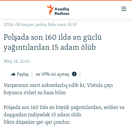
Keçid
linkləri
Əsas
2026, 08 Avqust, şənbə, Bakı vaxtı 18:18
məzmuna
GÜNDƏM
Polşada son 160 ildə ən güclü
qayıt
#İZAHLA
Əsas
yağıntılardan 15 adam ölüb
KORRUPSIOMETR
naviqasiyaya
qayıt
May 25, 2010
#ƏSLINDƏ
Axtarışa
FƏRQƏ BAX
Paylaş
VPN-siz açmaq
keç
QANUNI DOĞRU
Varşavanın meri xəbərdarlıq edib ki, Vistula çayı
boyunca evləri su basa bilər.
ARAŞDIRMA
MULTIMEDIA
Polşada son 160 ildə ən böyük yağıntılardan, seldən və
daşqından indiyədək 15 adam ölüb.
RADIO ARXIV
VIDEO
İtkin düşənlər qat-qat çoxdur.
HAQQIMIZDA
FOTOQALEREYA
OXU ZALI