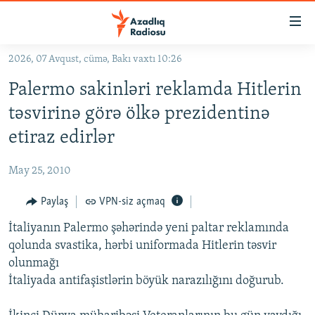
Keçid
linkləri
Əsas
2026, 07 Avqust, cümə, Bakı vaxtı 10:26
məzmuna
GÜNDƏM
Palermo sakinləri reklamda Hitlerin
qayıt
#İZAHLA
Əsas
təsvirinə görə ölkə prezidentinə
KORRUPSIOMETR
naviqasiyaya
etiraz edirlər
qayıt
#ƏSLINDƏ
Axtarışa
May 25, 2010
FƏRQƏ BAX
keç
QANUNI DOĞRU
Paylaş
VPN-siz açmaq
ARAŞDIRMA
İtaliyanın Palermo şəhərində yeni paltar reklamında
qolunda svastika, hərbi uniformada Hitlerin təsvir
MULTIMEDIA
olunmağı
RADIO ARXIV
VIDEO
İtaliyada antifaşistlərin böyük narazılığını doğurub.
HAQQIMIZDA
FOTOQALEREYA
OXU ZALI