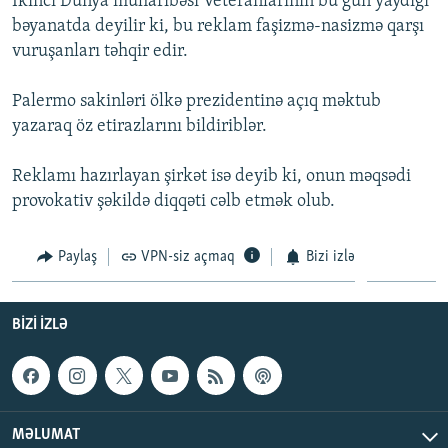
İkinci Dünya müharibəsi Veteranlarının bu gün yaydığı
İNFOQRAFIKA
AZƏRBAYCAN ƏDƏBIYYATI KITABXANASI
MISSIYAMIZ
bəyanatda deyilir ki, bu reklam faşizmə-nasizmə qarşı
BIZI IZLƏ
vuruşanları təhqir edir.
KARIKATURA
İSLAM VƏ DEMOKRATIYA
PEŞƏ ETIKASI VƏ JURNALISTIKA STANDARTLARIMIZ
İZ - MƏDƏNIYYƏT PROQRAMI
MATERIALLARIMIZDAN ISTIFADƏ
Palermo sakinləri ölkə prezidentinə açıq məktub
yazaraq öz etirazlarını bildiriblər.
AZADLIQRADIOSU MOBIL TELEFONUNUZDA
RFE/RL-in bütün saytları
BIZIMLƏ ƏLAQƏ
Reklamı hazırlayan şirkət isə deyib ki, onun məqsədi
XƏBƏR BÜLLETENLƏRIMIZ
provokativ şəkildə diqqəti cəlb etmək olub.
Paylaş
VPN-siz açmaq
Bizi izlə
BIZI IZLƏ
MƏLUMAT