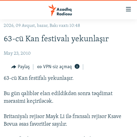
Keçid
linkləri
Əsas
2026, 09 Avqust, bazar, Bakı vaxtı 10:48
məzmuna
GÜNDƏM
63-cü Kan festivalı yekunlaşır
qayıt
#İZAHLA
Əsas
May 23, 2010
KORRUPSIOMETR
naviqasiyaya
qayıt
#ƏSLINDƏ
Paylaş
VPN-siz açmaq
Axtarışa
FƏRQƏ BAX
keç
63-cü Kan festifalı yekunlaşır.
QANUNI DOĞRU
Bu gün qaliblər elan edildikdən sonra təqdimat
ARAŞDIRMA
mərasimi keçiriləcək.
MULTIMEDIA
Britaniyalı rejisor Mayk Li ilə fransalı rejisor Ksave
RADIO ARXIV
VIDEO
Bovua əsas favoritlər sayılır.
HAQQIMIZDA
FOTOQALEREYA
OXU ZALI