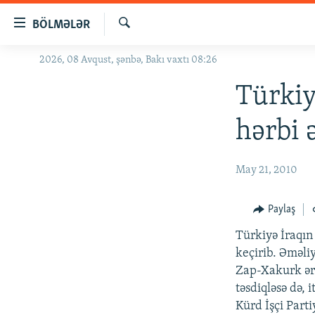
Keçid
BÖLMƏLƏR
linkləri
Axtar
Əsas
2026, 08 Avqust, şənbə, Bakı vaxtı 08:26
GÜNDƏM
məzmuna
#İZAHLA
Türkiy
qayıt
Əsas
KORRUPSIOMETR
hərbi 
naviqasiyaya
#ƏSLINDƏ
qayıt
Axtarışa
FƏRQƏ BAX
May 21, 2010
keç
QANUNI DOĞRU
Paylaş
ARAŞDIRMA
Türkiyə İraqın
MULTIMEDIA
keçirib. Əməliy
RADIO ARXIV
VIDEO
Zap-Xakurk əra
təsdiqləsə də,
HAQQIMIZDA
FOTOQALEREYA
OXU ZALI
Kürd İşçi Part