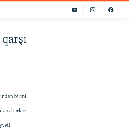
 qarşı
rından birini
də xəbərləri
yyəti