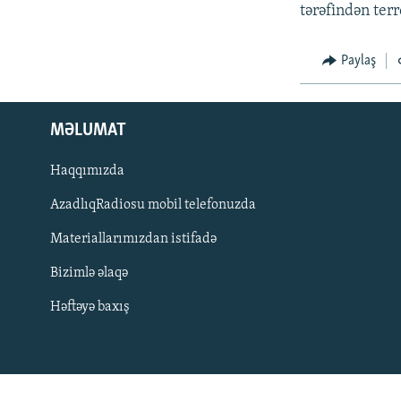
İNFOQRAFIKA
AZƏRBAYCAN ƏDƏBIYYATI KITABXANASI
MISSIYAMIZ
tərəfindən terro
KARIKATURA
İSLAM VƏ DEMOKRATIYA
PEŞƏ ETIKASI VƏ JURNALISTIKA
STANDARTLARIMIZ
Paylaş
İZ - MƏDƏNIYYƏT PROQRAMI
MATERIALLARIMIZDAN ISTIFADƏ
AZADLIQRADIOSU MOBIL TELEFONUNUZDA
MƏLUMAT
BIZIMLƏ ƏLAQƏ
Haqqımızda
XƏBƏR BÜLLETENLƏRIMIZ
AzadlıqRadiosu mobil telefonuzda
Materiallarımızdan istifadə
Bizimlə əlaqə
Həftəyə baxış
BIZI IZLƏ