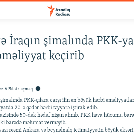
ə İraqın şimalında PKK-ya
əməliyyat keçirib
VPN-siz açmaq
 şimalında PKK-çılara qarşı ilin ən böyük hərbi əməliyyatla
yatda 20-ə qədər hərbi təyyarə iştirak edib.
zisində 50-dək hədəf nişan alınıb. PKK hava hücumu barə
 itki barədə məlumat verməyib.
iyası rəsmi Ankara və beynəlxalq ictimaiyyətin böyük əksəri