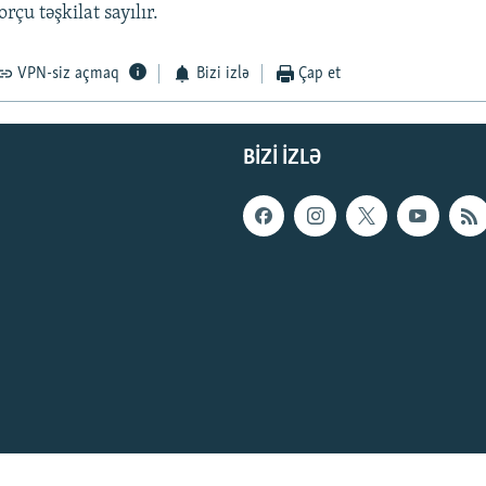
rçu təşkilat sayılır.
VPN-siz açmaq
Bizi izlə
Çap et
BIZI IZLƏ