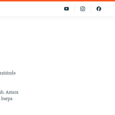
azisində
ıb. Astara
n bərpa