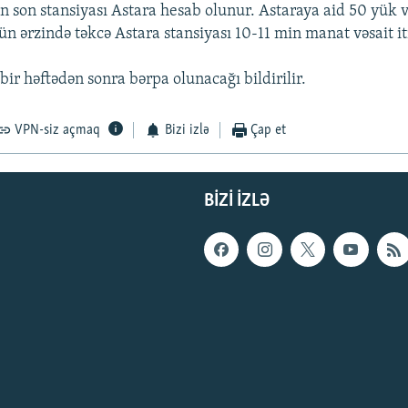
in son stansiyası Astara hesab olunur. Astaraya aid 50 yük
n ərzində təkcə Astara stansiyası 10-11 min manat vəsait iti
ir həftədən sonra bərpa olunacağı bildirilir.
VPN-siz açmaq
Bizi izlə
Çap et
BIZI IZLƏ