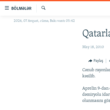
Keçid
BÖLMƏLƏR
linkləri
Axtar
Əsas
2026, 07 Avqust, cümə, Bakı vaxtı 05:42
GÜNDƏM
məzmuna
#İZAHLA
Qatarl
qayıt
Əsas
KORRUPSIOMETR
naviqasiyaya
May 18, 2010
#ƏSLINDƏ
qayıt
Axtarışa
FƏRQƏ BAX
Paylaş
keç
QANUNI DOĞRU
Cənub rayonlar
ARAŞDIRMA
kəsilib.
MULTIMEDIA
Aprelin 9-dan 
RADIO ARXIV
VIDEO
dəmiryolu idar
olunmasını gözl
HAQQIMIZDA
FOTOQALEREYA
OXU ZALI