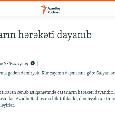
arın hərəkəti dayanıb
VPN-siz açmaq
ına gedən dəmiryolu Kür çayının daşmasına görə Salyan ər
etibarən cənub istiqamətində qatarların hərəkəti dayandırıl
əsindən AzadlıqRadiosuna bildiriblər ki, dəmiryolu xəttini
əyirlər.