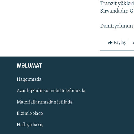
İNFOQRAFIKA
AZƏRBAYCAN ƏDƏBIYYATI KITABXANASI
MISSIYAMIZ
Tranzit yüklər
Şirvandadır. Gü
KARIKATURA
İSLAM VƏ DEMOKRATIYA
PEŞƏ ETIKASI VƏ JURNALISTIKA
STANDARTLARIMIZ
İZ - MƏDƏNIYYƏT PROQRAMI
Dəmiryolunun b
MATERIALLARIMIZDAN ISTIFADƏ
AZADLIQRADIOSU MOBIL TELEFONUNUZDA
Paylaş
BIZIMLƏ ƏLAQƏ
XƏBƏR BÜLLETENLƏRIMIZ
MƏLUMAT
Haqqımızda
AzadlıqRadiosu mobil telefonuzda
Materiallarımızdan istifadə
Bizimlə əlaqə
Həftəyə baxış
BIZI IZLƏ