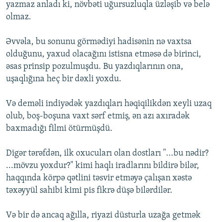
yazmaz anladı ki, növbəti uğursuzluqla üzləşib və belə
olmaz.
Əvvəla, bu sonunu görmədiyi hadisənin nə vaxtsa
olduğunu, yaxud olacağını istisna etməsə də birinci,
əsas prinsip pozulmuşdu. Bu yazdıqlarının ona,
uşaqlığına heç bir dəxli yoxdu.
Və deməli indiyədək yazdıqları həqiqilikdən xeyli uzaq
olub, boş-boşuna vaxt sərf etmiş, ən azı axıradək
baxmadığı filmi ötürmüşdü.
Digər tərəfdən, ilk oxucuları olan dostları "...bu nədir?
...mövzu yoxdur?" kimi haqlı iradlarını bildirə bilər,
haqqında körpə qətlini təsvir etməyə çalışan xəstə
təxəyyül sahibi kimi pis fikrə düşə bilərdilər.
Və bir də ancaq ağılla, riyazi düsturla uzağa getmək