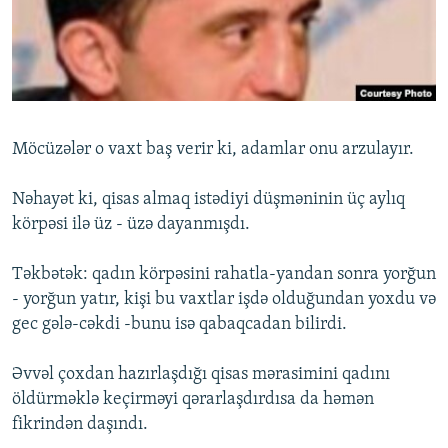
İNFOQRAFIKA
AZƏRBAYCAN ƏDƏBIYYATI KITABXANASI
MISSIYAMIZ
BIZI IZLƏ
KARIKATURA
İSLAM VƏ DEMOKRATIYA
PEŞƏ ETIKASI VƏ JURNALISTIKA STANDARTLARIMIZ
İZ - MƏDƏNIYYƏT PROQRAMI
MATERIALLARIMIZDAN ISTIFADƏ
AZADLIQRADIOSU MOBIL TELEFONUNUZDA
RFE/RL-in bütün saytları
Möcüzələr o vaxt baş verir ki, adamlar onu arzulayır.
BIZIMLƏ ƏLAQƏ
Nəhayət ki, qisas almaq istədiyi düşməninin üç aylıq
XƏBƏR BÜLLETENLƏRIMIZ
körpəsi ilə üz - üzə dayanmışdı.
Təkbətək: qadın körpəsini rahatla-yandan sonra yorğun
- yorğun yatır, kişi bu vaxtlar işdə olduğundan yoxdu və
gec gələ-cəkdi -bunu isə qabaqcadan bilirdi.
Əvvəl çoxdan hazırlaşdığı qisas mərasimini qadını
öldürməklə keçirməyi qərarlaşdırdısa da həmən
fikrindən daşındı.