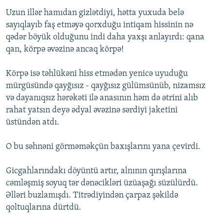
Uzun illər hamıdan gizlətdiyi, hətta yuxuda belə
sayıqlayıb faş etməyə qorxduğu intiqam hissinin nə
qədər böyük olduğunu indi daha yaxşı anlayırdı: qana
qan, körpə əvəzinə ancaq körpə!
Körpə isə təhlükəni hiss etmədən yenicə uyuduğu
mürgüsündə qayğısız - qayğısız gülümsünüb, nizamsız
və dayanıqsız hərəkəti ilə anasının həm də ətrini alıb
rahat yatsın deyə ədyal əvəzinə sərdiyi jaketini
üstündən atdı.
O bu səhnəni görməməkçün baxışlarını yana çevirdi.
Gicgahlarındakı döyüntü artır, alnının qırışlarına
cəmləşmiş soyuq tər dənəcikləri üzüaşağı süzülürdü.
Əlləri buzlamışdı. Titrədiyindən çarpaz şəkildə
qoltuqlarına dürtdü.