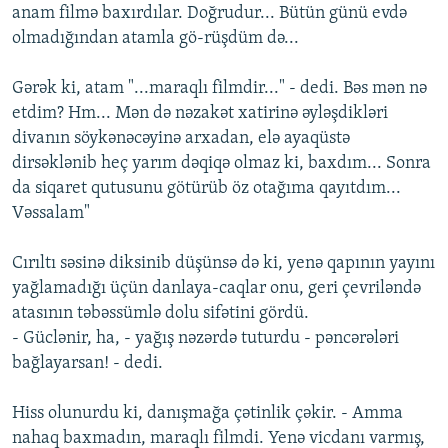
anam filmə baxırdılar. Doğrudur... Bütün günü evdə
olmadığından atamla gö-rüşdüm də...
Gərək ki, atam "...maraqlı filmdir..." - dedi. Bəs mən nə
etdim? Hm... Mən də nəzakət xatirinə əyləşdikləri
divanın söykənəcəyinə arxadan, elə ayaqüstə
dirsəklənib heç yarım dəqiqə olmaz ki, baxdım... Sonra
da siqaret qutusunu götürüb öz otağıma qayıtdım...
Vəssalam"
Cırıltı səsinə diksinib düşünsə də ki, yenə qapının yayını
yağlamadığı üçün danlaya-caqlar onu, geri çevriləndə
atasının təbəssümlə dolu sifətini gördü.
- Güclənir, ha, - yağış nəzərdə tuturdu - pəncərələri
bağlayarsan! - dedi.
Hiss olunurdu ki, danışmağa çətinlik çəkir. - Amma
nahaq baxmadın, maraqlı filmdi. Yenə vicdanı varmış,