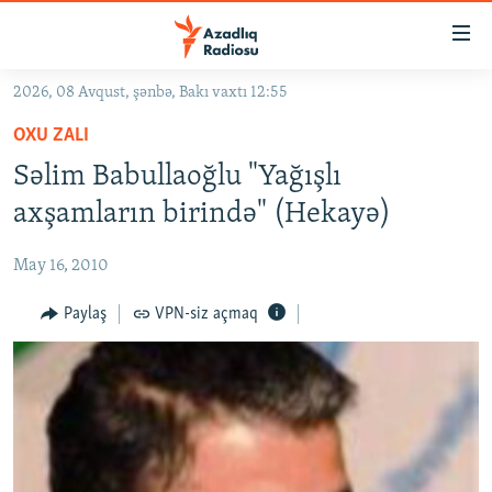
Keçid
linkləri
Əsas
2026, 08 Avqust, şənbə, Bakı vaxtı 12:55
məzmuna
GÜNDƏM
OXU ZALI
qayıt
#İZAHLA
Əsas
Səlim Babullaoğlu "Yağışlı
KORRUPSIOMETR
naviqasiyaya
axşamların birində" (Hekayə)
qayıt
#ƏSLINDƏ
Axtarışa
May 16, 2010
FƏRQƏ BAX
keç
QANUNI DOĞRU
Paylaş
VPN-siz açmaq
ARAŞDIRMA
MULTIMEDIA
RADIO ARXIV
VIDEO
HAQQIMIZDA
FOTOQALEREYA
OXU ZALI