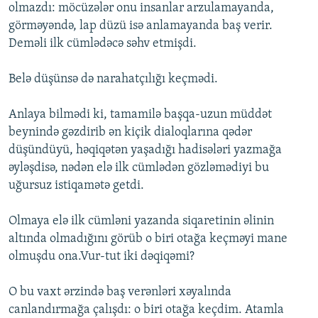
olmazdı: möcüzələr onu insanlar arzulamayanda,
görməyəndə, lap düzü isə anlamayanda baş verir.
Deməli ilk cümlədəcə səhv etmişdi.
Belə düşünsə də narahatçılığı keçmədi.
Anlaya bilmədi ki, tamamilə başqa-uzun müddət
beynində gəzdirib ən kiçik dialoqlarına qədər
düşündüyü, həqiqətən yaşadığı hadisələri yazmağa
əyləşdisə, nədən elə ilk cümlədən gözləmədiyi bu
uğursuz istiqamətə getdi.
Olmaya elə ilk cümləni yazanda siqaretinin əlinin
altında olmadığını görüb o biri otağa keçməyi mane
olmuşdu ona.Vur-tut iki dəqiqəmi?
O bu vaxt ərzində baş verənləri xəyalında
canlandırmağa çalışdı: o biri otağa keçdim. Atamla