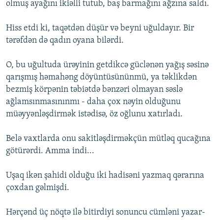
olmuş ayağını ikiəlli tutub, baş barmağını ağzına saldı.
Hiss etdi ki, taqətdən düşür və beyni uğuldayır. Bir
tərəfdən də qadın oyana bilərdi.
O, bu uğultuda ürəyinin getdikcə güclənən yağış səsinə
qarışmış həmahəng döyüntüsününmü, ya təklikdən
bezmiş körpənin təbiətdə bənzəri olmayan səslə
ağlamsınmasınınmı - daha çox nəyin olduğunu
müəyyənləşdirmək istədisə, öz oğlunu xatırladı.
Belə vaxtlarda onu sakitləşdirməkçün mütləq qucağına
götürərdi. Amma indi...
Uşaq ikən şahidi olduğu iki hadisəni yazmaq qərarına
çoxdan gəlmişdi.
Hərçənd üç nöqtə ilə bitirdiyi sonuncu cümləni yazar-