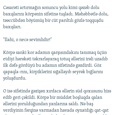
Cəsarəti artırmağın sonuncu yolu kimi qəzəb dolu
baxışlarını körpənin sifətinə tuşladı. Məhəbbətlə dolu,
təəccübdən böyümüş bir cüt parıltılı gözlə toqquşdu
baxışları.
"İlahi, o necə sevimlidir!"
Körpə sanki kor adamın qarşısındakını tanımaq üçün
etdiyi hərəkəti təkrarlayaraq totuq əllərini irəli uzadıb
ilk dəfə gördüyü bu adamın sifətində gəzdirdi. Göz
qapaqla-rını, kirpiklərini sığallayıb seyrək bığlarını
yoluşdurdu.
O isə sifətində gəzişən xırdaca əllərin süd qoxusunu hiss
edib geri çəkildi. Körpə bir müddət boşluqda qalan
əllərini yorulduğundan yanlarına saldı. Nə baş
verdiyinin fərqinə varmadan havada oynatdığı qat-qat