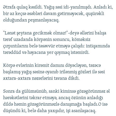
Ətrafa qulaq kəsildi. Yağış səsi idi-yanılmışdı. Anladı ki,
bir az keçsə əsəbləri davam gətirməyəcək, quşürəkli
olduğundan peşmanlayacaq.
"Lənət şeytana gecikmək olmaz!"-deyə əllərini balışa
tərəf uzadanda körpənin sonuncu, köməksiz
çırpıntılarını belə təsəvvür etməyə çalışdı: intiqamında
tərəddüd və həyacana yer qoymaq istəmirdi.
Körpə evlərinin kirəmit damını döyəcləyən, təzəcə
başlamış yağış səsinə oyanıb irilənmiş gözləri ilə səsi
axtara-axtara nəzərlərini tavana dikdi.
Sonra da gülümsünüb, sanki kiminsə gözəgörünməz əl
hərəkətlərini təkrar etməyə, ancaq özünün anladığı
dildə həmin gözəgörünməzlə danışmağa başladı.O isə
düşündü ki, belə daha yaxşıdır, işi asanlaşacaq.