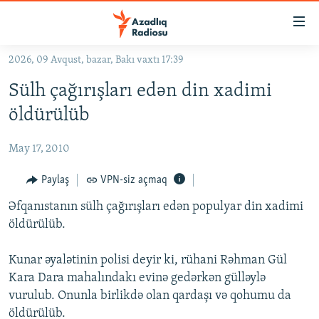
Keçid
linkləri
Əsas
2026, 09 Avqust, bazar, Bakı vaxtı 17:39
məzmuna
GÜNDƏM
Sülh çağırışları edən din xadimi
qayıt
#İZAHLA
Əsas
öldürülüb
KORRUPSIOMETR
naviqasiyaya
qayıt
May 17, 2010
#ƏSLINDƏ
Axtarışa
FƏRQƏ BAX
Paylaş
VPN-siz açmaq
keç
QANUNI DOĞRU
Əfqanıstanın sülh çağırışları edən populyar din xadimi
öldürülüb.
ARAŞDIRMA
MULTIMEDIA
Kunar əyalətinin polisi deyir ki, rühani Rəhman Gül
Kara Dara mahalındakı evinə gedərkən gülləylə
RADIO ARXIV
VIDEO
vurulub. Onunla birlikdə olan qardaşı və qohumu da
HAQQIMIZDA
FOTOQALEREYA
OXU ZALI
öldürülüb.