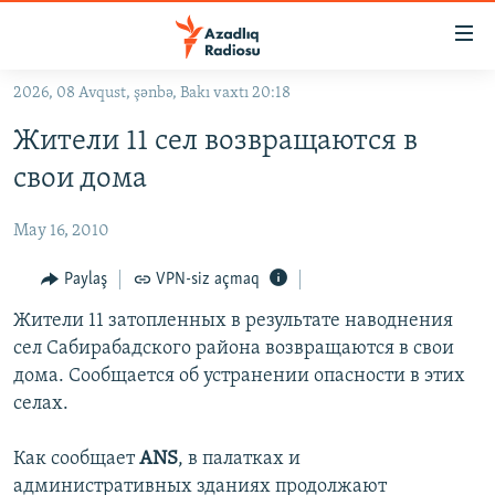
Keçid
linkləri
Əsas
2026, 08 Avqust, şənbə, Bakı vaxtı 20:18
məzmuna
GÜNDƏM
Жители 11 сел возвращаются в
qayıt
#İZAHLA
Əsas
свои дома
KORRUPSIOMETR
naviqasiyaya
qayıt
May 16, 2010
#ƏSLINDƏ
Axtarışa
FƏRQƏ BAX
Paylaş
VPN-siz açmaq
keç
QANUNI DOĞRU
Жители 11 затопленных в результате наводнения
сел Сабирабадского района возвращаются в свои
ARAŞDIRMA
дома. Сообщается об устранении опасности в этих
MULTIMEDIA
селах.
RADIO ARXIV
VIDEO
Как сообщает
ANS
, в палатках и
HAQQIMIZDA
FOTOQALEREYA
OXU ZALI
административных зданиях продолжают