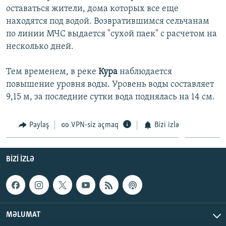
оставаться жители, дома которых все еще
İNFOQRAFIKA
AZƏRBAYCAN ƏDƏBIYYATI KITABXANASI
MISSIYAMIZ
BIZI IZLƏ
находятся под водой. Возвратившимся сельчанам
KARIKATURA
İSLAM VƏ DEMOKRATIYA
PEŞƏ ETIKASI VƏ JURNALISTIKA STANDARTLARIMIZ
по линии МЧС выдается "сухой паек" с расчетом на
несколько дней.
İZ - MƏDƏNIYYƏT PROQRAMI
MATERIALLARIMIZDAN ISTIFADƏ
AZADLIQRADIOSU MOBIL TELEFONUNUZDA
RFE/RL-in bütün saytları
Тем временем, в реке
Кура
наблюдается
BIZIMLƏ ƏLAQƏ
повышение уровня воды. Уровень воды составляет
9,15 м, за последние сутки вода поднялась на 14 см.
XƏBƏR BÜLLETENLƏRIMIZ
Paylaş
VPN-siz açmaq
Bizi izlə
BIZI IZLƏ
MƏLUMAT