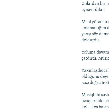
Onlardan bir ne
oynayırdılar.
Məni görəndə o
anlamadığım di
yaxşı söz demə
doldurdu.
Yoluma davam e
çatdırdı. Musiqi
Yaxınlaşdıqca 
olduğunu deyir
səsə doğru irəl
Musiqinin səsin
uzaqlardakı səs
kol – kos basm