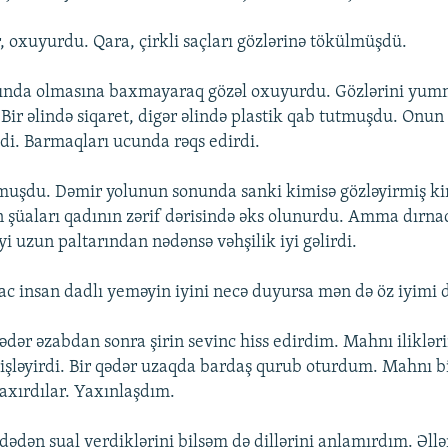
ır, oxuyurdu. Qara, çirkli saçları gözlərinə tökülmüşdü.
ında olmasına baxmayaraq gözəl oxuyurdu. Gözlərini yu
. Bir əlində siqaret, digər əlində plastik qab tutmuşdu. Onun
idi. Barmaqları ucunda rəqs edirdi.
muşdu. Dəmir yolunun sonunda sanki kimisə gözləyirmiş k
n şüaları qadının zərif dərisində əks olunurdu. Amma dırna
iyi uzun paltarından nədənsə vəhşilik iyi gəlirdi.
, ac insan dadlı yeməyin iyini necə duyursa mən də öz iyim
 qədər əzabdan sonra şirin sevinc hiss edirdim. Mahnı iliklə
işləyirdi. Bir qədər uzaqda bardaş qurub oturdum. Mahnı bi
xırdılar. Yaxınlaşdım.
dədən sual verdiklərini bilsəm də dillərini anlamırdım. Əll