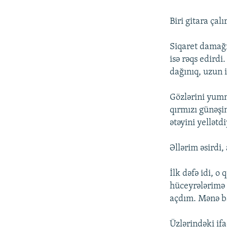
Biri gitara çal
Siqaret damağ
isə rəqs edirdi
dağınıq, uzun 
Gözlərini yum
qırmızı günəşi
ətəyini yellətd
Əllərim əsirdi
İlk dəfə idi, o
hüceyrələrimə 
açdım. Mənə ba
Üzlərindəki ifa