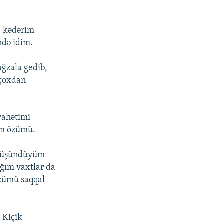
, kədərim
ndə idim.
ağzala gedib,
 çoxdan
yahətimi
ım özümü.
ı düşündüyüm
ğım vaxtlar da
Üzümü saqqal
. Kiçik