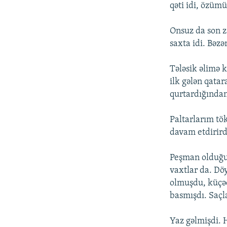
qəti idi, özüm
Onsuz da son 
saxta idi. Bəz
Tələsik əlimə 
ilk gələn qata
qurtardığından
Paltarlarım tö
davam etdirir
Peşman olduğum
vaxtlar da. D
olmuşdu, küçəd
basmışdı. Saçl
Yaz gəlmişdi. H