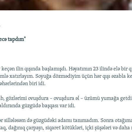
a
ecə tapdım"
 keçən ilin qışında başlamışdı. Həyatımın 23 ilində elə bir 
ümlə xatırlayım. Soyuğa dözmədiyim üçün hər qışı əzabla ke
əhərlərindən biri idi.
b, gözlərimi ovuşdura – ovuşdura əl – üzümü yumağa getd
aldıranda güzgüdə başqası var idi.
r sillələsəm də güzgüdəki adamı tanımadım. Sonra otağım
aq, dağınıq çarpayı, siqaret kötükləri, içki şüşələri və daha