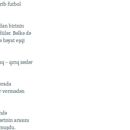
rib futbol
dan birinin
ülər. Bəlkə də
ə həyat eşqi
 – qırıq səslər
 orada
ir vermədən
ündə
ərinin arasını
rmuşdu.