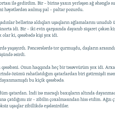
rtası ilə gedirdim. Bir – birinə yaxın yerləşən ağ əhənglə 
ini həyətlərdən asılmış pal – paltar pozurdu.
adınlar bellərinə aldıqları uşaqların ağlamalarını unudub
Günorta idi. Bir – iki evin qarşısında dayanıb siqaret çəkən ki
olar ki, qəsəbədə kişi yox idi.
erdə yaşayırdı. Pəncərələrdə tor qurmuşdu, daşların arasınd
üşündə əsirdi.
qəsəbəni. Onun haqqında heç bir təsəvvürüm yox idi. Arx
erində özümü rahatlatdığım qatarlardan biri gətirmişdi mə
 dayanmamışdı bu kiçik qəsəbədə.
m qatardan. İndi isə maraqlı baxışların altında dayanma
na çatdığımı zir – zibilin çoxalmasından hiss etdim. Ağzı 
siz uşaqlar zibillikdə eşələnirdilər.