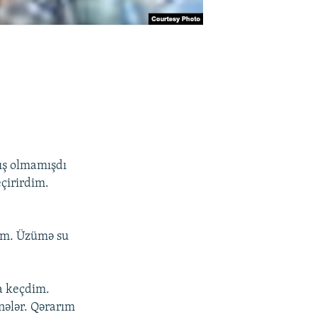
qış olmamışdı
çirirdim.
im. Üzümə su
a keçdim.
 nələr. Qərarım