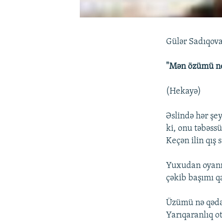
Gülər Sadıqov
"Mən özümü n
(Hekayə)
Əslində hər şey
ki, onu təbəss
Keçən ilin qış s
Yuxudan oyanı
çəkib başımı q
Üzümü nə qədə
Yarıqaranlıq ot