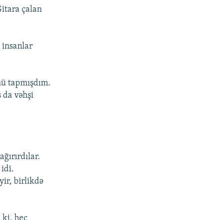
Gitara çalan
 insanlar
mü tapmışdım.
 da vəhşi
ğırırdılar.
idi.
ir, birlikdə
 ki, heç