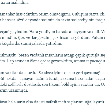
ü axtarmalı idim.
zamanlar hiss edirdim özüm olmadığımı. Gülüşüm saxta idi
ən hansısa sözü deyəndə səsimin də saxta səsləndiyinin fərqi
keçəni geyindim. Hara getdiyim barədə anlayışım yox idi. V
ra mindim. Çox yerlər gəzdim, çox insanlar gördüm. Pulum
 küçələrdə, stansiyalarda yatırdım.
külmüşdü, bəzən vicdanlı insanların atdığı qəpik quruşla sə
dim. Lap acından ölənə qədər gəzəcəkdim, amma tapacaqd
 vaxtlar da olurdu. Səssizcə içimə qısılıb geri qayıtmağ
öyülməkdən qanayan üzümü tutub, arxama baxmadan qaçdı
əki səfillərlə dostlaşıb, son tikəmi böldüyüm vaxtlar da. 
arım uzanmışdı.
ava hələ sərin olsa da isti nəfəsli meh saçlarımı sığallayırdı