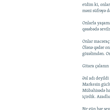
etdim ki, onlar
məni süfrəyə də
Onlarla yaşama
qəsəbədə sevilm
Onlar macəraçı
Ölənə qədər on
gözəlimdən. O
Gitara çalanın
Əsl adı deyildi
Markesin güclü 
Mübahisədə həll
içirdik. Azadlı
Bir gün hər şe