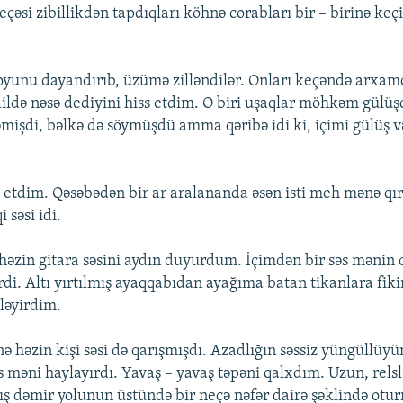
çəsi zibillikdən tapdıqları köhnə corabları bir – birinə keçi
yunu dayandırıb, üzümə zilləndilər. Onları keçəndə arxam
ldə nəsə dediyini hiss etdim. O biri uşaqlar möhkəm gülüşd
mişdi, bəlkə də söymüşdü amma qəribə idi ki, içimi gülüş v
tdim. Qəsəbədən bir ar aralananda əsən isti meh mənə qırıq
 səsi idi.
həzin gitara səsini aydın duyurdum. İçimdən bir səs mənin
di. Altı yırtılmış ayaqqabıdan ayağıma batan tikanlara fik
iləyirdim.
ə həzin kişi səsi də qarışmışdı. Azadlığın səssiz yüngüllüy
 məni haylayırdı. Yavaş – yavaş təpəni qalxdım. Uzun, relsl
ış dəmir yolunun üstündə bir neçə nəfər dairə şəklində otu