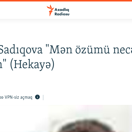
 Sadıqova "Mən özümü nec
" (Hekayə)
VPN-siz açmaq