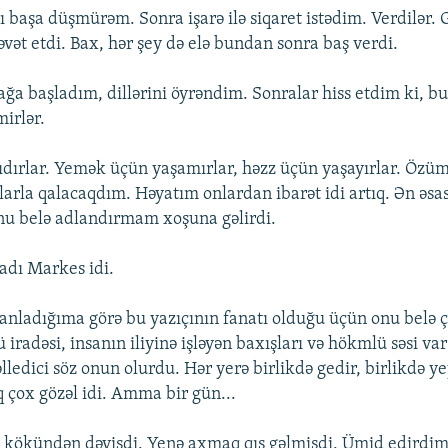
ı başa düşmürəm. Sonra işarə ilə siqaret istədim. Verdilər. 
vət etdi. Bax, hər şey də elə bundan sonra baş verdi.
ğa başladım, dillərini öyrəndim. Sonralar hiss etdim ki, bu
irlər.
dırlar. Yemək üçün yaşamırlar, həzz üçün yaşayırlar. Özü
larla qalacaqdım. Həyatım onlardan ibarət idi artıq. Ən əsas
nu belə adlandırmam xoşuna gəlirdi.
 adı Markes idi.
 anladığıma görə bu yazıçının fanatı olduğu üçün onu belə ça
iradəsi, insanın iliyinə işləyən baxışları və hökmlü səsi var 
edici söz onun olurdu. Hər yerə birlikdə gedir, birlikdə yey
q çox gözəl idi. Amma bir gün...
y kökündən dəyişdi. Yenə axmaq qış gəlmişdi. Ümid edirdim