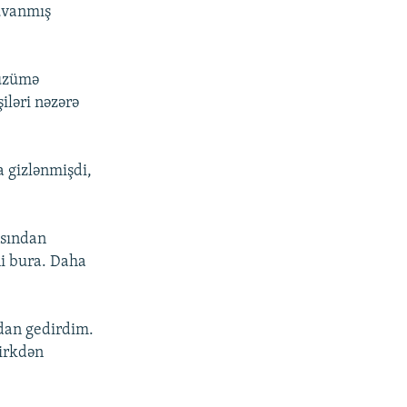
suvanmış
 üzümə
şiləri nəzərə
a gizlənmişdi,
asından
ni bura. Daha
dan gedirdim.
çirkdən