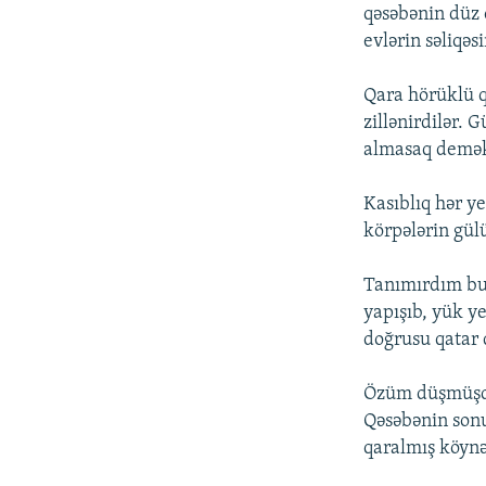
qəsəbənin düz o
evlərin səliqəs
Qara hörüklü q
zillənirdilər. 
almasaq demək 
Kasıblıq hər y
körpələrin gül
Tanımırdım bu 
yapışıb, yük y
doğrusu qatar
Özüm düşmüşdü
Qəsəbənin sonu
qaralmış köynək