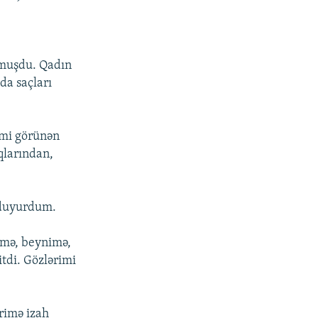
mmuşdu. Qadın
 da saçları
imi görünən
qlarından,
i duyurdum.
rimə, beynimə,
tdi. Gözlərimi
ərimə izah