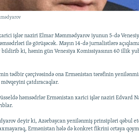
əmmədyarov
xarici işlər naziri Elmar Məmmədyarov iyunun 5-də Venes
msədrləri ilə görüşəcək. Mayın 14-də jurnalistlərə açıqlam
ldirib ki, həmin gün Venesiya Komissiyasının 60 illik yub
in tədbir çərçivəsində ona Ermənistan tərəfinin yenilənm
ı mövqeyini çatdıracaqlar.
üsseldə həmsədrlər Ermənistan xarici işlər naziri Edvard 
ıblar.
rov deyir ki, Azərbaycan yenilənmiş prinsipləri qəbul et
axmayaraq, Ermənistan hələ də konkret fikrini ortaya qoym