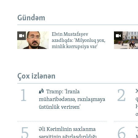
Gündəm
Elvin Mustafayev
azadlıqda: 'Milyonluq yox,
minlik korrupsiya var'
Çox izlənən
1
2
X
Tramp: 'İranla
müharibədənsə, razılaşmaya
üstünlük verirəm'
5
6
Əli Kərimlinin saxlanma
'
şəraitinin ağırlaşdırıldığı
M