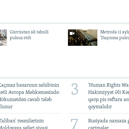
Gürcüstan ali təhsili
Metroda 11 aylı
pulsuz etdi
'Daşınma pulsu
3
açmaz bazarının sahibinin
'Human Rights Wat
qətli Avropa Məhkəməsində:
Hakimiyyət Əli Kə
Hökumətdən cavab tələb
qarşı pis rəftara so
olunur
qoymalıdır
7
Taliban' rəsmilərinin
Rusiyada namaza 
oldovaya səfəri siyasi
cərimələr