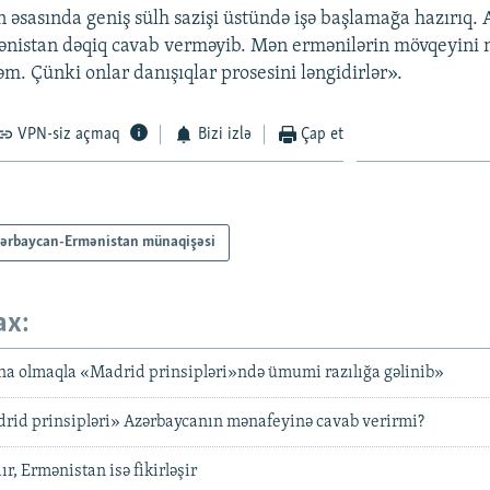
n əsasında geniş sülh sazişi üstündə işə başlamağa hazırıq
nistan dəqiq cavab verməyib. Mən ermənilərin mövqeyini 
m. Çünki onlar danışıqlar prosesini ləngidirlər».
VPN-siz açmaq
Bizi izlə
Çap et
ərbaycan-Ermənistan münaqişəsi
ax:
na olmaqla «Madrid prinsipləri»ndə ümumi razılığa gəlinib»
rid prinsipləri» Azərbaycanın mənafeyinə cavab verirmi?
r, Ermənistan isə fikirləşir