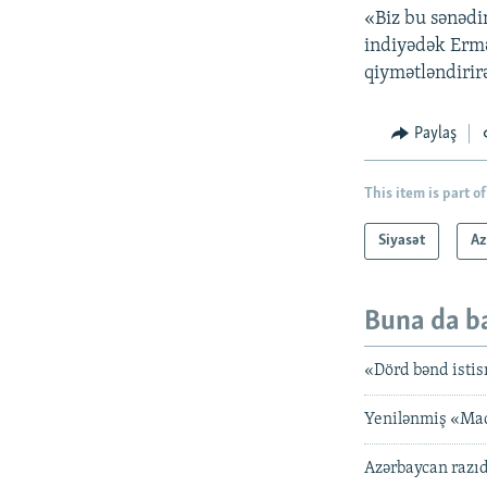
«Biz bu sənədi
indiyədək Ermə
qiymətləndirirə
Paylaş
This item is part of
Siyasət
Az
Buna da b
«Dörd bənd istis
Yenilənmiş «Mad
Azərbaycan razıdı