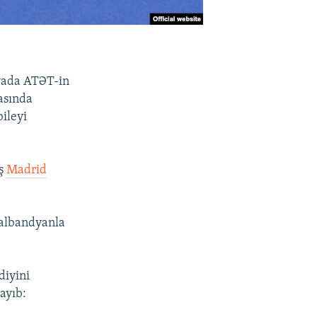
iyada ATƏT-in
asında
ileyi
iş
Madrid
Nalbandyanla
diyini
ayıb: