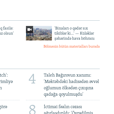
q fasilə:
'Binaları o qədər sıx
z olsun'
tikiblər ki...' — Küləklər
şəhərində hava böhranı
Bölmənin bütün materialları burada
4
ch':
Taleh Bağırovun xanımı:
rimliyə
'Məktəbdəki hadisədən əvvəl
n
oğlumun ölkədən çıxışına
qadağa qoyulmuşdu'
8
görə
İctimai fəalın cəzası
ağırlaşdırıldı: 'Öyrədilmiş