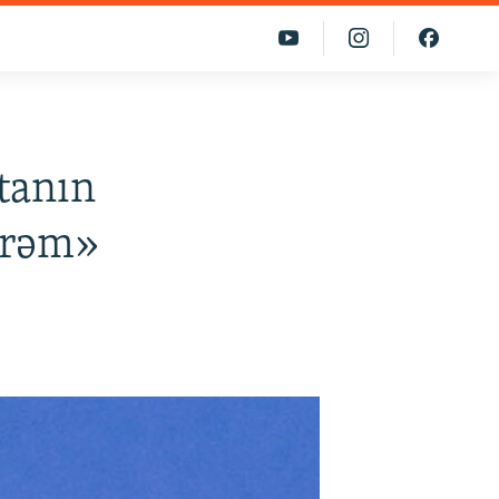
tanın
irəm»