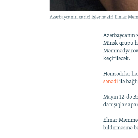
Azərbaycanın xarici işlər naziri Elmar M
Azərbaycanın 
Minsk qrupu hə
Məmmədyarov bi
keçiriləcək.
Həmsədrlər həm
sənədi
ilə bağl
Мayın 12-də Br
danışıqlar apar
Elmar Məmmədya
bildirməsinə b