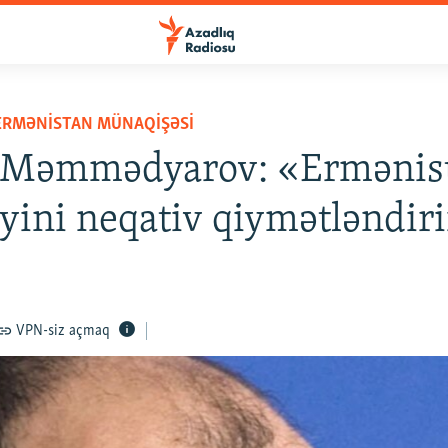
ERMƏNISTAN MÜNAQIŞƏSI
 Məmmədyarov: «Ermənis
ini neqativ qiymətləndir
VPN-siz açmaq