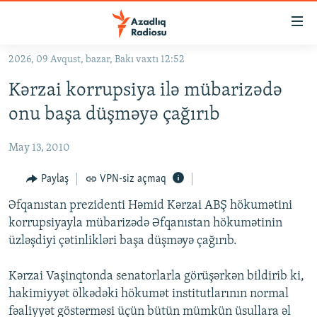
Keçid
linkləri
Əsas
2026, 09 Avqust, bazar, Bakı vaxtı 12:52
məzmuna
GÜNDƏM
Kərzai korrupsiya ilə mübarizədə
qayıt
#İZAHLA
Əsas
onu başa düşməyə çağırıb
KORRUPSIOMETR
naviqasiyaya
qayıt
May 13, 2010
#ƏSLINDƏ
Axtarışa
FƏRQƏ BAX
Paylaş
VPN-siz açmaq
keç
QANUNI DOĞRU
Əfqanıstan prezidenti Həmid Kərzai ABŞ hökumətini
korrupsiyayla mübarizədə Əfqanıstan hökumətinin
ARAŞDIRMA
üzləşdiyi çətinlikləri başa düşməyə çağırıb.
MULTIMEDIA
Kərzai Vaşinqtonda senatorlarla görüşərkən bildirib ki,
RADIO ARXIV
VIDEO
hakimiyyət ölkədəki hökumət institutlarının normal
HAQQIMIZDA
FOTOQALEREYA
OXU ZALI
fəaliyyət göstərməsi üçün bütün mümkün üsullara əl