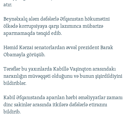
atır.
İNFOQRAFIKA
AZƏRBAYCAN ƏDƏBIYYATI KITABXANASI
MISSIYAMIZ
BIZI IZLƏ
KARIKATURA
İSLAM VƏ DEMOKRATIYA
PEŞƏ ETIKASI VƏ JURNALISTIKA STANDARTLARIMIZ
Beynəlxalq aləm dəfələrlə Əfqanıstan hökumətini
ölkədə korrupsiyaya qarşı lazımınca mübarizə
İZ - MƏDƏNIYYƏT PROQRAMI
MATERIALLARIMIZDAN ISTIFADƏ
aparmamaqda tənqid edib.
AZADLIQRADIOSU MOBIL TELEFONUNUZDA
RFE/RL-in bütün saytları
BIZIMLƏ ƏLAQƏ
Həmid Kərzai senatorlardan əvvəl prezident Barak
Obamayla görüşüb.
XƏBƏR BÜLLETENLƏRIMIZ
Tərəflər bu yaxınlarda Kabillə Vaşinqton arasındakı
narazılığın müvəqqəti olduğunu və bunun şişirdildiyini
bildiriblər.
Kabil Əfqanıstanda aparılan hərbi əməliyyatlar zamanı
dinc sakinlər arasında itkilərə dəfələrlə etirazını
bildirib.