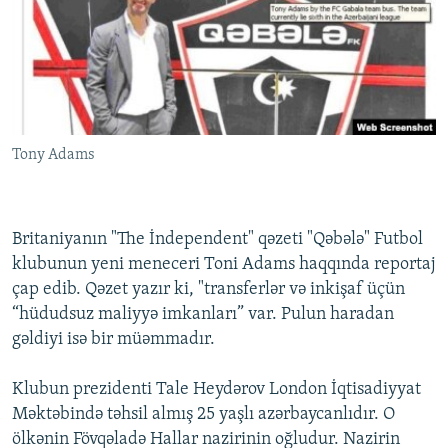
İNFOQRAFIKA
AZƏRBAYCAN ƏDƏBIYYATI KITABXANASI
MISSIYAMIZ
BIZI IZLƏ
KARIKATURA
İSLAM VƏ DEMOKRATIYA
PEŞƏ ETIKASI VƏ JURNALISTIKA STANDARTLARIMIZ
İZ - MƏDƏNIYYƏT PROQRAMI
MATERIALLARIMIZDAN ISTIFADƏ
AZADLIQRADIOSU MOBIL TELEFONUNUZDA
RFE/RL-in bütün saytları
Tony Adams
BIZIMLƏ ƏLAQƏ
XƏBƏR BÜLLETENLƏRIMIZ
Britaniyanın "The İndependent" qəzeti "Qəbələ" Futbol
klubunun yeni meneceri Toni Adams haqqında reportaj
çap edib. Qəzet yazır ki, "transferlər və inkişaf üçün
“hüdudsuz maliyyə imkanları” var. Pulun haradan
gəldiyi isə bir müəmmadır.
Klubun prezidenti Tale Heydərov London İqtisadiyyat
Məktəbində təhsil almış 25 yaşlı azərbaycanlıdır. O
ölkənin Fövqəladə Hallar nazirinin oğludur. Nazirin