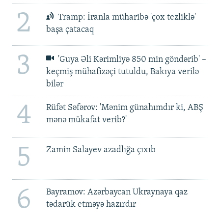
2
Tramp: İranla müharibə 'çox tezliklə'
başa çatacaq
3
'Guya Əli Kərimliyə 850 min göndərib' –
keçmiş mühafizəçi tutuldu, Bakıya verilə
bilər
4
Rüfət Səfərov: 'Mənim günahımdır ki, ABŞ
mənə mükafat verib?'
5
Zamin Salayev azadlığa çıxıb
6
Bayramov: Azərbaycan Ukraynaya qaz
tədarük etməyə hazırdır