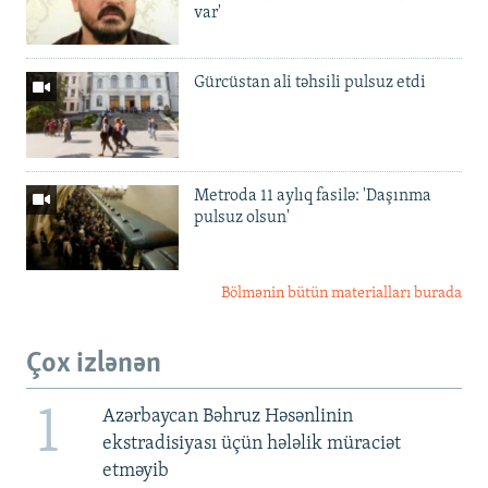
var'
Gürcüstan ali təhsili pulsuz etdi
Metroda 11 aylıq fasilə: 'Daşınma
pulsuz olsun'
Bölmənin bütün materialları burada
Çox izlənən
1
Azərbaycan Bəhruz Həsənlinin
ekstradisiyası üçün hələlik müraciət
etməyib