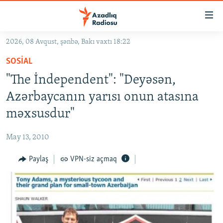
Keçid
linkləri
Əsas
2026, 08 Avqust, şənbə, Bakı vaxtı 18:22
məzmuna
GÜNDƏM
SOSIAL
qayıt
#İZAHLA
Əsas
"The İndependent": "Deyəsən,
KORRUPSIOMETR
naviqasiyaya
Azərbaycanın yarısı onun atasına
qayıt
#ƏSLINDƏ
məxsusdur"
Axtarışa
FƏRQƏ BAX
keç
May 13, 2010
QANUNI DOĞRU
Paylaş
VPN-siz açmaq
ARAŞDIRMA
MULTIMEDIA
RADIO ARXIV
VIDEO
HAQQIMIZDA
FOTOQALEREYA
OXU ZALI