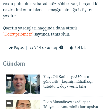
çoxlu pulu olması barədə söz-söhbət var, hərçənd ki,
nazir kimi onun bizneslə məşğul olmağa ixtiyarı
yoxdur.
Qəzetin yazdıqları haqqında daha ətraflı
"Korrupsiometr"
saytında tanış olun.
Paylaş
VPN-siz açmaq
Bizi izlə
Gündəm
'Guya Əli Kərimliyə 850 min
göndərib' – keçmiş mühafizəçi
tutuldu, Bakıya verilə bilər
Elvin Mustafayev azadlıqda:
'Milyonluq yox, minlik korrupsiya