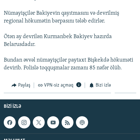
İNFOQRAFIKA
AZƏRBAYCAN ƏDƏBIYYATI KITABXANASI
MISSIYAMIZ
BIZI IZLƏ
Nümayişçilər Bakiyevin qayıtmasını və devrilmiş
KARIKATURA
İSLAM VƏ DEMOKRATIYA
PEŞƏ ETIKASI VƏ JURNALISTIKA STANDARTLARIMIZ
regional hökumətin bərpasını tələb edirlər.
İZ - MƏDƏNIYYƏT PROQRAMI
MATERIALLARIMIZDAN ISTIFADƏ
Ötən ay devrilən Kurmanbek Bakiyev hazırda
AZADLIQRADIOSU MOBIL TELEFONUNUZDA
RFE/RL-in bütün saytları
Belarusdadır.
BIZIMLƏ ƏLAQƏ
Bundan əvvəl nümayişçilər paytaxt Bişkekdə hökuməti
XƏBƏR BÜLLETENLƏRIMIZ
devirib. Polislə toqquşmalar zamanı 85 nəfər ölüb.
Paylaş
VPN-siz açmaq
Bizi izlə
BIZI IZLƏ