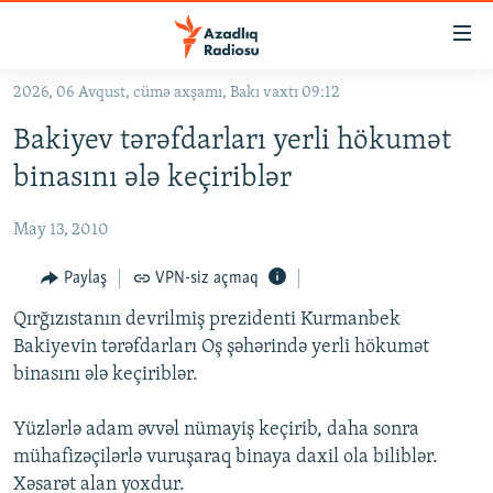
Keçid
linkləri
Əsas
2026, 06 Avqust, cümə axşamı, Bakı vaxtı 09:12
məzmuna
GÜNDƏM
Bakiyev tərəfdarları yerli hökumət
qayıt
#İZAHLA
Əsas
binasını ələ keçiriblər
KORRUPSIOMETR
naviqasiyaya
qayıt
May 13, 2010
#ƏSLINDƏ
Axtarışa
FƏRQƏ BAX
Paylaş
VPN-siz açmaq
keç
QANUNI DOĞRU
Qırğızıstanın devrilmiş prezidenti Kurmanbek
Bakiyevin tərəfdarları Oş şəhərində yerli hökumət
ARAŞDIRMA
binasını ələ keçiriblər.
MULTIMEDIA
Yüzlərlə adam əvvəl nümayiş keçirib, daha sonra
RADIO ARXIV
VIDEO
mühafizəçilərlə vuruşaraq binaya daxil ola biliblər.
HAQQIMIZDA
FOTOQALEREYA
OXU ZALI
Xəsarət alan yoxdur.