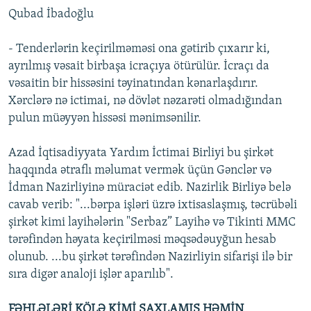
Qubad İbadoğlu
- Tenderlərin keçirilməməsi ona gətirib çıxarır ki,
ayrılmış vəsait birbaşa icraçıya ötürülür. İcraçı da
vəsaitin bir hissəsini təyinatından kənarlaşdırır.
Xərclərə nə ictimai, nə dövlət nəzarəti olmadığından
pulun müəyyən hissəsi mənimsənilir.
Azad İqtisadiyyata Yardım İctimai Birliyi bu şirkət
haqqında ətraflı məlumat vermək üçün Gənclər və
İdman Nazirliyinə müraciət edib. Nazirlik Birliyə belə
cavab verib: "...bərpa işləri üzrə ixtisaslaşmış, təcrübəli
şirkət kimi layihələrin "Serbaz” Layihə və Tikinti MMC
tərəfindən həyata keçirilməsi məqsədəuyğun hesab
olunub. ...bu şirkət tərəfindən Nazirliyin sifarişi ilə bir
sıra digər analoji işlər aparılıb".
FƏHLƏLƏRİ KÖLƏ KİMİ SAXLAMIŞ HƏMİN