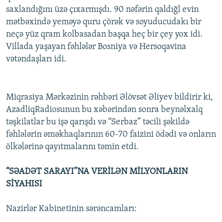
saxlandığını üzə çıxarmışdı. 90 nəfərin qaldığl evin
mətbəxində yeməyə quru çörək və soyuducudakı bir
neçə yüz qram kolbasadan başqa heç bir çey yox idi.
Villada yaşayan fəhlələr Bosniya və Hersoqavina
vətəndaşları idi.
Miqrasiya Mərkəzinin rəhbəri Əlövsət Əliyev bildirir ki,
AzadliqRadiosunun bu xəbərindən sonra beynəlxalq
təşkilatlar bu işə qarışdı və “Serbaz” təcili şəkildə
fəhlələrin əməkhaqlarının 60-70 faizini ödədi və onların
ölkələrinə qayıtmalarını təmin etdi.
“SƏADƏT SARAYI”NA VERİLƏN MİLYONLARIN
SİYAHISI
Nazirlər Kabinetinin sərəncamları: