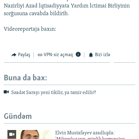
Nazirliyi Azad İqtisadiyyata Yardım İctimai Birliyinin
sorğusuna cavabda bildirib.
Videoreportaja baxın:
Paylaş
VPN-siz açmaq
Bizi izlə
Buna da bax:
Səadət Sarayı yeni tikilir, ya təmir edilir?
Gündəm
Elvin Mustafayev azadlıqda: