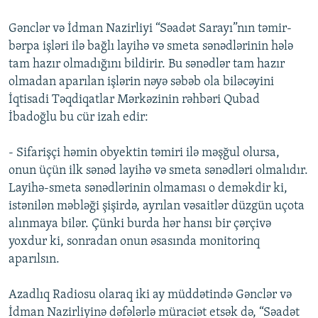
Gənclər və İdman Nazirliyi “Səadət Sarayı”nın təmir-
bərpa işləri ilə bağlı layihə və smeta sənədlərinin hələ
tam hazır olmadığını bildirir. Bu sənədlər tam hazır
olmadan aparılan işlərin nəyə səbəb ola biləcəyini
İqtisadi Təqdiqatlar Mərkəzinin rəhbəri Qubad
İbadoğlu bu cür izah edir:
- Sifarişçi həmin obyektin təmiri ilə məşğul olursa,
onun üçün ilk sənəd layihə və smeta sənədləri olmalıdır.
Layihə-smeta sənədlərinin olmaması o deməkdir ki,
istənilən məbləği şişirdə, ayrılan vəsaitlər düzgün uçota
alınmaya bilər. Çünki burda hər hansı bir çərçivə
yoxdur ki, sonradan onun əsasında monitorinq
aparılsın.
Azadlıq Radiosu olaraq iki ay müddətində Gənclər və
İdman Nazirliyinə dəfələrlə müraciət etsək də, “Səadət