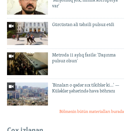
'Milyonluq yox, minlik korrupsiya
var'
Gürcüstan ali təhsili pulsuz etdi
Metroda 11 aylıq fasilə: 'Daşınma
pulsuz olsun'
'Binaları o qədər sıx tikiblər ki...' —
Küləklər şəhərində hava böhranı
Bölmənin bütün materialları burada
Çox izlənən