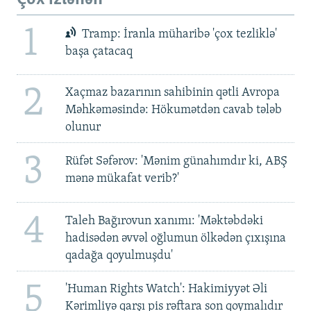
1
Tramp: İranla müharibə 'çox tezliklə'
başa çatacaq
2
Xaçmaz bazarının sahibinin qətli Avropa
Məhkəməsində: Hökumətdən cavab tələb
olunur
3
Rüfət Səfərov: 'Mənim günahımdır ki, ABŞ
mənə mükafat verib?'
4
Taleh Bağırovun xanımı: 'Məktəbdəki
hadisədən əvvəl oğlumun ölkədən çıxışına
qadağa qoyulmuşdu'
5
'Human Rights Watch': Hakimiyyət Əli
Kərimliyə qarşı pis rəftara son qoymalıdır