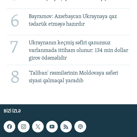
6
Bayramov: Azərbaycan Ukraynaya qaz
tədarük etməyə hazırdır
7
Ukraynanın keçmiş səfiri qanunsuz
varlanmada ittiham olunur: 134 min dollar
girov ödəməlidir
8
'Taliban' rəsmilərinin Moldovaya səfəri
siyasi qalmaqal yaradıb
BIZI IZLƏ