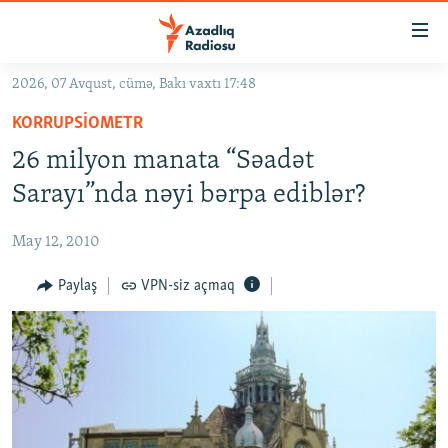
Keçid
linkləri
Əsas
2026, 07 Avqust, cümə, Bakı vaxtı 17:48
məzmuna
GÜNDƏM
KORRUPSIOMETR
qayıt
#İZAHLA
Əsas
26 milyon manata “Səadət
KORRUPSIOMETR
naviqasiyaya
Sarayı”nda nəyi bərpa ediblər?
qayıt
#ƏSLINDƏ
Axtarışa
May 12, 2010
FƏRQƏ BAX
keç
QANUNI DOĞRU
Paylaş
VPN-siz açmaq
ARAŞDIRMA
MULTIMEDIA
RADIO ARXIV
VIDEO
HAQQIMIZDA
FOTOQALEREYA
OXU ZALI