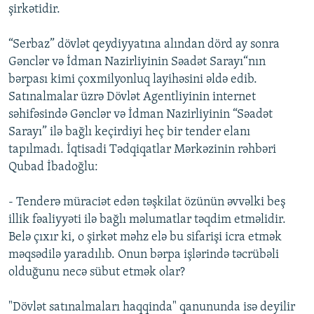
şirkətidir.
“Serbaz” dövlət qeydiyyatına alından dörd ay sonra
Gənclər və İdman Nazirliyinin Səadət Sarayı“nın
bərpası kimi çoxmilyonluq layihəsini əldə edib.
Satınalmalar üzrə Dövlət Agentliyinin internet
səhifəsində Gənclər və İdman Nazirliyinin “Səadət
Sarayı” ilə bağlı keçirdiyi heç bir tender elanı
tapılmadı. İqtisadi Tədqiqatlar Mərkəzinin rəhbəri
Qubad İbadoğlu:
- Tenderə müraciət edən təşkilat özünün əvvəlki beş
illik fəaliyyəti ilə bağlı məlumatlar təqdim etməlidir.
Belə çıxır ki, o şirkət məhz elə bu sifarişi icra etmək
məqsədilə yaradılıb. Onun bərpa işlərində təcrübəli
olduğunu necə sübut etmək olar?
"Dövlət satınalmaları haqqinda" qanununda isə deyilir