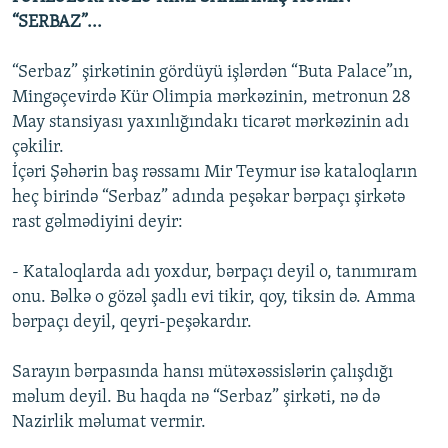
“SERBAZ”...
“Serbaz” şirkətinin gördüyü işlərdən “Buta Palace”ın,
Mingəçevirdə Kür Olimpia mərkəzinin, metronun 28
May stansiyası yaxınlığındakı ticarət mərkəzinin adı
çəkilir.
İçəri Şəhərin baş rəssamı Mir Teymur isə kataloqların
heç birində “Serbaz” adında peşəkar bərpaçı şirkətə
rast gəlmədiyini deyir:
- Kataloqlarda adı yoxdur, bərpaçı deyil o, tanımıram
onu. Bəlkə o gözəl şadlı evi tikir, qoy, tiksin də. Amma
bərpaçı deyil, qeyri-peşəkardır.
Sarayın bərpasında hansı mütəxəssislərin çalışdığı
məlum deyil. Bu haqda nə “Serbaz” şirkəti, nə də
Nazirlik məlumat vermir.