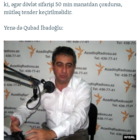
ki, əgər dövlət sifarişi 50 min manatdan çoxdursa,
mütləq tender keçirilməlidir.
Yenə də Qubad İbadoğlu: