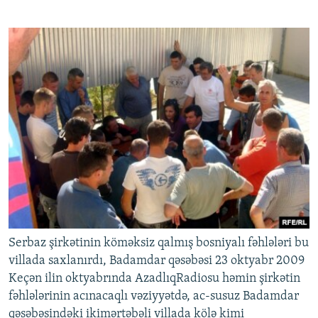
Serbaz şirkətinin köməksiz qalmış bosniyalı fəhlələri bu
villada saxlanırdı, Badamdar qəsəbəsi 23 oktyabr 2009
Keçən ilin oktyabrında AzadlıqRadiosu həmin şirkətin
fəhlələrinin acınacaqlı vəziyyətdə, ac-susuz Badamdar
qəsəbəsindəki ikimərtəbəli villada kölə kimi