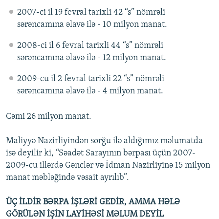
2007-ci il 19 fevral tarixli 42 “s” nömrəli
sərəncamına əlavə ilə - 10 milyon manat.
2008-ci il 6 fevral tarixli 44 “s” nömrəli
sərəncamına əlavə ilə - 12 milyon manat.
2009-cu il 2 fevral tarixli 22 “s” nömrəli
sərəncamına əlavə ilə - 4 milyon manat.
Cəmi 26 milyon manat.
Maliyyə Nazirliyindən sorğu ilə aldığımız məlumatda
isə deyilir ki, “Səadət Sarayının bərpası üçün 2007-
2009-cu illərdə Gənclər və İdman Nazirliyinə 15 milyon
manat məbləğində vəsait ayrılıb”.
ÜÇ İLDİR BƏRPA İŞLƏRİ GEDİR, AMMA HƏLƏ
GÖRÜLƏN İŞİN LAYİHƏSİ MƏLUM DEYİL