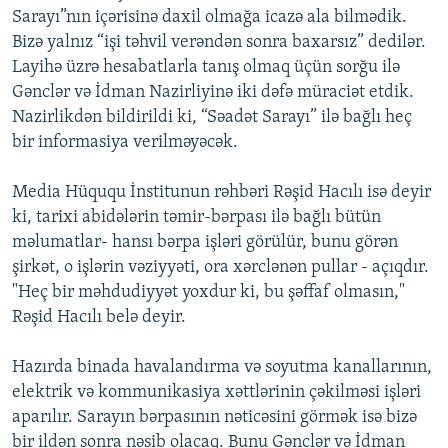
Sarayı”nın içərisinə daxil olmağa icazə ala bilmədik.
Bizə yalnız “işi təhvil verəndən sonra baxarsız” dedilər.
Layihə üzrə hesabatlarla tanış olmaq üçün sorğu ilə
Gənclər və İdman Nazirliyinə iki dəfə müraciət etdik.
Nazirlikdən bildirildi ki, “Səadət Sarayı” ilə bağlı heç
bir informasiya verilməyəcək.
Media Hüququ İnstitunun rəhbəri Rəşid Hacılı isə deyir
ki, tarixi abidələrin təmir-bərpası ilə bağlı bütün
məlumatlar- hansı bərpa işləri görülür, bunu görən
şirkət, o işlərin vəziyyəti, ora xərclənən pullar - açıqdır.
"Heç bir məhdudiyyət yoxdur ki, bu şəffaf olmasın,"
Rəşid Hacılı belə deyir.
Hazırda binada havalandırma və soyutma kanallarının,
elektrik və kommunikasiya xəttlərinin çəkilməsi işləri
aparılır. Sarayın bərpasının nəticəsini görmək isə bizə
bir ildən sonra nəsib olacaq. Bunu Gənclər və İdman