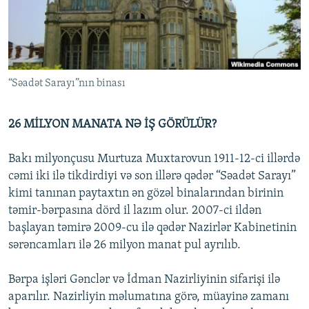
İNFOQRAFIKA
AZƏRBAYCAN ƏDƏBIYYATI KITABXANASI
MISSIYAMIZ
BIZI IZLƏ
KARIKATURA
İSLAM VƏ DEMOKRATIYA
PEŞƏ ETIKASI VƏ JURNALISTIKA STANDARTLARIMIZ
İZ - MƏDƏNIYYƏT PROQRAMI
MATERIALLARIMIZDAN ISTIFADƏ
“Səadət Sarayı”nın binası
AZADLIQRADIOSU MOBIL TELEFONUNUZDA
RFE/RL-in bütün saytları
BIZIMLƏ ƏLAQƏ
26 MİLYON MANATA NƏ İŞ GÖRÜLÜR?
XƏBƏR BÜLLETENLƏRIMIZ
Bakı milyonçusu Murtuza Muxtarovun 1911-12-ci illərdə
cəmi iki ilə tikdirdiyi və son illərə qədər “Səadət Sarayı”
kimi tanınan paytaxtın ən gözəl binalarından birinin
təmir-bərpasına dörd il lazım olur. 2007-ci ildən
başlayan təmirə 2009-cu ilə qədər Nazirlər Kabinetinin
sərəncamları ilə 26 milyon manat pul ayrılıb.
Bərpa işləri Gənclər və İdman Nazirliyinin sifarişi ilə
aparılır. Nazirliyin məlumatına görə, müayinə zamanı