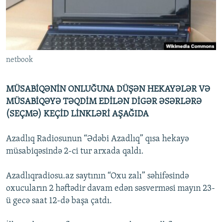
İNFOQRAFIKA
AZƏRBAYCAN ƏDƏBIYYATI KITABXANASI
MISSIYAMIZ
BIZI IZLƏ
KARIKATURA
İSLAM VƏ DEMOKRATIYA
PEŞƏ ETIKASI VƏ JURNALISTIKA STANDARTLARIMIZ
İZ - MƏDƏNIYYƏT PROQRAMI
MATERIALLARIMIZDAN ISTIFADƏ
netbook
AZADLIQRADIOSU MOBIL TELEFONUNUZDA
RFE/RL-in bütün saytları
BIZIMLƏ ƏLAQƏ
MÜSABİQƏNİN ONLUĞUNA DÜŞƏN HEKAYƏLƏR VƏ
XƏBƏR BÜLLETENLƏRIMIZ
MÜSABİQƏYƏ TƏQDİM EDİLƏN DİGƏR ƏSƏRLƏRƏ
(SEÇMƏ) KEÇİD LİNKLƏRİ AŞAĞIDA
Azadlıq Radiosunun “Ədəbi Azadlıq” qısa hekayə
müsabiqəsində 2-ci tur arxada qaldı.
Azadlıqradiosu.az saytının “Oxu zalı” səhifəsində
oxucuların 2 həftədir davam edən səsverməsi mayın 23-
ü gecə saat 12-də başa çatdı.