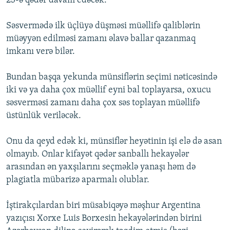
23-ə qədər davam edəcək.
Səsvermədə ilk üçlüyə düşməsi müəllifə qaliblərin
müəyyən edilməsi zamanı əlavə ballar qazanmaq
imkanı verə bilər.
Bundan başqa yekunda münsiflərin seçimi nəticəsində
iki və ya daha çox müəllif eyni bal toplayarsa, oxucu
səsverməsi zamanı daha çox səs toplayan müəllifə
üstünlük veriləcək.
Onu da qeyd edək ki, münsiflər heyətinin işi elə də asan
olmayıb. Onlar kifayət qədər sanballı hekayələr
arasından ən yaxşılarını seçməklə yanaşı həm də
plagiatla mübarizə aparmalı olublar.
İştirakçılardan biri müsabiqəyə məşhur Argentina
yazıçısı Xorxe Luis Borxesin hekayələrindən birini