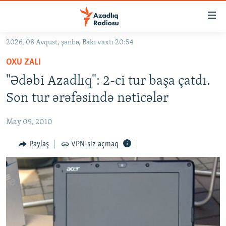
Keçid
linkləri
Əsas
2026, 08 Avqust, şənbə, Bakı vaxtı 20:54
məzmuna
GÜNDƏM
OXU ZALI
qayıt
#İZAHLA
Əsas
"Ədəbi Azadlıq": 2-ci tur başa çatdı.
KORRUPSIOMETR
naviqasiyaya
Son tur ərəfəsində nəticələr
qayıt
#ƏSLINDƏ
Axtarışa
May 09, 2010
FƏRQƏ BAX
keç
QANUNI DOĞRU
Paylaş
VPN-siz açmaq
ARAŞDIRMA
MULTIMEDIA
RADIO ARXIV
VIDEO
HAQQIMIZDA
FOTOQALEREYA
OXU ZALI