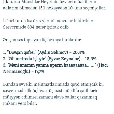
İlk turda Münsiflər Heyətnin üzvləri müəlliflərin
adlarını bilmədən 150 hekayədən 10-unu seçmişdilər.
İkinci turda isə öz rəylərini oxucular bildiriblər.
Səsvermədə 834 nəfər iştirak edib.
Ən çox səs toplayan üç hekayə bunlardır:
1. "Dovşan qəfəsi" (Aydın Səlimov) – 20,4%
2. "Əli metroda işləyir" (Eyvaz Zeynalov) – 18,3%
3. "Məni anamın yanına aparın haaaaaaaaa......" (Hacı
Nərimanoğlu) – 17,7%
Bundan əvvəlki məlumatlarımızda qeyd etmişdik ki,
səsvermədə ilk üçlüyə düşməsi müəllifə qaliblərin
müəyyən edilməsi zamanı əlavə ballar qazanmaq
imkanı verə bilər.