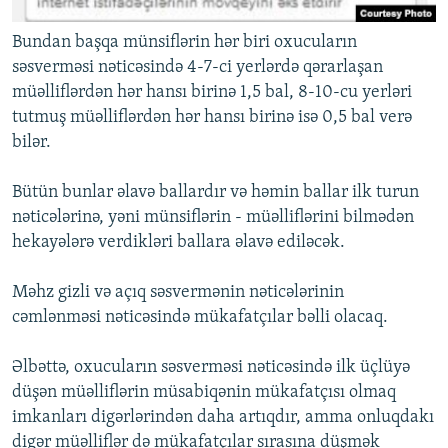
Bundan başqa münsiflərin hər biri oxucuların
səsverməsi nəticəsində 4-7-ci yerlərdə qərarlaşan
müəlliflərdən hər hansı birinə 1,5 bal, 8-10-cu yerləri
tutmuş müəlliflərdən hər hansı birinə isə 0,5 bal verə
bilər.
Bütün bunlar əlavə ballardır və həmin ballar ilk turun
nəticələrinə, yəni münsiflərin - müəlliflərini bilmədən
hekayələrə verdikləri ballara əlavə ediləcək.
Məhz gizli və açıq səsvermənin nəticələrinin
cəmlənməsi nəticəsində mükafatçılar bəlli olacaq.
Əlbəttə, oxucuların səsverməsi nəticəsində ilk üçlüyə
düşən müəlliflərin müsabiqənin mükafatçısı olmaq
imkanları digərlərindən daha artıqdır, amma onluqdakı
digər müəlliflər də mükafatçılar sırasına düşmək