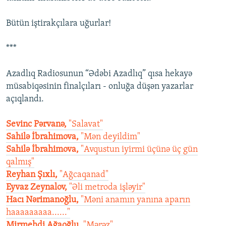
Bütün iştirakçılara uğurlar!
***
Azadlıq Radiosunun “Ədəbi Azadlıq” qısa hekayə
müsabiqəsinin finalçıları - onluğa düşən yazarlar
açıqlandı.
Sevinc Pərvanə,
"Salavat"
Sahilə İbrahimova,
"Mən deyildim"
Sahilə İbrahimova,
"Avqustun iyirmi üçünə üç gün
qalmış"
Reyhan Şıxlı,
"Ağcaqanad"
Eyvaz Zeynalov,
"Əli metroda işləyir"
Hacı Nərimanoğlu,
"Məni anamın yanına aparın
haaaaaaaaa......"
Mirmehdi Ağaoğlu,
"Mərəz"