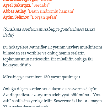
Aysel Şakirqızı,
"Sərdabə"
Abbas Atilay,
"Daun sindromlu hamam"
Aydın Səlimov,
"Dovşan qəfəsi"
(Sıralama əsərlərin müsabiqıyə göndərilməsi tarixi
ilədir)
Bu hekayələrə Münsiflər Heyətinin üzvləri müəlliflərini
bilmədən səs veriblər və onluq həmin səslərin
toplanmasının nəticəsidir. Bir müəllifin onluğa iki
hekayəsi düşüb.
Müsabiqəyə təxminən 130 yazar qatılmışdı.
Onluğa düşən əsərlər oxucuların da səsverməsi üçün
Azadlıqradiosu.az saytının ədəbiyyat bölümünə - “Oxu
zalı” səhifəsinə yerləşdirilir. Səsvermə iki həftə - mayın