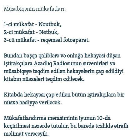
Müsabiqənin mükafatları:
1-ci mükafat - Noutbuk,
2-ci mükafat - Netbuk,
3-cü mükafat - rəqəmsal fotoaparat.
Bundan başqa qaliblərə və onluğa hekayəsi düşən
iştirakçılara Azadlıq Radiosunun suvenirləri və
müsabiqəyə təqdim edilən hekayələrin çap edildiyi
kitabın nüsxələri təqdim ediləcək.
Kitabda hekayəsi çap edilən bütün iştirakçılara bir
nüsxə hədiyyə veriləcək.
Mükafatlandırma mərasiminin iyunun 10-da
keçirilməsi nəzərdə tutulur, bu barədə tezliklə ətraflı
məlimat verəcəyik.