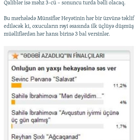
Qaliblər isə məhz 3-cü – sonuncu turda bəlli olacaq.
Bu mərhələdə Münsiflər Heyətinin hər bir üzvünə təklif
ediləcək ki, oxucuların rəyi əsasında ilk üçlüyə düşmüş
müəlliflərdən hər hansı birinə 3 bal versinlər.