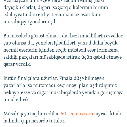
Azərbaycan dilinə çevirərək təqdim etmiş (bəzi
dəyişikliklərlə), digəri isə Şərq ölkələrinin birinin
ədəbiyyatından etdiyi tərcüməni öz əsəri kimi
müsabiqəyə göndərmişdi.
Bu məsələdə güzəşt olmasa da, bəzi müəlliflərin əvvəllər
çap olunsa da, yenidən işlədikləri, yaxud daha böyük
həcmli əsərlərin içindən seçib müstəqil əsər formasına
saldığı parçaları müsabiqədə iştirak üçün qəbul etməyə
qərar verdik.
Bütün finalçılara uğurlar. Finala düşə bilməyən
yazarlarla isə mütəmadi keçirməyi planlaşdırdığımız
hekayə, esse və digər müsabiqələrdə yenidən görüşməyə
ümid edirik.
Müsabiqəyə təqdim edilən
50 seçmə əsərin
ayrıca kitab
halında çapı nəzərdə tutulur.