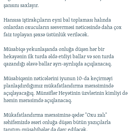
şansını saxlayır.
Hansısa iştirakçıların eyni bal toplaması halında
onlardan oxucuların səsverməsi nəticəsində daha çox
faiz toplayan şəxsə üstünlük veriləcək.
Müsabiqə yekunlaşanda onluğa düşən hər bir
hekayənin ilk turda əldə etdiyi ballar və son turda
qazandığı əlavə ballar ayrı-ayrılıqda açıqlanacaq.
Müsabiqənin nəticələrini iyunun 10-da keçirməyi
planlaşdırdığımız mükafatlandırma mərasimində
açıqlayacağıq. Münsiflər Heyətinin üzvlərinin kimliyi də
həmin mərasimdə açıqlanacaq.
Mükafatlandırma mərasiminə qədər "Oxu zalı"
səhifəmizdə əsəri onluğa düşən bütün yazıçılarla
tanıtım-müsahibələr də dərc ediləcək.