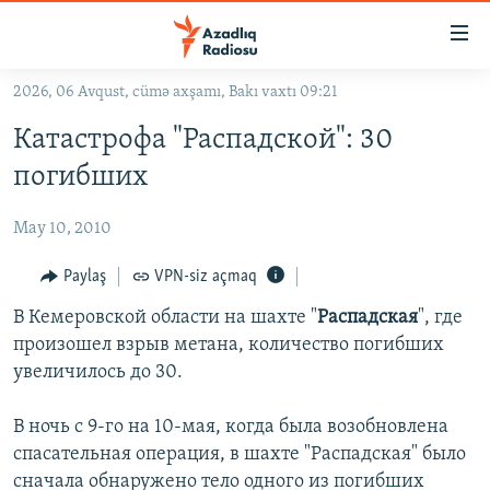
Keçid
linkləri
Əsas
2026, 06 Avqust, cümə axşamı, Bakı vaxtı 09:21
məzmuna
GÜNDƏM
Катастрофа "Распадской": 30
qayıt
#İZAHLA
Əsas
погибших
KORRUPSIOMETR
naviqasiyaya
qayıt
May 10, 2010
#ƏSLINDƏ
Axtarışa
FƏRQƏ BAX
Paylaş
VPN-siz açmaq
keç
QANUNI DOĞRU
В Кемеровской области на шахте "
Распадская
", где
произошел взрыв метана, количество погибших
ARAŞDIRMA
увеличилось до 30.
MULTIMEDIA
В ночь с 9-го на 10-мая, когда была возобновлена
RADIO ARXIV
VIDEO
спасательная операция, в шахте "Распадская" было
HAQQIMIZDA
FOTOQALEREYA
OXU ZALI
сначала обнаружено тело одного из погибших