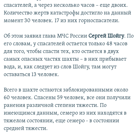
спасателей, а через несколько часов – еще двоих.
İNFOQRAFIKA
AZƏRBAYCAN ƏDƏBIYYATI KITABXANASI
MISSIYAMIZ
BIZI IZLƏ
Количество жертв катастрофы достигло на данный
KARIKATURA
İSLAM VƏ DEMOKRATIYA
PEŞƏ ETIKASI VƏ JURNALISTIKA STANDARTLARIMIZ
момент 30 человек. 17 из них горноспасатели.
İZ - MƏDƏNIYYƏT PROQRAMI
MATERIALLARIMIZDAN ISTIFADƏ
Об этом заявил глава МЧС России
Сергей Шойгу
. По
AZADLIQRADIOSU MOBIL TELEFONUNUZDA
RFE/RL-in bütün saytları
его словам, у спасателей остается только 48 часов
BIZIMLƏ ƏLAQƏ
для того, чтобы спасти тех, кто остается в двух
самых опасных частях шахты – в них прибывает
XƏBƏR BÜLLETENLƏRIMIZ
вода, и, как следует из слов Шойгу, там могут
оставаться 13 человек.
Всего в шахте остаются заблокированными около
60 человек. Спасены 59 человек, все они получили
ранения различной степени тяжести. По
имеющимся данным, семеро из них находятся в
тяжелом состоянии, еще семеро - в состоянии
средней тяжести.