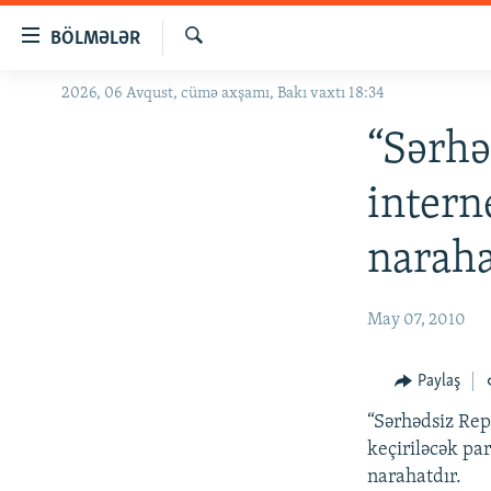
Keçid
BÖLMƏLƏR
linkləri
Axtar
Əsas
2026, 06 Avqust, cümə axşamı, Bakı vaxtı 18:34
GÜNDƏM
məzmuna
#İZAHLA
“Sərhə
qayıt
Əsas
KORRUPSIOMETR
intern
naviqasiyaya
#ƏSLINDƏ
qayıt
naraha
Axtarışa
FƏRQƏ BAX
keç
QANUNI DOĞRU
May 07, 2010
ARAŞDIRMA
MULTIMEDIA
Paylaş
RADIO ARXIV
VIDEO
“Sərhədsiz Rep
keçiriləcək pa
HAQQIMIZDA
FOTOQALEREYA
OXU ZALI
narahatdır.