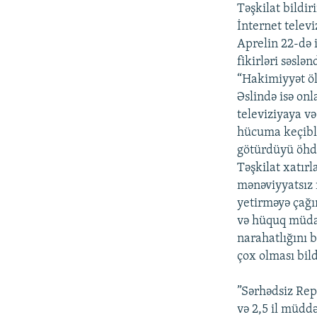
İNFOQRAFIKA
AZƏRBAYCAN ƏDƏBIYYATI KITABXANASI
MISSIYAMIZ
Təşkilat bildir
İnternet televi
KARIKATURA
İSLAM VƏ DEMOKRATIYA
PEŞƏ ETIKASI VƏ JURNALISTIKA
STANDARTLARIMIZ
Aprelin 22-də 
İZ - MƏDƏNIYYƏT PROQRAMI
fikirləri səslən
MATERIALLARIMIZDAN ISTIFADƏ
“Hakimiyyət öl
AZADLIQRADIOSU MOBIL TELEFONUNUZDA
Əslində isə on
televiziyaya və
BIZIMLƏ ƏLAQƏ
hücuma keçiblə
XƏBƏR BÜLLETENLƏRIMIZ
götürdüyü öhdə
Təşkilat xatır
mənəviyyatsız 
yetirməyə çağı
və hüquq müdaf
narahatlığını 
çox olması bild
”Sərhədsiz Repo
və 2,5 il müdd