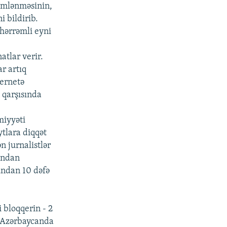
zimlənməsinin,
i bildirib.
əhərrəmli eyni
tlar verir.
r artıq
ternetə
 qarşısında
miyyəti
ytlara diqqət
n jurnalistlər
ından
undan 10 dəfə
i bloqqerin - 2
i Azərbaycanda