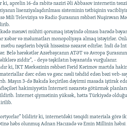
ir ki, aprelin 16-da rabitə naziri Əli Abbasov internetin tən
ziyanın lisenziyalaşdırılması sisteminin tətbiqinin vacibliyin
isə Mili Televiziya və Radio Şurasının rəhbəri Nuşirəvan M
dirib.
kədə mənəvi mühiti qorumaq istəyində olması barədə bəyana
lar xəbər və məlumatları monopoliyaya almaq istəyirlər. Onla
 mətbu nəşrlərin böyük hissəsinə nəzarət edirlər. İndi də İn
r. Belə hərəkətlər Azərbaycanın ATƏT və Avropa Şurasının
liklərə ziddir”, - deyə təşkilatın bəyanatda vurğulanır.
ladır ki, İKT Mərkəzinin rəhbəri Fərid Kərimov martda haki
materiallar dərc edən və gənc nəsli təhdid edən bəzi veb-sa
rıb. Mayın 3-də Bakıda keçirilən dəyirmi masada iştirak edə
iəçiləri hakimiyyətin İnterneti nəzarətə götürmək planlar
bildirib. İnternet qiymətinin yüksək, hətta Türkiyədə olduğ
irilib.
rtyorlar” bildirir ki, internetdəki tənqidi materiala görə ik
ətinə həbs olunmuş Adnan Hacızadə və Emin Millinin həbs