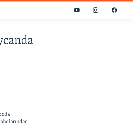
aycanda
rında
 cəhdlərindən