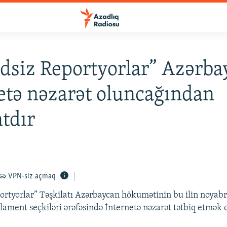
dsiz Reportyorlar” Azərb
etə nəzarət oluncağından
tdır
VPN-siz açmaq
ortyorlar” Təşkilatı Azərbaycan hökumətinin bu ilin noyab
rlament seçkiləri ərəfəsində İnternetə nəzarət tətbiq etmək