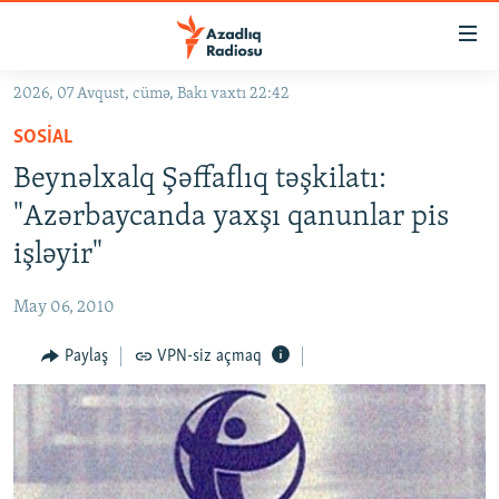
Keçid
linkləri
Əsas
2026, 07 Avqust, cümə, Bakı vaxtı 22:42
məzmuna
GÜNDƏM
SOSIAL
qayıt
#İZAHLA
Əsas
Beynəlxalq Şəffaflıq təşkilatı:
KORRUPSIOMETR
naviqasiyaya
"Azərbaycanda yaxşı qanunlar pis
qayıt
#ƏSLINDƏ
işləyir"
Axtarışa
FƏRQƏ BAX
keç
May 06, 2010
QANUNI DOĞRU
Paylaş
VPN-siz açmaq
ARAŞDIRMA
MULTIMEDIA
RADIO ARXIV
VIDEO
HAQQIMIZDA
FOTOQALEREYA
OXU ZALI