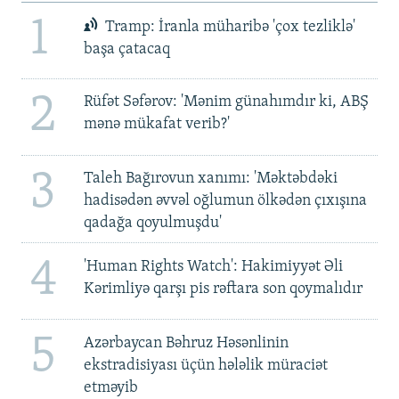
1
Tramp: İranla müharibə 'çox tezliklə'
başa çatacaq
2
Rüfət Səfərov: 'Mənim günahımdır ki, ABŞ
mənə mükafat verib?'
3
Taleh Bağırovun xanımı: 'Məktəbdəki
hadisədən əvvəl oğlumun ölkədən çıxışına
qadağa qoyulmuşdu'
4
'Human Rights Watch': Hakimiyyət Əli
Kərimliyə qarşı pis rəftara son qoymalıdır
5
Azərbaycan Bəhruz Həsənlinin
ekstradisiyası üçün hələlik müraciət
etməyib