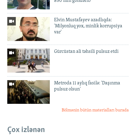
850 min göndərib'
Elvin Mustafayev azadlıqda:
'Milyonluq yox, minlik korrupsiya
var'
Gürcüstan ali təhsili pulsuz etdi
Metroda 11 aylıq fasilə: 'Daşınma
pulsuz olsun'
Bölmənin bütün materialları burada
Çox izlənən