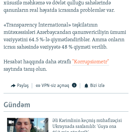
xüsusilə məhkəmə və dövlət qulluğu sahələrində
qanunların real həyatda icrasında problemlər var.
«Transparency İnternational» təşkilatının
mütəxəssisləri Azərbaycandan qanunvericiliyin ümumi
vəziyyətini 64.5 %-lə qiymətləndiriblər. Amma onların
icrası sahəsində vəziyyətə 48 % qiyməti verilib.
Hesabat haqqında daha ətraflı
"Korrupsiometr"
saytında tanış olun.
Paylaş
VPN-siz açmaq
Bizi izlə
Gündəm
Əli Kərimlinin keçmiş mühafizəçisi
Ukraynada saxlanılıb: 'Guya ona