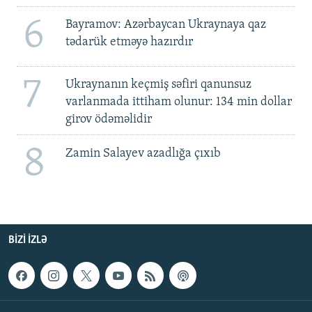
6
Bayramov: Azərbaycan Ukraynaya qaz
tədarük etməyə hazırdır
7
Ukraynanın keçmiş səfiri qanunsuz
varlanmada ittiham olunur: 134 min dollar
girov ödəməlidir
8
Zamin Salayev azadlığa çıxıb
BIZI IZLƏ