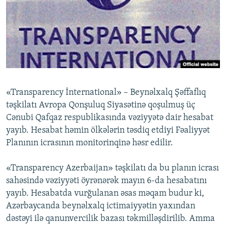
İNFOQRAFIKA
AZƏRBAYCAN ƏDƏBIYYATI KITABXANASI
MISSIYAMIZ
BIZI IZLƏ
KARIKATURA
İSLAM VƏ DEMOKRATIYA
PEŞƏ ETIKASI VƏ JURNALISTIKA STANDARTLARIMIZ
İZ - MƏDƏNIYYƏT PROQRAMI
MATERIALLARIMIZDAN ISTIFADƏ
AZADLIQRADIOSU MOBIL TELEFONUNUZDA
RFE/RL-in bütün saytları
BIZIMLƏ ƏLAQƏ
«Transparency İnternational» – Beynəlxalq Şəffaflıq
XƏBƏR BÜLLETENLƏRIMIZ
təşkilatı Avropa Qonşuluq Siyasətinə qoşulmuş üç
Cənubi Qafqaz respublikasında vəziyyətə dair hesabat
yayıb. Hesabat həmin ölkələrin təsdiq etdiyi Fəaliyyət
Planının icrasının monitorinqinə həsr edilir.
«Transparency Azerbaijan» təşkilatı da bu planın icrası
sahəsində vəziyyəti öyrənərək mayın 6-da hesabatını
yayıb. Hesabatda vurğulanan əsas məqam budur ki,
Azərbaycanda beynəlxalq ictimaiyyətin yaxından
dəstəyi ilə qanunvercilik bazası təkmilləşdirilib. Amma