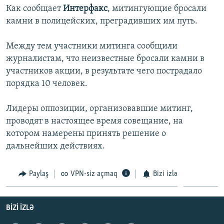
Как сообщает
Интерфакс
, митингующие бросали
İNFOQRAFIKA
AZƏRBAYCAN ƏDƏBIYYATI KITABXANASI
MISSIYAMIZ
BIZI IZLƏ
камни в полицейских, преградивших им путь.
KARIKATURA
İSLAM VƏ DEMOKRATIYA
PEŞƏ ETIKASI VƏ JURNALISTIKA STANDARTLARIMIZ
Между тем участники митинга сообщили
İZ - MƏDƏNIYYƏT PROQRAMI
MATERIALLARIMIZDAN ISTIFADƏ
журналистам, что неизвестные бросали камни в
AZADLIQRADIOSU MOBIL TELEFONUNUZDA
RFE/RL-in bütün saytları
участников акции, в результате чего пострадало
BIZIMLƏ ƏLAQƏ
порядка 10 человек.
XƏBƏR BÜLLETENLƏRIMIZ
Лидеры оппозиции, организовавшие митинг,
проводят в настоящее время совещание, на
котором намерены принять решение о
дальнейших действиях.
Paylaş
VPN-siz açmaq
Bizi izlə
BIZI IZLƏ