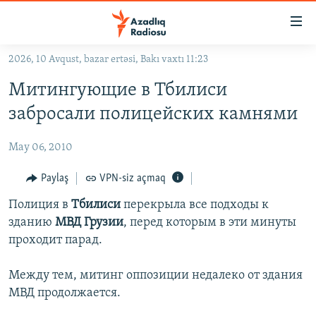
Keçid
linkləri
Əsas
2026, 10 Avqust, bazar ertəsi, Bakı vaxtı 11:23
məzmuna
GÜNDƏM
Митингующие в Тбилиси
qayıt
#İZAHLA
Əsas
забросали полицейских камнями
KORRUPSIOMETR
naviqasiyaya
qayıt
May 06, 2010
#ƏSLINDƏ
Axtarışa
FƏRQƏ BAX
Paylaş
VPN-siz açmaq
keç
QANUNI DOĞRU
Полиция в
Тбилиси
перекрыла все подходы к
зданию
МВД Грузии
, перед которым в эти минуты
ARAŞDIRMA
проходит парад.
MULTIMEDIA
Между тем, митинг оппозиции недалеко от здания
RADIO ARXIV
VIDEO
МВД продолжается.
HAQQIMIZDA
FOTOQALEREYA
OXU ZALI