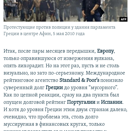
İNFOQRAFIKA
AZƏRBAYCAN ƏDƏBIYYATI KITABXANASI
MISSIYAMIZ
BIZI IZLƏ
KARIKATURA
İSLAM VƏ DEMOKRATIYA
PEŞƏ ETIKASI VƏ JURNALISTIKA STANDARTLARIMIZ
İZ - MƏDƏNIYYƏT PROQRAMI
MATERIALLARIMIZDAN ISTIFADƏ
Протестующие против полиции у здания парламента
Греции в центре Афин, 5 мая 2010 года
AZADLIQRADIOSU MOBIL TELEFONUNUZDA
RFE/RL-in bütün saytları
BIZIMLƏ ƏLAQƏ
Итак, после пары месяцев передышки,
Европу
,
XƏBƏR BÜLLETENLƏRIMIZ
только оправившуюся от извержения вулкана,
опять лихорадит. Но на этот раз, пусть и не столь
визуально, но зато по-серьезному. Международное
рейтинговое агентство
Standard & Poor’s
понизило
суверенный долг
Греции
до уровня “мусорного”.
Как по цепной реакции, сразу на два пункта был
опущен долговой рейтинг
Португалии
и
Испании
.
И хотя до уровня Греции этим двум странам далеко,
очевидно, что проблема эта, столь долго
муссируемая в финансовых кругах, только