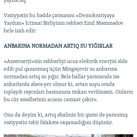
yayılacaq.
Vəziyyətin bu həddə çatmasını «Demokratiyaya
Yardım» İctimai Birliyinin rəhbəri Emil Məmmədov
belə izah edir:
ANBARINA NORMADAN ARTIQ SU YIĞIRLAR
«Azərenerji»nin rəhbərliyi ucuz elektrik enerjisi əldə
edib pul qazanmaq üçün Mingəçevir su anbarına
normadan artıq su yığır. Belə hallar yarananda isə
anbarlarda əlavə yer olmur ki, artan suyu orada
toplayıb rayonları basmasına imkan verilməsin. Onların
bu cür əməllərinin acısını camaat çəkir».
Onu da deyim ki, artıq əhalinin bir qismi də yaranmış
vəziyyətin təbii fəlakətə oxşamadığını düşünür.