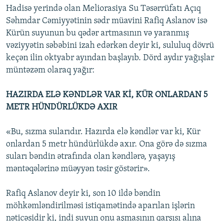
Hadisə yerində olan Meliorasiya Su Təsərrüfatı Açıq
Səhmdar Cəmiyyətinin sədr müavini Rafiq Aslanov isə
Kürün suyunun bu qədər artmasının və yaranmış
vəziyyətin səbəbini izah edərkən deyir ki, sululuq dövrü
keçən ilin oktyabr ayından başlayıb. Dörd aydır yağışlar
müntəzəm olaraq yağır:
HAZIRDA ELƏ KƏNDLƏR VAR Kİ, KÜR ONLARDAN 5
METR HÜNDÜRLÜKDƏ AXIR
«Bu, sızma sularıdır. Hazırda elə kəndlər var ki, Kür
onlardan 5 metr hündürlükdə axır. Ona görə də sızma
suları bəndin ətrafında olan kəndlərə, yaşayış
məntəqələrinə müəyyən təsir göstərir».
Rafiq Aslanov deyir ki, son 10 ildə bəndin
möhkəmləndirilməsi istiqamətində aparılan işlərin
nəticəsidir ki, indi suyun onu aşmasının qarşısı alına