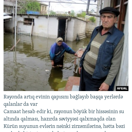
Rayonda artıq evinin qapısını bağlayıb başqa yerlərdə
qalanlar da var
Camaat hesab edir ki, rayonun böyük bir hissəsinin su
altında qalması, hazırda səviyyəsi qalxmaqda olan
Kürün suyunun evlərin nəinki zirzəmilərinə, hətta bəzi