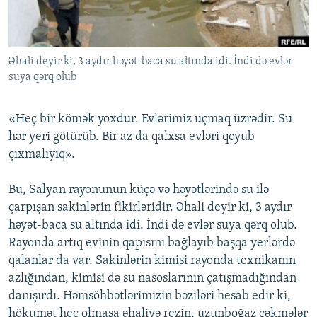
İNFOQRAFIKA
AZƏRBAYCAN ƏDƏBIYYATI KITABXANASI
MISSIYAMIZ
BIZI IZLƏ
KARIKATURA
İSLAM VƏ DEMOKRATIYA
PEŞƏ ETIKASI VƏ JURNALISTIKA STANDARTLARIMIZ
Əhali deyir ki, 3 aydır həyət-baca su altında idi. İndi də evlər
İZ - MƏDƏNIYYƏT PROQRAMI
MATERIALLARIMIZDAN ISTIFADƏ
suya qərq olub
AZADLIQRADIOSU MOBIL TELEFONUNUZDA
RFE/RL-in bütün saytları
BIZIMLƏ ƏLAQƏ
«Heç bir kömək yoxdur. Evlərimiz uçmaq üzrədir. Su
hər yeri götürüb. Bir az da qalxsa evləri qoyub
XƏBƏR BÜLLETENLƏRIMIZ
çıxmalıyıq».
Bu, Salyan rayonunun küçə və həyətlərində su ilə
çarpışan sakinlərin fikirləridir. Əhali deyir ki, 3 aydır
həyət-baca su altında idi. İndi də evlər suya qərq olub.
Rayonda artıq evinin qapısını bağlayıb başqa yerlərdə
qalanlar da var. Sakinlərin kimisi rayonda texnikanın
azlığından, kimisi də su nasoslarının çatışmadığından
danışırdı. Həmsöhbətlərimizin bəziləri hesab edir ki,
hökumət heç olmasa əhaliyə rezin, uzunboğaz çəkmələr