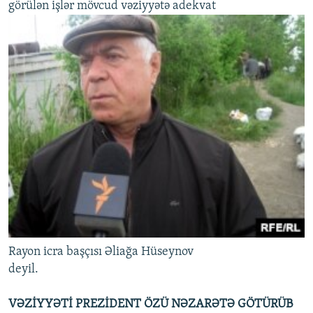
görülən işlər mövcud vəziyyətə adekvat
Rayon icra başçısı Əliağa Hüseynov
deyil.
VƏZİYYƏTİ PREZİDENT ÖZÜ NƏZARƏTƏ GÖTÜRÜB