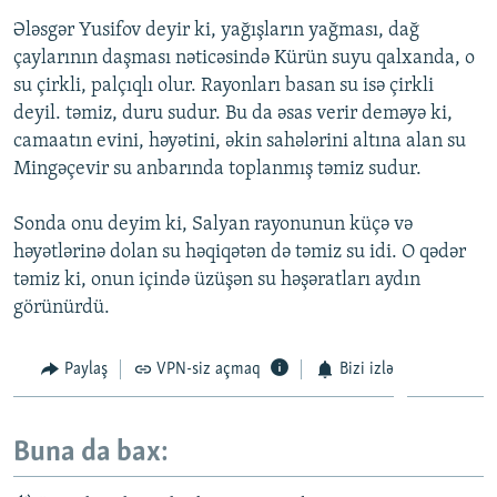
Ələsgər Yusifov deyir ki, yağışların yağması, dağ
çaylarının daşması nəticəsində Kürün suyu qalxanda, o
su çirkli, palçıqlı olur. Rayonları basan su isə çirkli
deyil. təmiz, duru sudur. Bu da əsas verir deməyə ki,
camaatın evini, həyətini, əkin sahələrini altına alan su
Mingəçevir su anbarında toplanmış təmiz sudur.
Sonda onu deyim ki, Salyan rayonunun küçə və
həyətlərinə dolan su həqiqətən də təmiz su idi. O qədər
təmiz ki, onun içində üzüşən su həşəratları aydın
görünürdü.
Paylaş
VPN-siz açmaq
Bizi izlə
Buna da bax: