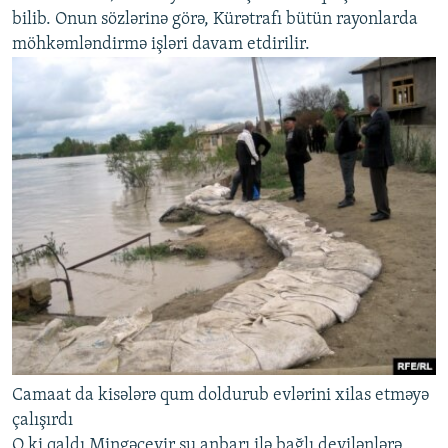
bilib. Onun sözlərinə görə, Kürətrafı bütün rayonlarda
möhkəmləndirmə işləri davam etdirilir.
Camaat da kisələrə qum doldurub evlərini xilas etməyə
çalışırdı
O ki qaldı Mingəçevir su anbarı ilə bağlı deyilənlərə,