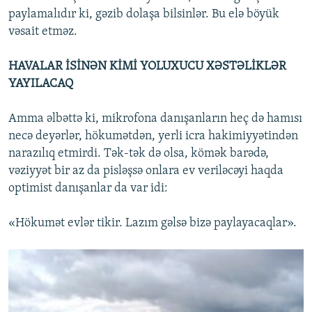
paylamalıdır ki, gəzib dolaşa bilsinlər. Bu elə böyük
vəsait etməz.
HAVALAR İSİNƏN KİMİ YOLUXUCU XƏSTƏLİKLƏR
YAYILACAQ
Amma əlbəttə ki, mikrofona danışanların heç də hamısı
necə deyərlər, hökumətdən, yerli icra hakimiyyətindən
narazılıq etmirdi. Tək-tək də olsa, kömək barədə,
vəziyyət bir az da pisləşsə onlara ev veriləcəyi haqda
optimist danışanlar da var idi:
«Hökumət evlər tikir. Lazım gəlsə bizə paylayacaqlar».