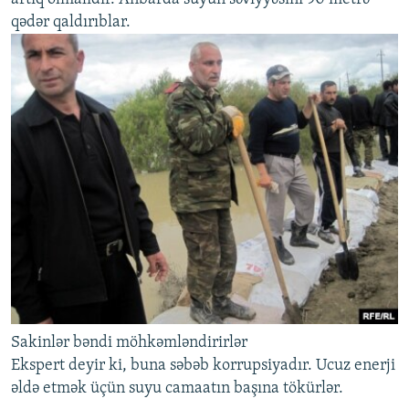
qədər qaldırıblar.
Sakinlər bəndi möhkəmləndirirlər
Ekspert deyir ki, buna səbəb korrupsiyadır. Ucuz enerji
əldə etmək üçün suyu camaatın başına tökürlər.