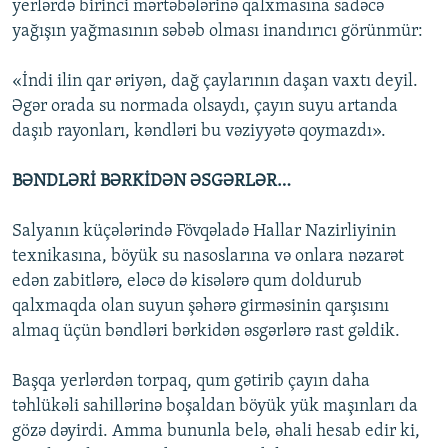
yerlərdə birinci mərtəbələrinə qalxmasına sadəcə
yağışın yağmasının səbəb olması inandırıcı görünmür:
«İndi ilin qar əriyən, dağ çaylarının daşan vaxtı deyil.
Əgər orada su normada olsaydı, çayın suyu artanda
daşıb rayonları, kəndləri bu vəziyyətə qoymazdı».
BƏNDLƏRİ BƏRKİDƏN ƏSGƏRLƏR…
Salyanın küçələrində Fövqəladə Hallar Nazirliyinin
texnikasına, böyük su nasoslarına və onlara nəzarət
edən zabitlərə, eləcə də kisələrə qum doldurub
qalxmaqda olan suyun şəhərə girməsinin qarşısını
almaq üçün bəndləri bərkidən əsgərlərə rast gəldik.
Başqa yerlərdən torpaq, qum gətirib çayın daha
təhlükəli sahillərinə boşaldan böyük yük maşınları da
gözə dəyirdi. Amma bununla belə, əhali hesab edir ki,