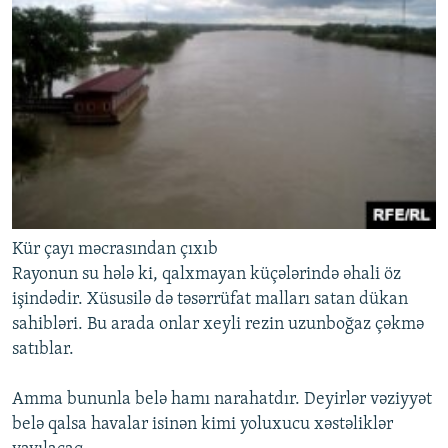
Kür çayı məcrasından çıxıb
Rayonun su hələ ki, qalxmayan küçələrində əhali öz
işindədir. Xüsusilə də təsərrüfat malları satan dükan
sahibləri. Bu arada onlar xeyli rezin uzunboğaz çəkmə
satıblar.
Amma bununla belə hamı narahatdır. Deyirlər vəziyyət
belə qalsa havalar isinən kimi yoluxucu xəstəliklər