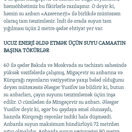
həmsöhbətimiz bu fikirlərlə razılaşmır. O deyir ki,
həmin su anbarı «Azərenerji» ilə birlikdə müntəzəm
olaraq tam tənzimlənir. İndi də orada suyun tam
yığılması üçün 2 metrə qədər ehtiyat yer var.
UCUZ ENERJİ ƏLDƏ ETMƏK ÜÇÜN SUYU CAMAATIN
BAŞINA TÖKÜRLƏR
60 ilə qədər Bakıda və Moskvada su təchizatı sahəsində
yüksək vəzifələrdə çalışmış, Migəçevir su anbarına və
Kürqırağı rayonların vəziyyətinə yaxşı bələd olduğunu
deyən mütəxəssis Ələsgər Yusifov isə bildirir ki, butun
su anbarları, çayın suyunu tənzimləmək üçün inşa
edilir. O cümlədən də Mingəçevir su anbarı. Ələsgər
Yusifov deyir ki, əgər bu qaydaya əməl olunsaydı,
hazırda Kürqırağı rayonlar indiki hala düşməzdi.
Anbarda suyun maksimum hündürlüyü 72 metrdən
artıq olmalıdır. Anbarda suyun səviyyəsini 90 metrə