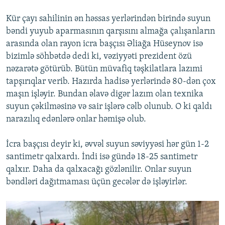
Kür çayı sahilinin ən həssas yerlərindən birində suyun
bəndi yuyub aparmasının qarşısını almağa çalışanların
arasında olan rayon icra başçısı Əliağa Hüseynov isə
bizimlə söhbətdə dedi ki, vəziyyəti prezident özü
nəzarətə götürüb. Bütün müvafiq təşkilatlara lazımi
tapşırıqlar verib. Hazırda hadisə yerlərində 80-dən çox
maşın işləyir. Bundan əlavə digər lazım olan texnika
suyun çəkilməsinə və sair işlərə cəlb olunub. O ki qaldı
narazılıq edənlərə onlar həmişə olub.
İcra başçısı deyir ki, əvvəl suyun səviyyəsi hər gün 1-2
santimetr qalxardı. İndi isə gündə 18-25 santimetr
qalxır. Daha da qalxacağı gözlənilir. Onlar suyun
bəndləri dağıtmaması üçün gecələr də işləyirlər.