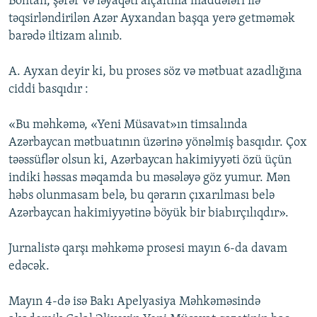
Böhtan, şərəf və ləyaqəti alçaltma maddələri ilə
İNFOQRAFIKA
AZƏRBAYCAN ƏDƏBIYYATI KITABXANASI
MISSIYAMIZ
təqsirləndirilən Azər Ayxandan başqa yerə getməmək
BIZI IZLƏ
barədə iltizam alınıb.
KARIKATURA
İSLAM VƏ DEMOKRATIYA
PEŞƏ ETIKASI VƏ JURNALISTIKA STANDARTLARIMIZ
İZ - MƏDƏNIYYƏT PROQRAMI
MATERIALLARIMIZDAN ISTIFADƏ
A. Ayxan deyir ki, bu proses söz və mətbuat azadlığına
ciddi basqıdır :
AZADLIQRADIOSU MOBIL TELEFONUNUZDA
RFE/RL-in bütün saytları
BIZIMLƏ ƏLAQƏ
«Bu məhkəmə, «Yeni Müsavat»ın timsalında
XƏBƏR BÜLLETENLƏRIMIZ
Azərbaycan mətbuatının üzərinə yönəlmiş basqıdır. Çox
təəssüflər olsun ki, Azərbaycan hakimiyyəti özü üçün
indiki həssas məqamda bu məsələyə göz yumur. Mən
həbs olunmasam belə, bu qərarın çıxarılması belə
Azərbaycan hakimiyyətinə böyük bir biabırçılıqdır».
Jurnalistə qarşı məhkəmə prosesi mayın 6-da davam
edəcək.
Mayın 4-də isə Bakı Apelyasiya Məhkəməsində