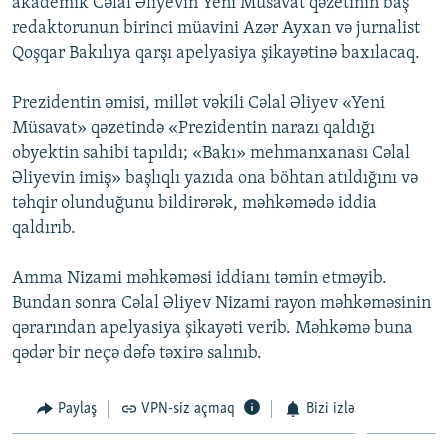
akademik Cəlal Əliyevin Yeni Müsavat qəzetinin baş
redaktorunun birinci müavini Azər Ayxan və jurnalist
Qoşqar Bakılıya qarşı apelyasiya şikayətinə baxılacaq.
Prezidentin əmisi, millət vəkili Cəlal Əliyev «Yeni
Müsavat» qəzetində «Prezidentin narazı qaldığı
obyektin sahibi tapıldı; «Bakı» mehmanxanası Cəlal
Əliyevin imiş» başlıqlı yazıda ona böhtan atıldığını və
təhqir olunduğunu bildirərək, məhkəmədə iddia
qaldırıb.
Amma Nizami məhkəməsi iddianı təmin etməyib.
Bundan sonra Cəlal Əliyev Nizami rayon məhkəməsinin
qərarından apelyasiya şikayəti verib. Məhkəmə buna
qədər bir neçə dəfə təxirə salınıb.
Paylaş
VPN-siz açmaq
Bizi izlə