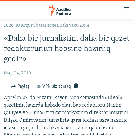
Keçid
linkləri
Əsas
2026, 10 Avqust, bazar ertəsi, Bakı vaxtı 23:14
məzmuna
GÜNDƏM
«Daha bir jurnalistin, daha bir qəzet
qayıt
#İZAHLA
Əsas
redaktorunun həbsinə hazırlıq
KORRUPSIOMETR
naviqasiyaya
gedir»
qayıt
#ƏSLINDƏ
Axtarışa
May 04, 2010
FƏRQƏ BAX
keç
QANUNI DOĞRU
Paylaş
VPN-siz açmaq
ARAŞDIRMA
Aprelin 27-də Nizami Rayon Məhkəməsində «İdeal»
qəzetinin hazırda həbsdə olan baş redaktoru Nazim
MULTIMEDIA
Quliyev və «Binə» ticarət mərkəzinin direktor müavini
RADIO ARXIV
VIDEO
Dilşad Əmirovanın jurnalistə qarşı iddiası üzrə hazırlıq
iclası başa çatıb, məhkəmə işi icraata qəbul edib.
HAQQIMIZDA
FOTOQALEREYA
OXU ZALI