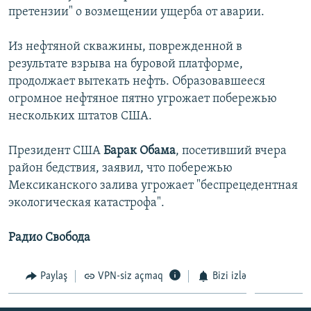
претензии" о возмещении ущерба от аварии.
İNFOQRAFIKA
AZƏRBAYCAN ƏDƏBIYYATI KITABXANASI
MISSIYAMIZ
BIZI IZLƏ
KARIKATURA
İSLAM VƏ DEMOKRATIYA
PEŞƏ ETIKASI VƏ JURNALISTIKA STANDARTLARIMIZ
Из нефтяной скважины, поврежденной в
результате взрыва на буровой платформе,
İZ - MƏDƏNIYYƏT PROQRAMI
MATERIALLARIMIZDAN ISTIFADƏ
продолжает вытекать нефть. Образовавшееся
AZADLIQRADIOSU MOBIL TELEFONUNUZDA
RFE/RL-in bütün saytları
огромное нефтяное пятно угрожает побережью
BIZIMLƏ ƏLAQƏ
нескольких штатов США.
XƏBƏR BÜLLETENLƏRIMIZ
Президент США
Барак Обама
, посетивший вчера
район бедствия, заявил, что побережью
Мексиканского залива угрожает "беспрецедентная
экологическая катастрофа".
Радио Свобода
Paylaş
VPN-siz açmaq
Bizi izlə