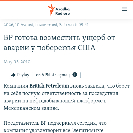
Keçid
linkləri
Əsas
2026, 10 Avqust, bazar ertəsi, Bakı vaxtı 09:41
məzmuna
GÜNDƏM
BP готова возместить ущерб от
qayıt
#İZAHLA
Əsas
аварии у побережья США
KORRUPSIOMETR
naviqasiyaya
qayıt
May 03, 2010
#ƏSLINDƏ
Axtarışa
FƏRQƏ BAX
Paylaş
VPN-siz açmaq
keç
QANUNI DOĞRU
Компания
British Petroleum
вновь заявила, что берет
на себя полную ответственность за последствия
ARAŞDIRMA
аварии на нефтедобывающей платформе в
MULTIMEDIA
Мексиканском заливе.
RADIO ARXIV
VIDEO
Представитель BP подчеркнул сегодня, что
HAQQIMIZDA
FOTOQALEREYA
OXU ZALI
компания удовлетворит все "легитимные