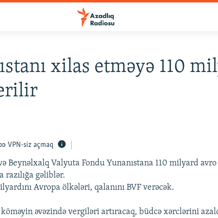
stanı xilas etməyə 110 mi
rilir
VPN-siz açmaq
 və Beynəlxalq Valyuta Fondu Yunanıstana 110 milyard avr
 razılığa gəliblər.
lyardını Avropa ölkələri, qalanını BVF verəcək.
köməyin əvəzində vergiləri artıracaq, büdcə xərclərini azal