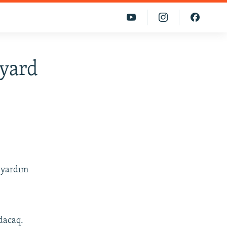
lyard
o yardım
dacaq.