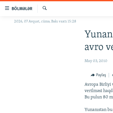
Keçid
BÖLMƏLƏR
linkləri
Axtar
Əsas
2026, 07 Avqust, cümə, Bakı vaxtı 15:28
GÜNDƏM
məzmuna
#İZAHLA
Yunanı
qayıt
Əsas
KORRUPSIOMETR
avro ve
naviqasiyaya
#ƏSLINDƏ
qayıt
Axtarışa
FƏRQƏ BAX
May 03, 2010
keç
QANUNI DOĞRU
Paylaş
ARAŞDIRMA
Avropa Birliyi
MULTIMEDIA
verilməsi haqda
RADIO ARXIV
VIDEO
Bu pulun 80 mi
HAQQIMIZDA
FOTOQALEREYA
OXU ZALI
Yunanıstan bu 