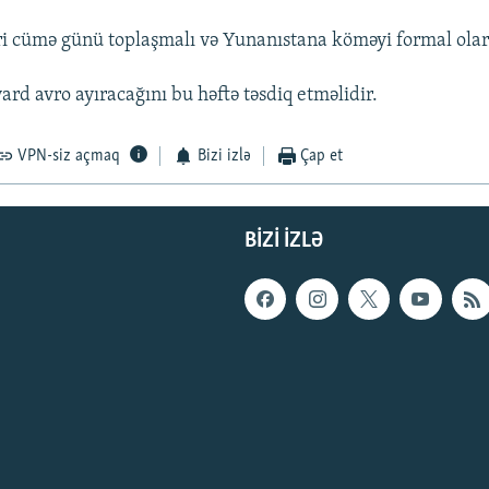
ri cümə günü toplaşmalı və Yunanıstana köməyi formal olar
rd avro ayıracağını bu həftə təsdiq etməlidir.
VPN-siz açmaq
Bizi izlə
Çap et
BIZI IZLƏ