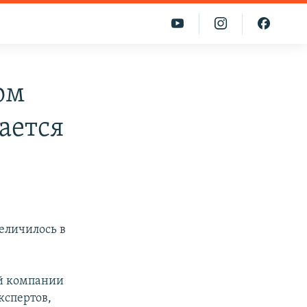
ом
ается
еличилось в
й компании
кспертов,