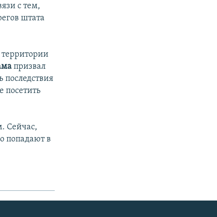
язи с тем,
регов штата
 территории
ама
призвал
ь последствия
е посетить
. Сейчас,
о попадают в