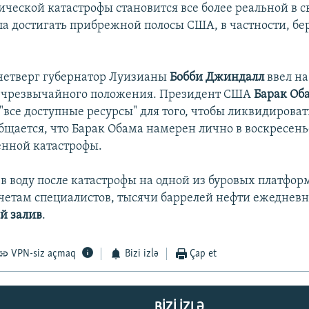
ической катастрофы становится все более реальной в св
ала достигать прибрежной полосы США, в частности, бе
четверг губернатор Луизианы
Бобби Джиндалл
ввел на
 чрезвычайного положения. Президент США
Барак Об
"все доступные ресурсы" для того, чтобы ликвидироват
общается, что Барак Обама намерен лично в воскресень
енной катастрофы.
в воду после катастрофы на одной из буровых платформ
счетам специалистов, тысячи баррелей нефти ежедневн
й залив
.
VPN-siz açmaq
Bizi izlə
Çap et
BIZI IZLƏ