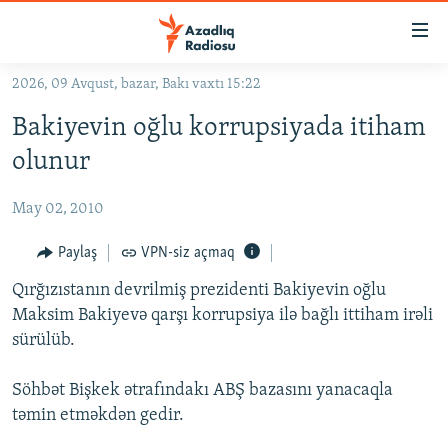
Keçid
linkləri
Əsas
2026, 09 Avqust, bazar, Bakı vaxtı 15:22
məzmuna
GÜNDƏM
Bakiyevin oğlu korrupsiyada itiham
qayıt
#İZAHLA
Əsas
olunur
KORRUPSIOMETR
naviqasiyaya
qayıt
May 02, 2010
#ƏSLINDƏ
Axtarışa
FƏRQƏ BAX
Paylaş
VPN-siz açmaq
keç
QANUNI DOĞRU
Qırğızıstanın devrilmiş prezidenti Bakiyevin oğlu
Maksim Bakiyevə qarşı korrupsiya ilə bağlı ittiham irəli
ARAŞDIRMA
sürülüb.
MULTIMEDIA
Söhbət Bişkek ətrafındakı ABŞ bazasını yanacaqla
RADIO ARXIV
VIDEO
təmin etməkdən gedir.
HAQQIMIZDA
FOTOQALEREYA
OXU ZALI