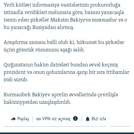
Yerli kütləvi informasiya vasitələrinin prokurorluğa
İNFOQRAFIKA
AZƏRBAYCAN ƏDƏBIYYATI KITABXANASI
MISSIYAMIZ
BIZI IZLƏ
istinadla verdikləri məlumata görə, bazanı yanacaqla
KARIKATURA
İSLAM VƏ DEMOKRATIYA
PEŞƏ ETIKASI VƏ JURNALISTIKA STANDARTLARIMIZ
təmin edən şirkətlər Maksim Bakiyevə məxsusdur və o
bu yanacağı Rusiyadan alırmış.
İZ - MƏDƏNIYYƏT PROQRAMI
MATERIALLARIMIZDAN ISTIFADƏ
AZADLIQRADIOSU MOBIL TELEFONUNUZDA
RFE/RL-in bütün saytları
Araşdırma zamanı bəlli olub ki, hökumət bu şirkətlər
BIZIMLƏ ƏLAQƏ
üçün gömrük rüsumunu aşağı salıb.
XƏBƏR BÜLLETENLƏRIMIZ
Qırğızıstanın hakim dairələri bundan əvvəl keçmiş
prezident və onun qohumlarına qarşı bir sıra ittihamlar
irəli sürüb.
Kurmanbek Bakiyev aprelin əvvəllərində çevrilişlə
hakimiyyətdən uzaqlaşdırılıb.
Paylaş
VPN-siz açmaq
Bizi izlə