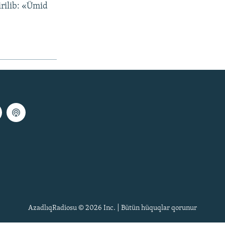
irilib: «Ümid
AzadlıqRadiosu © 2026 Inc. | Bütün hüquqlar qorunur