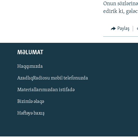
İNFOQRAFIKA
AZƏRBAYCAN ƏDƏBIYYATI KITABXANASI
MISSIYAMIZ
Onun sözlərinə
edirik ki, gəl
KARIKATURA
İSLAM VƏ DEMOKRATIYA
PEŞƏ ETIKASI VƏ JURNALISTIKA
STANDARTLARIMIZ
İZ - MƏDƏNIYYƏT PROQRAMI
Paylaş
MATERIALLARIMIZDAN ISTIFADƏ
AZADLIQRADIOSU MOBIL TELEFONUNUZDA
BIZIMLƏ ƏLAQƏ
MƏLUMAT
XƏBƏR BÜLLETENLƏRIMIZ
Haqqımızda
AzadlıqRadiosu mobil telefonuzda
Materiallarımızdan istifadə
Bizimlə əlaqə
Həftəyə baxış
BIZI IZLƏ