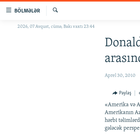
Keçid
BÖLMƏLƏR
linkləri
Axtar
Əsas
2026, 07 Avqust, cümə, Bakı vaxtı 23:44
GÜNDƏM
məzmuna
#İZAHLA
Donald
qayıt
Əsas
KORRUPSIOMETR
arasın
naviqasiyaya
#ƏSLINDƏ
qayıt
Axtarışa
FƏRQƏ BAX
Aprel 30, 2010
keç
QANUNI DOĞRU
Paylaş
ARAŞDIRMA
«Amerika və A
MULTIMEDIA
Amerikanın Azə
RADIO ARXIV
VIDEO
hərbi təlimlər
gələcək perspe
HAQQIMIZDA
FOTOQALEREYA
OXU ZALI