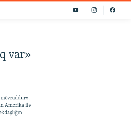
q var»
q mövcuddur».
ın Amerika ilə
əkdaşlığın