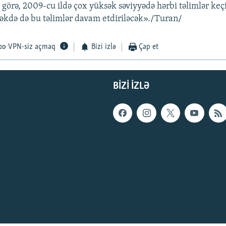
 görə, 2009-cu ildə çox yüksək səviyyədə hərbi təlimlər keç
əcəkdə də bu təlimlər davam etdiriləcək»./Turan/
VPN-siz açmaq
Bizi izlə
Çap et
BIZI IZLƏ