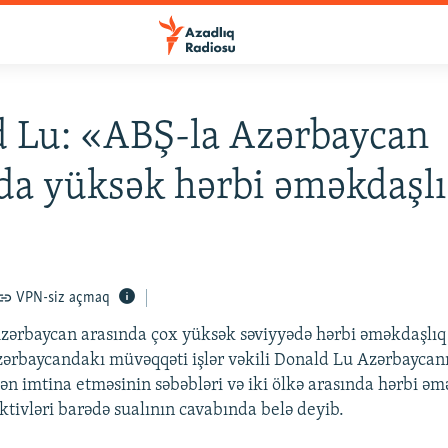
 Lu: «ABŞ-la Azərbaycan
da yüksək hərbi əməkdaşlı
VPN-siz açmaq
zərbaycan arasında çox yüksək səviyyədə hərbi əməkdaşlı
rbaycandakı müvəqqəti işlər vəkili Donald Lu Azərbaycan
dən imtina etməsinin səbəbləri və iki ölkə arasında hərbi əm
ktivləri barədə sualının cavabında belə deyib.