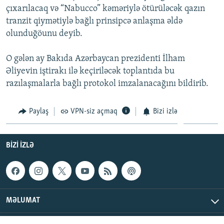
çıxarılacaq və “Nabucco” kəməriylə ötürüləcək qazın
İNFOQRAFIKA
AZƏRBAYCAN ƏDƏBIYYATI KITABXANASI
MISSIYAMIZ
BIZI IZLƏ
tranzit qiymətiylə bağlı prinsipcə anlaşma əldə
KARIKATURA
İSLAM VƏ DEMOKRATIYA
PEŞƏ ETIKASI VƏ JURNALISTIKA STANDARTLARIMIZ
olunduğöunu deyib.
İZ - MƏDƏNIYYƏT PROQRAMI
MATERIALLARIMIZDAN ISTIFADƏ
O gələn ay Bakıda Azərbaycan prezidenti İlham
AZADLIQRADIOSU MOBIL TELEFONUNUZDA
RFE/RL-in bütün saytları
Əliyevin iştirakı ilə keçiriləcək toplantıda bu
BIZIMLƏ ƏLAQƏ
razılaşmalarla bağlı protokol imzalanacağını bildirib.
XƏBƏR BÜLLETENLƏRIMIZ
Paylaş
VPN-siz açmaq
Bizi izlə
BIZI IZLƏ
MƏLUMAT