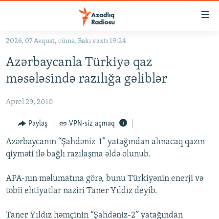
Keçid
linkləri
Əsas
2026, 07 Avqust, cümə, Bakı vaxtı 19:24
məzmuna
GÜNDƏM
Azərbaycanla Türkiyə qaz
qayıt
#İZAHLA
Əsas
məsələsində razılığa gəliblər
KORRUPSIOMETR
naviqasiyaya
qayıt
Aprel 29, 2010
#ƏSLINDƏ
Axtarışa
FƏRQƏ BAX
Paylaş
VPN-siz açmaq
keç
QANUNI DOĞRU
Azərbaycanın “Şahdəniz-1” yatağından alınacaq qazın
qiyməti ilə bağlı razılaşma əldə olunub.
ARAŞDIRMA
MULTIMEDIA
APA-nın məlumatına görə, bunu Türkiyənin enerji və
təbii ehtiyatlar naziri Taner Yıldız deyib.
RADIO ARXIV
VIDEO
HAQQIMIZDA
FOTOQALEREYA
OXU ZALI
Taner Yıldız həmçinin “Şahdəniz-2” yatağından