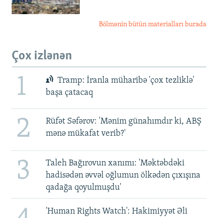
Bölmənin bütün materialları burada
Çox izlənən
1
Tramp: İranla müharibə 'çox tezliklə'
başa çatacaq
2
Rüfət Səfərov: 'Mənim günahımdır ki, ABŞ
mənə mükafat verib?'
3
Taleh Bağırovun xanımı: 'Məktəbdəki
hadisədən əvvəl oğlumun ölkədən çıxışına
qadağa qoyulmuşdu'
'Human Rights Watch': Hakimiyyət Əli