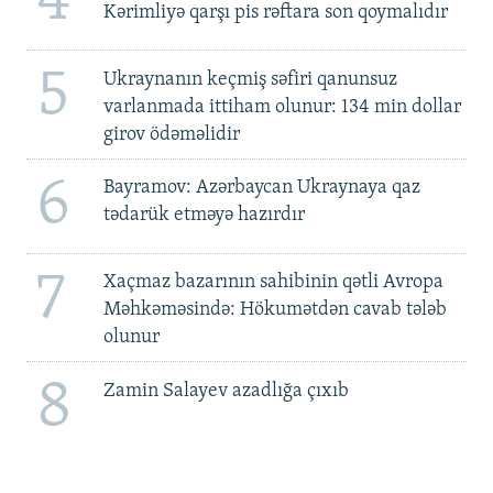
4
Kərimliyə qarşı pis rəftara son qoymalıdır
5
Ukraynanın keçmiş səfiri qanunsuz
varlanmada ittiham olunur: 134 min dollar
girov ödəməlidir
6
Bayramov: Azərbaycan Ukraynaya qaz
tədarük etməyə hazırdır
7
Xaçmaz bazarının sahibinin qətli Avropa
Məhkəməsində: Hökumətdən cavab tələb
olunur
8
Zamin Salayev azadlığa çıxıb