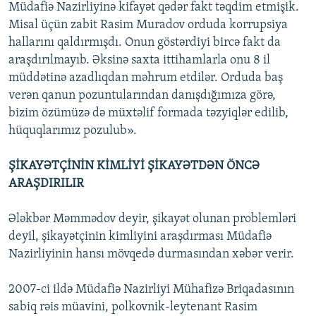
Müdafiə Nazirliyinə kifayət qədər fakt təqdim etmişik.
Misal üçün zabit Rasim Muradov orduda korrupsiya
hallarını qaldırmışdı. Onun göstərdiyi bircə fakt da
araşdırılmayıb. Əksinə saxta ittihamlarla onu 8 il
müddətinə azadlıqdan məhrum etdilər. Orduda baş
verən qanun pozuntularından danışdığımıza görə,
bizim özümüzə də müxtəlif formada təzyiqlər edilib,
hüquqlarımız pozulub».
ŞİKAYƏTÇİNİN KİMLİYİ ŞİKAYƏTDƏN ÖNCƏ
ARAŞDIRILIR
Ələkbər Məmmədov deyir, şikayət olunan problemləri
deyil, şikayətçinin kimliyini araşdırması Müdafiə
Nazirliyinin hansı mövqedə durmasından xəbər verir.
2007-ci ildə Müdafiə Nazirliyi Mühafizə Briqadasının
sabiq rəis müavini, polkovnik-leytenant Rasim