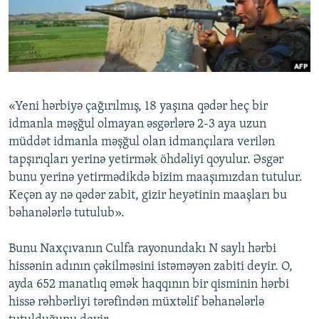
İNFOQRAFIKA
AZƏRBAYCAN ƏDƏBIYYATI KITABXANASI
MISSIYAMIZ
BIZI IZLƏ
KARIKATURA
İSLAM VƏ DEMOKRATIYA
PEŞƏ ETIKASI VƏ JURNALISTIKA STANDARTLARIMIZ
İZ - MƏDƏNIYYƏT PROQRAMI
MATERIALLARIMIZDAN ISTIFADƏ
AZADLIQRADIOSU MOBIL TELEFONUNUZDA
RFE/RL-in bütün saytları
«Yeni hərbiyə çağırılmış, 18 yaşına qədər heç bir
BIZIMLƏ ƏLAQƏ
idmanla məşğul olmayan əsgərlərə 2-3 aya uzun
müddət idmanla məşğul olan idmançılara verilən
XƏBƏR BÜLLETENLƏRIMIZ
tapşırıqları yerinə yetirmək öhdəliyi qoyulur. Əsgər
bunu yerinə yetirmədikdə bizim maaşımızdan tutulur.
Keçən ay nə qədər zabit, gizir heyətinin maaşları bu
bəhanələrlə tutulub».
Bunu Naxçıvanın Culfa rayonundakı N saylı hərbi
hissənin adının çəkilməsini istəməyən zabiti deyir. O,
ayda 652 manatlıq əmək haqqının bir qisminin hərbi
hissə rəhbərliyi tərəfindən müxtəlif bəhanələrlə