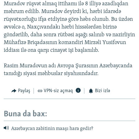
Muradov rüşvət almaq ittihamı ilə 8 illiyə azadlıqdan
məhrum edilib. Muradov deyirdi ki, hərbi idarədə
rüşvətxorluğu ifşa etdiyinə görə həbs olunub. Bu üzdən
əvvəlcə o, Naxçıvandakı hərbi hissələrdən birinə
göndərilib, daha sonra rütbəsi aşağı salınıb və nazirliyin
Mühafizə Briqadasının komandiri Mirzəli Yusifovun
iddiası ilə ona qarşı cinayət işi başlanılıb.
Rasim Muradovun adı Avropa Şurasının Azərbaycanda
tanıdığı siyasi məhbuslar siyahısındadır.
Paylaş
VPN-siz açmaq
Bizi izlə
Buna da bax:
Azərbaycan zabitinin maaşı hara gedir?