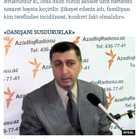
strukturdur ki, orda daim bütün sahələr üzrə hərtərəfli
nəzarət həyata keçirilir. Şikayət edənin adı, familiyası
kim tərəfindən incidilməsi, konkret fakt olmalıdır».
«DANIŞANI SUSDURURLAR»