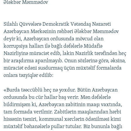
Ələkbər Məmmədov
Silahlı Qüvvələrə Demokratik Vətəndaş Nəzarəti
Azərbaycan Mərkəzinin rəhbəri Ələkbər Məmmədov
deyir ki, Azərbaycan ordusunda mövcud olan
korrupsiya halları ilə bağlı dəfələrlə Müdafiə
Nazirliyinə müraciət edib, lakin Nazirlik tərəfindən heç
bir araşdırma aparılmayıb. Onun sözlərinə görə, əksinə,
müraciət edəni susdurmaq üçün müxtəlif formalarda
onlara təzyiqlər edilib:
«Burda təəccüblü heç nə yoxdur. Bütün Azərbaycan
ordusunda bu cür hallar baş verir. Mən dəfələrlə
bildirmişəm ki, Azərbaycan zabitinin maaşı vaxtında,
tam formada verilmir. Zabitlərin maaşlarından hərbi
hissənin təmiri, kommunal xərclərin ödənilməsi kimi
müxtəlif bəhanələrlə pullar tutular. Biz bununla bağlı