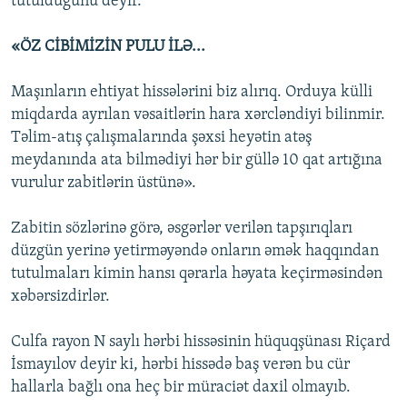
tutulduğunu deyir.
«ÖZ CİBİMİZİN PULU İLƏ...
Maşınların ehtiyat hissələrini biz alırıq. Orduya külli
miqdarda ayrılan vəsaitlərin hara xərcləndiyi bilinmir.
Təlim-atış çalışmalarında şəxsi heyətin atəş
meydanında ata bilmədiyi hər bir güllə 10 qat artığına
vurulur zabitlərin üstünə».
Zabitin sözlərinə görə, əsgərlər verilən tapşırıqları
düzgün yerinə yetirməyəndə onların əmək haqqından
tutulmaları kimin hansı qərarla həyata keçirməsindən
xəbərsizdirlər.
Culfa rayon N saylı hərbi hissəsinin hüquqşünası Riçard
İsmayılov deyir ki, hərbi hissədə baş verən bu cür
hallarla bağlı ona heç bir müraciət daxil olmayıb.