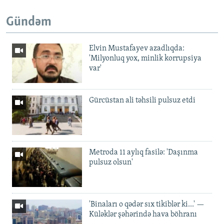
Gündəm
Elvin Mustafayev azadlıqda:
'Milyonluq yox, minlik korrupsiya
var'
Gürcüstan ali təhsili pulsuz etdi
Metroda 11 aylıq fasilə: 'Daşınma
pulsuz olsun'
'Binaları o qədər sıx tikiblər ki...' —
Küləklər şəhərində hava böhranı