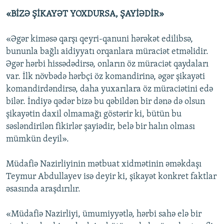
«BİZƏ ŞİKAYƏT YOXDURSA, ŞAYİƏDİR»
«Əgər kiməsə qarşı qeyri-qanuni hərəkət edilibsə,
bununla bağlı aidiyyatı orqanlara müraciət etməlidir.
Əgər hərbi hissədədirsə, onların öz müraciət qaydaları
var. İlk növbədə hərbçi öz komandirinə, əgər şikayəti
komandirdəndirsə, daha yuxarılara öz müraciətini edə
bilər. İndiyə qədər bizə bu qəbildən bir dənə də olsun
şikayətin daxil olmamağı göstərir ki, bütün bu
səsləndirilən fikirlər şayiədir, belə bir halın olması
mümkün deyil».
Müdafiə Nazirliyinin mətbuat xidmətinin əməkdaşı
Teymur Abdullayev isə deyir ki, şikayət konkret faktlar
əsasında araşdırılır.
«Müdafiə Nazirliyi, ümumiyyətlə, hərbi sahə elə bir