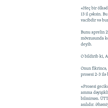
«Heç bir ölkə
13 il çəksin. B
vacibdir və bu
Bunu aprelin 
mövzusunda ke
deyib.
O bildirib ki, 
Onun fikrincə,
prosesi 2-3 ilə 
«Prosesi gecikd
amma dəyişikli
bilmirsən. ÜTT
asılıdır. Əhəmiy