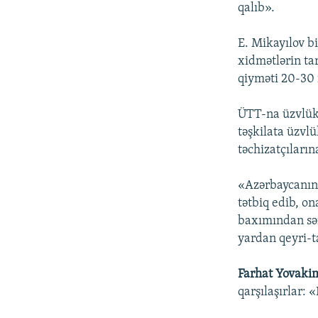
qalıb».
E. Mikayılov bi
xidmətlərin ta
qiyməti 20-30 f
ÜTT-na üzvlük 
təşkilata üzvlü
təchizatçıların
«Azərbaycanın 
tətbiq edib, on
baxımından səm
yardan qeyri-ta
Farhat Yovaki
qarşılaşırlar: 