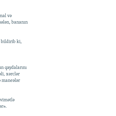
 mal və
əsələn, bananın
ildirib ki,
un qaydalarını
li, xərclər
ə maneələr
avimətlə
ər».