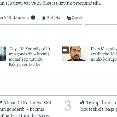
n 153 üzvü var və 28 ölkə isə üzvlük prosesindədir.
VPN-siz açmaq
Bizi izlə
Çap et
'Guya Əli Kərimliyə 850
Elvin Mustafa
min göndərib' – keçmiş
azadlıqda: 'Mi
mühafizəçi tutuldu,
minlik korrups
Bakıya verilə bilər
3
'Guya Əli Kərimliyə 850
Tramp: İranla 
in göndərib' – keçmiş
'çox tezliklə' başa
ühafizəçi tutuldu, Bakıya