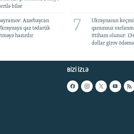
erilə bilər
7
Bayramov: Azərbaycan
Ukraynanın keçmiş
Ukraynaya qaz tədarük
qanunsuz varlan
tməyə hazırdır
ittiham olunur: 13
dollar girov ödəmə
BIZI IZLƏ