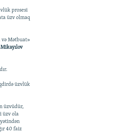
vlük prosesi
ilata üzv olmaq
ü və Mətbuat»
 Mikayılov
dır.
əqdirdə üzvlük
ın üzvüdür,
i üzv ola
yyətindən
ğır 40 faiz