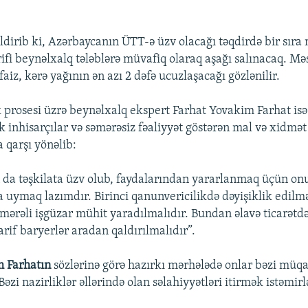
ldirib ki, Azərbaycanın ÜTT-ə üzv olacağı təqdirdə bir sıra
rifi beynəlxalq tələblərə müvafiq olaraq aşağı salınacaq. M
aiz, kərə yağının ən azı 2 dəfə ucuzlaşacağı gözlənilir.
prosesi üzrə beynəlxalq ekspert Farhat Yovakim Farhat isə b
k inhisarçılar və səmərəsiz fəaliyyət göstərən mal və xidmət
a qarşı yönəlib:
da təşkilata üzv olub, faydalarından yararlanmaq üçün on
a uymaq lazımdır. Birinci qanunvericilikdə dəyişiklik edilmə
ərəli işgüzar mühit yaradılmalıdır. Bundan əlavə ticarətd
rif baryerlər aradan qaldırılmalıdır”.
m Farhatın
sözlərinə görə hazırkı mərhələdə onlar bəzi müq
«Bəzi nazirliklər əllərində olan səlahiyyətləri itirmək istəmirl