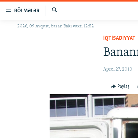
Keçid
BÖLMƏLƏR
linkləri
Axtar
Əsas
2026, 09 Avqust, bazar, Bakı vaxtı 12:52
GÜNDƏM
məzmuna
İQTISADIYYAT
#İZAHLA
qayıt
Əsas
Bananı
KORRUPSIOMETR
naviqasiyaya
#ƏSLINDƏ
qayıt
Aprel 27, 2010
Axtarışa
FƏRQƏ BAX
keç
QANUNI DOĞRU
Paylaş
ARAŞDIRMA
MULTIMEDIA
RADIO ARXIV
VIDEO
HAQQIMIZDA
FOTOQALEREYA
OXU ZALI