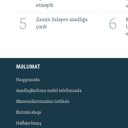
etməyib
v
5
6
Zamin Salayev azadlığa
çıxıb
e
MƏLUMAT
Haqqımızda
AzadlıqRadiosu mobil telefonuzda
Materiallarımızdan istifadə
BIZI IZLƏ
Bizimlə əlaqə
Həftəyə baxış