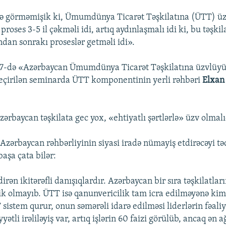
də görməmişik ki, Ümumdünya Ticarət Təşkilatına (ÜTT) üz
u proses 3-5 il çəkməli idi, artıq aydınlaşmalı idi ki, bu təşk
ndan sonrakı proseslər getməli idi».
27-də «Azərbaycan Ümumdünya Ticarət Təşkilatına üzvlüy
çirilən seminarda ÜTT komponentinin yerli rəhbəri
Elxan
Azərbaycan təşkilata gec yox, «ehtiyatlı şərtlərlə» üzv olmalı
 Azərbaycan rəhbərliyinin siyasi iradə nümayiş etdirəcəyi t
başa çata bilər:
irən ikitərəfli danışıqlardır. Azərbaycan bir sıra təşkilatlar
k olmayıb. ÜTT isə qanunvericilik tam icra edilməyənə kim
 sistem qurur, onun səmərəli idarə edilməsi liderlərin fəali
yətli irəliləyiş var, artıq işlərin 60 faizi görülüb, ancaq ən a