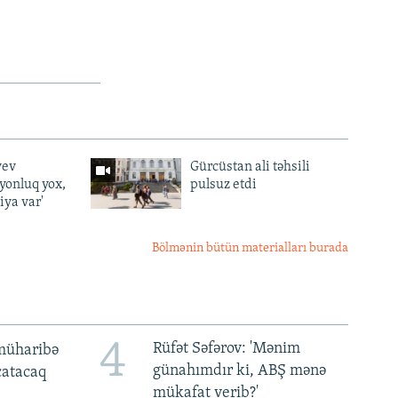
yev
Gürcüstan ali təhsili
lyonluq yox,
pulsuz etdi
iya var'
Bölmənin bütün materialları burada
4
Rüfət Səfərov: 'Mənim
müharibə
günahımdır ki, ABŞ mənə
 çatacaq
mükafat verib?'