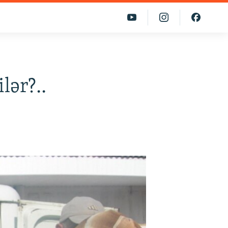
lər?..