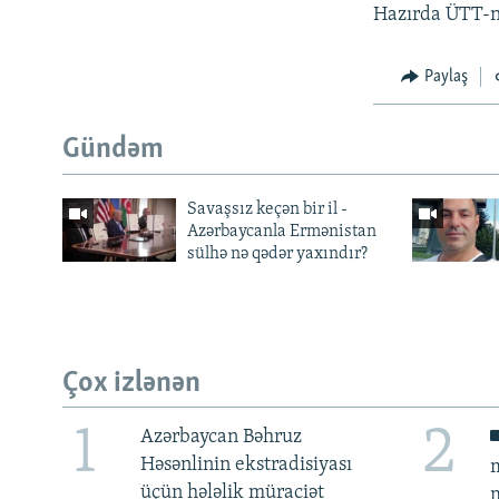
Hazırda ÜTT-ni
Paylaş
Gündəm
Savaşsız keçən bir il -
Azərbaycanla Ermənistan
sülhə nə qədər yaxındır?
Çox izlənən
1
2
Azərbaycan Bəhruz
Həsənlinin ekstradisiyası
m
üçün hələlik müraciət
m