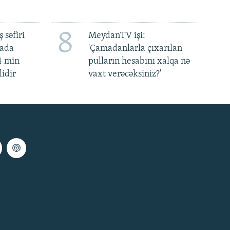
8
 səfiri
MeydanTV işi:
mada
'Çamadanlarla çıxarılan
4 min
pulların hesabını xalqa nə
lidir
vaxt verəcəksiniz?'