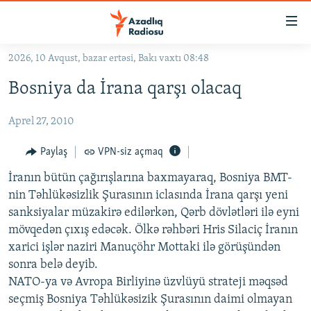
Keçid
linkləri
Əsas
2026, 10 Avqust, bazar ertəsi, Bakı vaxtı 08:48
məzmuna
GÜNDƏM
Bosniya da İrana qarşı olacaq
qayıt
#İZAHLA
Əsas
Aprel 27, 2010
KORRUPSIOMETR
naviqasiyaya
qayıt
#ƏSLINDƏ
Paylaş
VPN-siz açmaq
Axtarışa
FƏRQƏ BAX
keç
İranın bütün çağırışlarına baxmayaraq, Bosniya BMT-
nin Təhlükəsizlik Şurasının iclasında İrana qarşı yeni
QANUNI DOĞRU
sanksiyalar müzakirə edilərkən, Qərb dövlətləri ilə eyni
ARAŞDIRMA
mövqedən çıxış edəcək. Ölkə rəhbəri Hris Silaciç İranın
xarici işlər naziri Manuçöhr Mottaki ilə görüşündən
MULTIMEDIA
sonra belə deyib.
RADIO ARXIV
VIDEO
NATO-ya və Avropa Birliyinə üzvlüyü strateji məqsəd
HAQQIMIZDA
seçmiş Bosniya Təhlükəsizik Şurasının daimi olmayan
FOTOQALEREYA
OXU ZALI