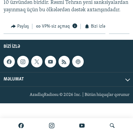
10 üzvündən biridir. Rəsmi Tehran yeni sanksiyalardan
İNFOQRAFIKA
AZƏRBAYCAN ƏDƏBIYYATI KITABXANASI
MISSIYAMIZ
yayınmaq üçün bu ölkələrdən dəstək axtarışındadır.
BIZI IZLƏ
KARIKATURA
İSLAM VƏ DEMOKRATIYA
PEŞƏ ETIKASI VƏ JURNALISTIKA STANDARTLARIMIZ
Paylaş
VPN-siz açmaq
Bizi izlə
İZ - MƏDƏNIYYƏT PROQRAMI
MATERIALLARIMIZDAN ISTIFADƏ
AZADLIQRADIOSU MOBIL TELEFONUNUZDA
RFE/RL-in bütün saytları
BIZI IZLƏ
BIZIMLƏ ƏLAQƏ
XƏBƏR BÜLLETENLƏRIMIZ
MƏLUMAT
AzadlıqRadiosu © 2026 Inc. | Bütün hüquqlar qorunur