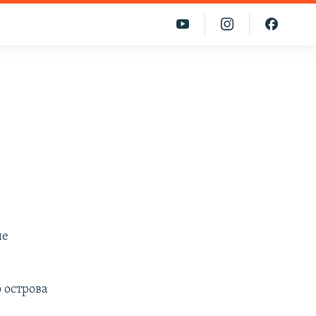
ие
 острова