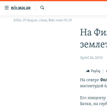
Keçid
BÖLMƏLƏR
linkləri
Axtar
Əsas
2026, 07 Avqust, cümə, Bakı vaxtı 01:19
GÜNDƏM
məzmuna
#İZAHLA
На Фи
qayıt
Əsas
KORRUPSIOMETR
земле
naviqasiyaya
#ƏSLINDƏ
qayıt
Axtarışa
FƏRQƏ BAX
Aprel 26, 2010
keç
QANUNI DOĞRU
Paylaş
ARAŞDIRMA
На севере
Фи
MULTIMEDIA
магнитудой 6,
RADIO ARXIV
VIDEO
Его эпицентр 
HAQQIMIZDA
FOTOQALEREYA
OXU ZALI
Батан, на глу