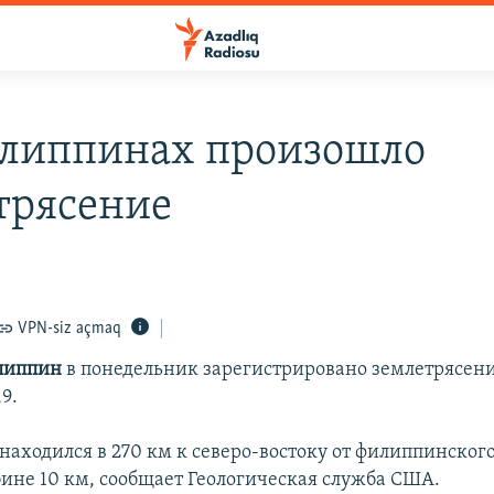
липпинах произошло
трясение
VPN-siz açmaq
липпин
в понедельник зарегистрировано землетрясен
9.
находился в 270 км к северо-востоку от филиппинского
бине 10 км, сообщает Геологическая служба США.