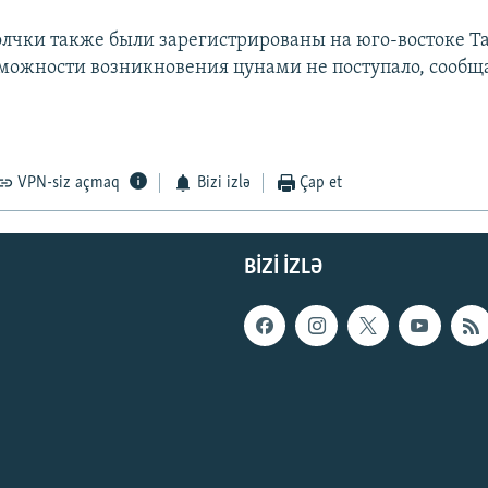
лчки также были зарегистрированы на юго-востоке Т
можности возникновения цунами не поступало, сообщ
VPN-siz açmaq
Bizi izlə
Çap et
BIZI IZLƏ