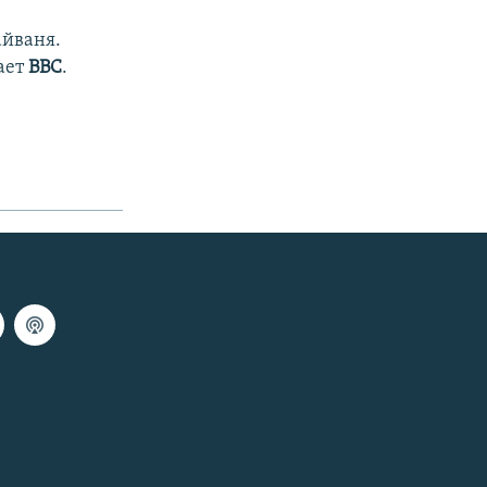
айваня.
ает
ВВС
.