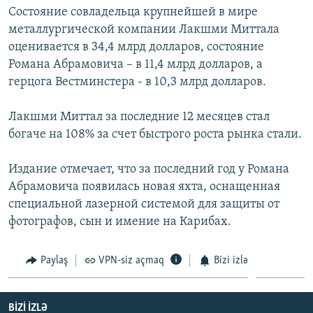
Состояние совладельца крупнейшей в мире
İNFOQRAFIKA
AZƏRBAYCAN ƏDƏBIYYATI KITABXANASI
MISSIYAMIZ
BIZI IZLƏ
металлургической компании Лакшми Миттала
KARIKATURA
İSLAM VƏ DEMOKRATIYA
PEŞƏ ETIKASI VƏ JURNALISTIKA STANDARTLARIMIZ
оценивается в 34,4 млрд долларов, состояние
Романа Абрамовича – в 11,4 млрд долларов, а
İZ - MƏDƏNIYYƏT PROQRAMI
MATERIALLARIMIZDAN ISTIFADƏ
герцога Вестминстера - в 10,3 млрд долларов.
AZADLIQRADIOSU MOBIL TELEFONUNUZDA
RFE/RL-in bütün saytları
BIZIMLƏ ƏLAQƏ
Лакшми Миттал за последние 12 месяцев стал
богаче на 108% за счет быстрого роста рынка стали.
XƏBƏR BÜLLETENLƏRIMIZ
Издание отмечает, что за последний год у Романа
Абрамовича появилась новая яхта, оснащенная
специальной лазерной системой для защиты от
фотографов, сын и имение на Карибах.
Paylaş
VPN-siz açmaq
Bizi izlə
BIZI IZLƏ