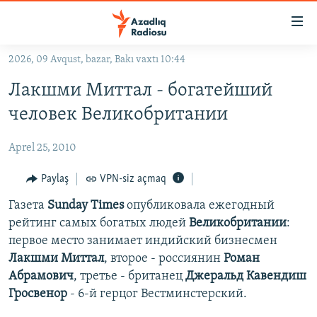
Keçid
linkləri
Əsas
2026, 09 Avqust, bazar, Bakı vaxtı 10:44
məzmuna
GÜNDƏM
Лакшми Миттал - богатейший
qayıt
#İZAHLA
Əsas
человек Великобритании
KORRUPSIOMETR
naviqasiyaya
qayıt
Aprel 25, 2010
#ƏSLINDƏ
Axtarışa
FƏRQƏ BAX
Paylaş
VPN-siz açmaq
keç
QANUNI DOĞRU
Газета
Sunday Times
опубликовала ежегодный
рейтинг самых богатых людей
Великобритании
:
ARAŞDIRMA
первое место занимает индийский бизнесмен
MULTIMEDIA
Лакшми Миттал
, второе - россиянин
Роман
Абрамович
, третье - британец
Джеральд Кавендиш
RADIO ARXIV
VIDEO
Гросвенор
- 6-й герцог Вестминстерский.
HAQQIMIZDA
FOTOQALEREYA
OXU ZALI