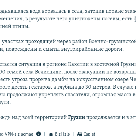
однявшаяся вода ворвалась в села, затопив первые эта
мещения, в результате чего уничтожены посевы, есть 
шней птицы.
 участках проходящей через район Военно-грузинско
и, повреждены и смыты внутрирайонные дороги.
тается ситуация в регионе Кахетии в восточной Грузии
00 семей села Велисцихе, после эвакуации не возвращ
к есть угроза прорыва дамбы на искусственном озере Ч
ого десять гектаров, а глубина до 30 метров. В случае
ую продолжают укреплять спасатели, огромная масса в
пути.
ждь над всей территорией
Грузии
продолжается и в эт
VPN-siz açmaq
Bizi izlə
Çap et