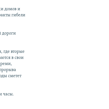
жи домов и
факты гибели
й дороги
, где вторые
аются в свои
ереми,
 прорыва
оды сметет
и часы.