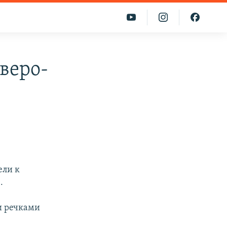
веро-
ели к
.
и речками