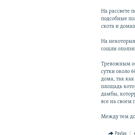
İNFOQRAFIKA
AZƏRBAYCAN ƏDƏBIYYATI KITABXANASI
MISSIYAMIZ
На рассвете п
KARIKATURA
İSLAM VƏ DEMOKRATIYA
PEŞƏ ETIKASI VƏ JURNALISTIKA
STANDARTLARIMIZ
подсобные по
İZ - MƏDƏNIYYƏT PROQRAMI
скота и дома
MATERIALLARIMIZDAN ISTIFADƏ
AZADLIQRADIOSU MOBIL TELEFONUNUZDA
На некоторых
сошли оползн
BIZIMLƏ ƏLAQƏ
XƏBƏR BÜLLETENLƏRIMIZ
Тревожным ос
сутки около 6
дома, так ка
площадь котор
дамбы, котор
все на своем 
Между тем до
Paylaş