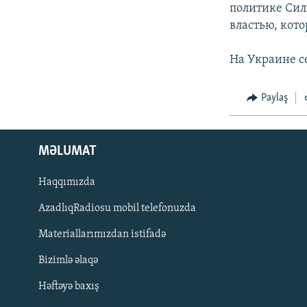
İNFOQRAFIKA
AZƏRBAYCAN ƏDƏBIYYATI KITABXANASI
MISSIYAMIZ
политике Сил
властью, кот
KARIKATURA
İSLAM VƏ DEMOKRATIYA
PEŞƏ ETIKASI VƏ JURNALISTIKA
STANDARTLARIMIZ
İZ - MƏDƏNIYYƏT PROQRAMI
На Украине с
MATERIALLARIMIZDAN ISTIFADƏ
AZADLIQRADIOSU MOBIL TELEFONUNUZDA
Paylaş
BIZIMLƏ ƏLAQƏ
XƏBƏR BÜLLETENLƏRIMIZ
MƏLUMAT
Haqqımızda
AzadlıqRadiosu mobil telefonuzda
Materiallarımızdan istifadə
Bizimlə əlaqə
Həftəyə baxış
BIZI IZLƏ