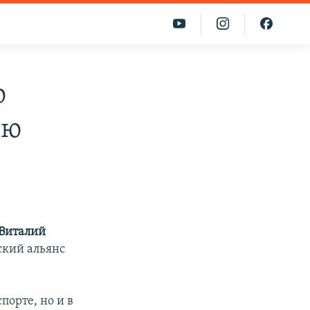
о
ию
Виталий
ский альянс
порте, но и в