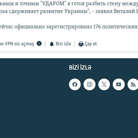
ьным и точным "УДАРОМ" я готов разбить стену межд
орая сдерживает развитие Украины", - заявил Виталий 
ейчас официально зарегистрировано 176 политических
VPN-siz açmaq
Bizi izlə
Çap et
BIZI IZLƏ