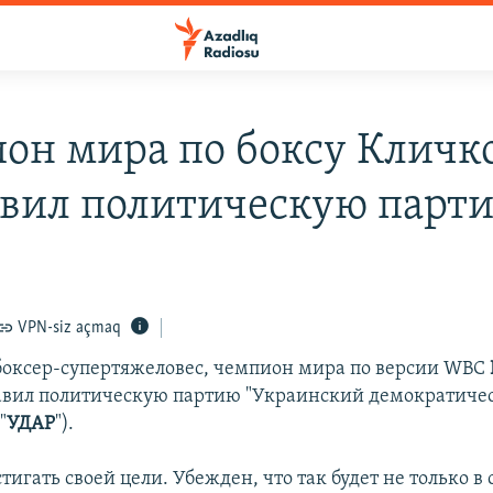
он мира по боксу Кличк
авил политическую парт
VPN-siz açmaq
оксер-супертяжеловес, чемпион мира по версии WBC
авил политическую партию "Украинский демократиче
"
УДАР
").
тигать своей цели. Убежден, что так будет не только в с