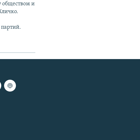
у обществом и
Кличко.
 партий.