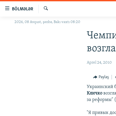
Keçid
BÖLMƏLƏR
linkləri
Axtar
Əsas
2026, 08 Avqust, şənbə, Bakı vaxtı 08:20
GÜNDƏM
məzmuna
#İZAHLA
Чемпи
qayıt
Əsas
KORRUPSIOMETR
возгл
naviqasiyaya
#ƏSLINDƏ
qayıt
Axtarışa
FƏRQƏ BAX
Aprel 24, 2010
keç
QANUNI DOĞRU
Paylaş
ARAŞDIRMA
Украинский б
MULTIMEDIA
Кличко
возгл
RADIO ARXIV
VIDEO
за реформы" (
HAQQIMIZDA
FOTOQALEREYA
OXU ZALI
"Я привык дос