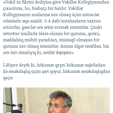
«Vəkil öz fikrini dediyinə görə Vəkillər Kollegiyasından
çıxarılırsa, bu, biabırçı bir haldır. Vəkillər
Kollegiyasının sıralarına üzv olmaq üçün müraciət
edənlərin sayı azalıb. 3-4 dəfə imtahanların vaxtını
artırırlar, gənclər ora ərizə vermək istəmirlər. Çünki
avtoritar üsullarla idarə olunan bir quruma, qorxu,
məddahlıq mühiti yaradılan, müstəqil olmayan bir
quruma üzv olmaq istəmirlər. Amma digər tərəfdən, biz
ora üzv olmalıyıq ki, mühit dəyişsin».
İ.Əliyev deyib ki, hökumət qeyri-hökumət təşkilatları
ilə əməkdaşlıq üçün şərt qoyur, hökumət əməkdaşlıqdan
qaçır.