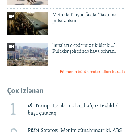
Metroda 11 aylıq fasilə: 'Daşınma
pulsuz olsun'
'Binaları o qədər sıx tikiblər ki...' —
Küləklər şəhərində hava böhranı
Bölmənin bütün materialları burada
Çox izlənən
1
Tramp: İranla müharibə 'çox tezliklə'
başa çatacaq
Rüfət Səfərov: 'Mənim günahımdır ki, ABŞ