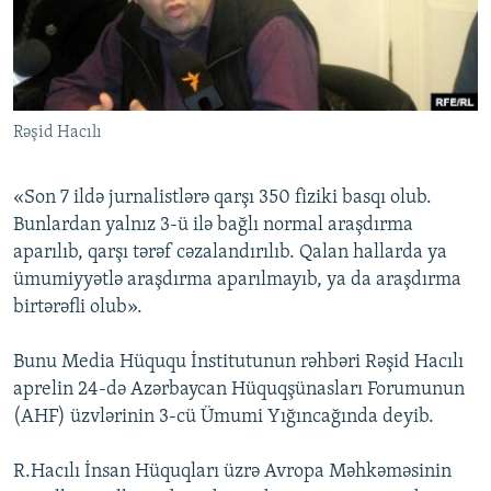
İNFOQRAFIKA
AZƏRBAYCAN ƏDƏBIYYATI KITABXANASI
MISSIYAMIZ
BIZI IZLƏ
KARIKATURA
İSLAM VƏ DEMOKRATIYA
PEŞƏ ETIKASI VƏ JURNALISTIKA STANDARTLARIMIZ
İZ - MƏDƏNIYYƏT PROQRAMI
MATERIALLARIMIZDAN ISTIFADƏ
Rəşid Hacılı
AZADLIQRADIOSU MOBIL TELEFONUNUZDA
RFE/RL-in bütün saytları
BIZIMLƏ ƏLAQƏ
«Son 7 ildə jurnalistlərə qarşı 350 fiziki basqı olub.
XƏBƏR BÜLLETENLƏRIMIZ
Bunlardan yalnız 3-ü ilə bağlı normal araşdırma
aparılıb, qarşı tərəf cəzalandırılıb. Qalan hallarda ya
ümumiyyətlə araşdırma aparılmayıb, ya da araşdırma
birtərəfli olub».
Bunu Media Hüququ İnstitutunun rəhbəri Rəşid Hacılı
aprelin 24-də Azərbaycan Hüquqşünasları Forumunun
(AHF) üzvlərinin 3-cü Ümumi Yığıncağında deyib.
R.Hacılı İnsan Hüquqları üzrə Avropa Məhkəməsinin