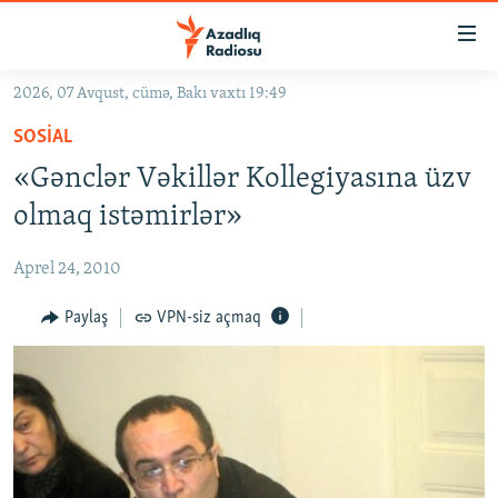
Keçid
linkləri
Əsas
2026, 07 Avqust, cümə, Bakı vaxtı 19:49
məzmuna
GÜNDƏM
SOSIAL
qayıt
#İZAHLA
Əsas
«Gənclər Vəkillər Kollegiyasına üzv
KORRUPSIOMETR
naviqasiyaya
olmaq istəmirlər»
qayıt
#ƏSLINDƏ
Axtarışa
Aprel 24, 2010
FƏRQƏ BAX
keç
QANUNI DOĞRU
Paylaş
VPN-siz açmaq
ARAŞDIRMA
MULTIMEDIA
RADIO ARXIV
VIDEO
HAQQIMIZDA
FOTOQALEREYA
OXU ZALI