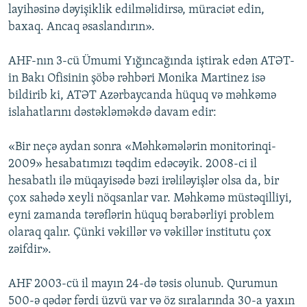
layihəsinə dəyişiklik edilməlidirsə, müraciət edin,
baxaq. Ancaq əsaslandırın».
AHF-nın 3-cü Ümumi Yığıncağında iştirak edən ATƏT-
in Bakı Ofisinin şöbə rəhbəri Monika Martinez isə
bildirib ki, ATƏT Azərbaycanda hüquq və məhkəmə
islahatlarını dəstəkləməkdə davam edir:
«Bir neçə aydan sonra «Məhkəmələrin monitorinqi-
2009» hesabatımızı təqdim edəcəyik. 2008-ci il
hesabatlı ilə müqayisədə bəzi irəliləyişlər olsa da, bir
çox sahədə xeyli nöqsanlar var. Məhkəmə müstəqilliyi,
eyni zamanda tərəflərin hüquq bərabərliyi problem
olaraq qalır. Çünki vəkillər və vəkillər institutu çox
zəifdir».
AHF 2003-cü il mayın 24-də təsis olunub. Qurumun
500-ə qədər fərdi üzvü var və öz sıralarında 30-a yaxın