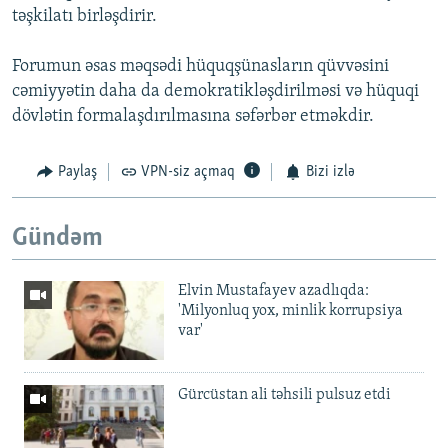
təşkilatı birləşdirir.
Forumun əsas məqsədi hüquqşünasların qüvvəsini
cəmiyyətin daha da demokratikləşdirilməsi və hüquqi
dövlətin formalaşdırılmasına səfərbər etməkdir.
Paylaş
VPN-siz açmaq
Bizi izlə
Gündəm
Elvin Mustafayev azadlıqda:
'Milyonluq yox, minlik korrupsiya
var'
Gürcüstan ali təhsili pulsuz etdi