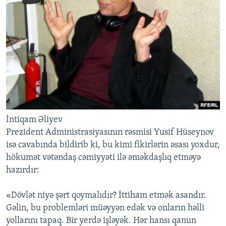
İntiqam Əliyev
Prezident Administrasiyasının rəsmisi Yusif Hüseynov
isə cavabında bildirib ki, bu kimi fikirlərin əsası yoxdur,
hökumət vətəndaş cəmiyyəti ilə əməkdaşlıq etməyə
hazırdır:
«Dövlət niyə şərt qoymalıdır? İttiham etmək asandır.
Gəlin, bu problemləri müəyyən edək və onların həlli
yollarını tapaq. Bir yerdə işləyək. Hər hansı qanun