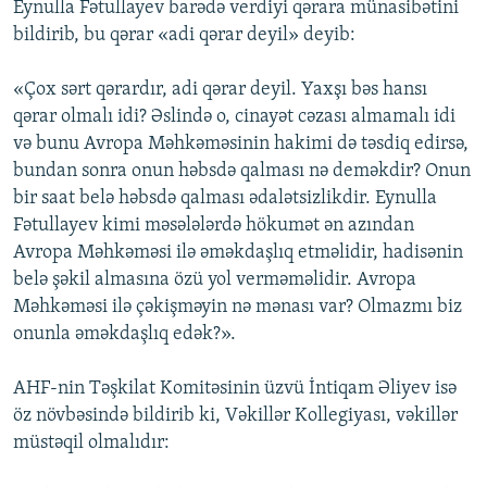
Eynulla Fətullayev barədə verdiyi qərara münasibətini
bildirib, bu qərar «adi qərar deyil» deyib:
«Çox sərt qərardır, adi qərar deyil. Yaxşı bəs hansı
qərar olmalı idi? Əslində o, cinayət cəzası almamalı idi
və bunu Avropa Məhkəməsinin hakimi də təsdiq edirsə,
bundan sonra onun həbsdə qalması nə deməkdir? Onun
bir saat belə həbsdə qalması ədalətsizlikdir. Eynulla
Fətullayev kimi məsələlərdə hökumət ən azından
Avropa Məhkəməsi ilə əməkdaşlıq etməlidir, hadisənin
belə şəkil almasına özü yol verməməlidir. Avropa
Məhkəməsi ilə çəkişməyin nə mənası var? Olmazmı biz
onunla əməkdaşlıq edək?».
AHF-nin Təşkilat Komitəsinin üzvü İntiqam Əliyev isə
öz növbəsində bildirib ki, Vəkillər Kollegiyası, vəkillər
müstəqil olmalıdır: