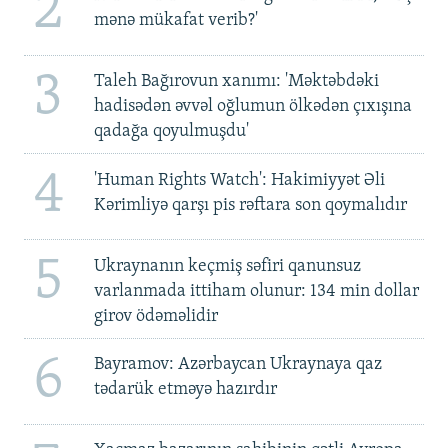
2
mənə mükafat verib?'
3
Taleh Bağırovun xanımı: 'Məktəbdəki
hadisədən əvvəl oğlumun ölkədən çıxışına
qadağa qoyulmuşdu'
4
'Human Rights Watch': Hakimiyyət Əli
Kərimliyə qarşı pis rəftara son qoymalıdır
5
Ukraynanın keçmiş səfiri qanunsuz
varlanmada ittiham olunur: 134 min dollar
girov ödəməlidir
6
Bayramov: Azərbaycan Ukraynaya qaz
tədarük etməyə hazırdır