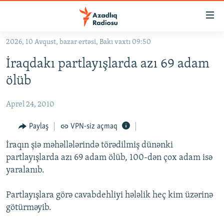
Keçid
linkləri
Əsas
2026, 10 Avqust, bazar ertəsi, Bakı vaxtı 09:50
məzmuna
GÜNDƏM
İraqdakı partlayışlarda azı 69 adam
qayıt
#İZAHLA
Əsas
ölüb
KORRUPSIOMETR
naviqasiyaya
qayıt
Aprel 24, 2010
#ƏSLINDƏ
Axtarışa
FƏRQƏ BAX
Paylaş
VPN-siz açmaq
keç
QANUNI DOĞRU
İraqın şiə məhəllələrində törədilmiş dünənki
partlayışlarda azı 69 adam ölüb, 100-dən çox adam isə
ARAŞDIRMA
yaralanıb.
MULTIMEDIA
Partlayışlara görə cavabdehliyi hələlik heç kim üzərinə
RADIO ARXIV
VIDEO
götürməyib.
HAQQIMIZDA
FOTOQALEREYA
OXU ZALI