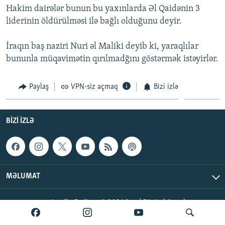
Hakim dairələr bunun bu yaxınlarda Əl Qaidənin 3
İNFOQRAFIKA
AZƏRBAYCAN ƏDƏBIYYATI KITABXANASI
MISSIYAMIZ
BIZI IZLƏ
liderinin öldürülməsi ilə bağlı olduğunu deyir.
KARIKATURA
İSLAM VƏ DEMOKRATIYA
PEŞƏ ETIKASI VƏ JURNALISTIKA STANDARTLARIMIZ
İraqın baş naziri Nuri əl Maliki deyib ki, yaraqlılar
İZ - MƏDƏNIYYƏT PROQRAMI
MATERIALLARIMIZDAN ISTIFADƏ
bununla müqavimətin qırılmadğını göstərmək istəyirlər.
AZADLIQRADIOSU MOBIL TELEFONUNUZDA
RFE/RL-in bütün saytları
BIZIMLƏ ƏLAQƏ
Paylaş
VPN-siz açmaq
Bizi izlə
XƏBƏR BÜLLETENLƏRIMIZ
BIZI IZLƏ
MƏLUMAT
AzadlıqRadiosu © 2026 Inc. | Bütün hüquqlar qorunur