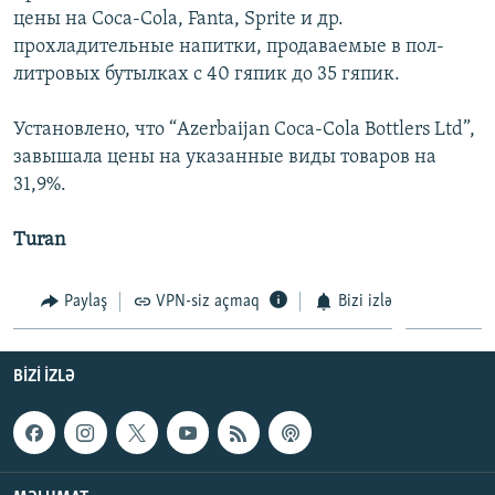
цены на Coca-Cola, Fanta, Sprite и др.
İNFOQRAFIKA
AZƏRBAYCAN ƏDƏBIYYATI KITABXANASI
MISSIYAMIZ
BIZI IZLƏ
прохладительные напитки, продаваемые в пол-
KARIKATURA
İSLAM VƏ DEMOKRATIYA
PEŞƏ ETIKASI VƏ JURNALISTIKA STANDARTLARIMIZ
литровых бутылках с 40 гяпик до 35 гяпик.
İZ - MƏDƏNIYYƏT PROQRAMI
MATERIALLARIMIZDAN ISTIFADƏ
Установлено, что “Azerbaijan Coca-Cola Bottlers Ltd”,
AZADLIQRADIOSU MOBIL TELEFONUNUZDA
RFE/RL-in bütün saytları
завышала цены на указанные виды товаров на
BIZIMLƏ ƏLAQƏ
31,9%.
XƏBƏR BÜLLETENLƏRIMIZ
Turan
Paylaş
VPN-siz açmaq
Bizi izlə
BIZI IZLƏ