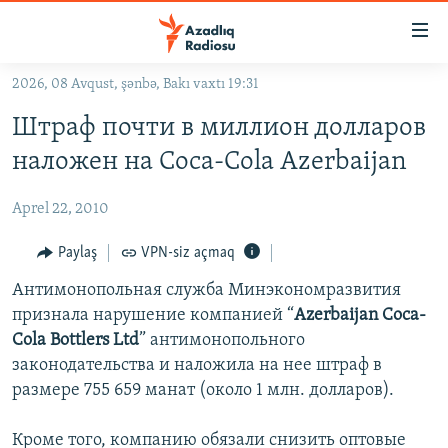
Keçid
linkləri
Əsas
2026, 08 Avqust, şənbə, Bakı vaxtı 19:31
məzmuna
GÜNDƏM
Штраф почти в миллион долларов
qayıt
#İZAHLA
Əsas
наложен на Coca-Cola Azerbaijan
KORRUPSIOMETR
naviqasiyaya
qayıt
Aprel 22, 2010
#ƏSLINDƏ
Axtarışa
FƏRQƏ BAX
Paylaş
VPN-siz açmaq
keç
QANUNI DOĞRU
Антимонопольная служба Минэкономразвития
признала нарушение компанией “
Azerbaijan Coca-
ARAŞDIRMA
Cola Bottlers Ltd
” антимонопольного
MULTIMEDIA
законодательства и наложила на нее штраф в
размере 755 659 манат (около 1 млн. долларов).
RADIO ARXIV
VIDEO
HAQQIMIZDA
FOTOQALEREYA
OXU ZALI
Кроме того, компанию обязали снизить оптовые