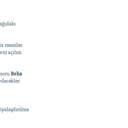
ağıdakı
da rəsmilər
eni açılım
ssoru
Reha
edəcəklər.
ziyalaşdırılma