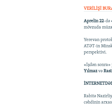
VERİLİŞİ BU
Aprelin 22
-də
mövzuda müzak
Yerevan protok
ATƏT-in Minsk 
perspektivi.
«İşdən sonra» 
Yılmaz
və
Ras
İNTERNETDƏN
Rabitə Nazirliy
cəhdinin arxas