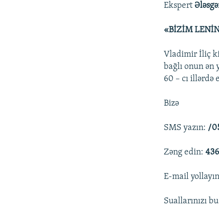
Ekspert
Ələsg
«BİZİM LENİ
Vladimir İliç 
bağlı onun ən 
60 – cı illərdə
Bizə
SMS yazın:
/0
Zəng edin:
436
E-mail yollayı
Suallarınızı bu