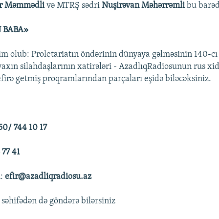
ər Məmmədli
və MTRŞ sədri
Nuşirəvan Məhərrəmli
bu barəd
N BABA»
kim olub: Proletariatın öndərinin dünyaya gəlməsinin 140-cı
yaxın silahdaşlarının xatirələri - AzadlıqRadiosunun rus xi
 efirə getmiş proqramlarından parçaları eşidə biləcəksiniz.
50/ 744 10 17
 77 41
n:
efir@azadliqradiosu.az
 səhifədən də göndərə bilərsiniz