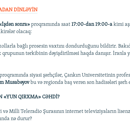
RADAN DİNLƏYİN
«İşdən sonra»
proqramında saat
17:00-dan 19:00-a
kimi aş
irələr olacaq:
ollarla bağlı prosesin vaxtını dondurduğunu bildirir. Bakı
qrupunun tərkibinin dəyişdirilməsi haqda danışır. İranla y
proqramında siyasi şərhçilər, Çankırı Universitetinin profe
im Musabəyov
bu və regionda baş verən son hadisələri şərh 
 «YUN QIRXMA» CƏHDİ?
i və Milli Teleradio Şurasının internet televiziyaların lisen
ında nə durur?