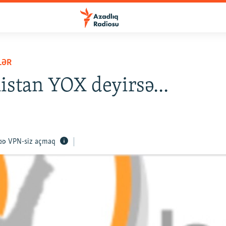
LƏR
stan YOX deyirsə...
VPN-siz açmaq