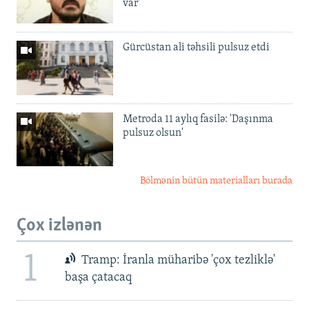
var'
Gürcüstan ali təhsili pulsuz etdi
Metroda 11 aylıq fasilə: 'Daşınma
pulsuz olsun'
Bölmənin bütün materialları burada
Çox izlənən
1
Tramp: İranla müharibə 'çox tezliklə'
başa çatacaq