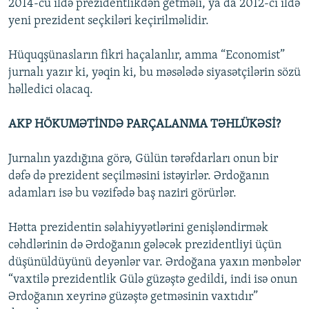
2014-cü ildə prezidentlikdən getməli, ya da 2012-ci ildə
yeni prezident seçkiləri keçirilməlidir.
Hüquqşünasların fikri haçalanlır, amma “Economist”
jurnalı yazır ki, yəqin ki, bu məsələdə siyasətçilərin sözü
həlledici olacaq.
AKP HÖKUMƏTİNDƏ PARÇALANMA TƏHLÜKƏSİ?
Jurnalın yazdığına görə, Gülün tərəfdarları onun bir
dəfə də prezident seçilməsini istəyirlər. Ərdoğanın
adamları isə bu vəzifədə baş naziri görürlər.
Hətta prezidentin səlahiyyətlərini genişləndirmək
cəhdlərinin də Ərdoğanın gələcək prezidentliyi üçün
düşünüldüyünü deyənlər var. Ərdoğana yaxın mənbələr
“vaxtilə prezidentlik Gülə güzəştə gedildi, indi isə onun
Ərdoğanın xeyrinə güzəştə getməsinin vaxtıdır”