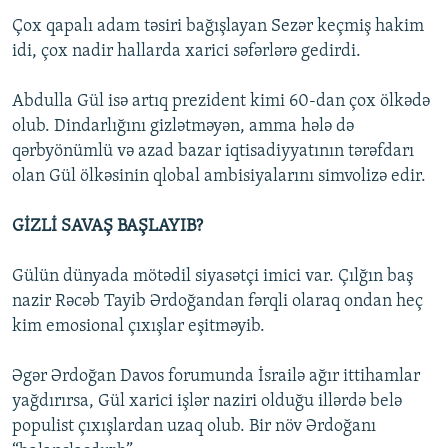
Çox qapalı adam təsiri bağışlayan Sezər keçmiş hakim
idi, çox nadir hallarda xarici səfərlərə gedirdi.
Abdulla Gül isə artıq prezident kimi 60-dan çox ölkədə
olub. Dindarlığını gizlətməyən, amma hələ də
qərbyönümlü və azad bazar iqtisadiyyatının tərəfdarı
olan Gül ölkəsinin qlobal ambisiyalarını simvolizə edir.
GİZLİ SAVAŞ BAŞLAYIB?
Gülün dünyada mötədil siyasətçi imici var. Çılğın baş
nazir Rəcəb Tayib Ərdoğandan fərqli olaraq ondan heç
kim emosional çıxışlar eşitməyib.
Əgər Ərdoğan Davos forumunda İsrailə ağır ittihamlar
yağdırırsa, Gül xarici işlər naziri olduğu illərdə belə
populist çıxışlardan uzaq olub. Bir növ Ərdoğanı