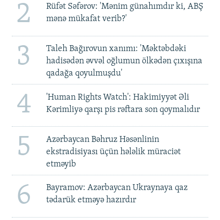
2
Rüfət Səfərov: 'Mənim günahımdır ki, ABŞ
mənə mükafat verib?'
3
Taleh Bağırovun xanımı: 'Məktəbdəki
hadisədən əvvəl oğlumun ölkədən çıxışına
qadağa qoyulmuşdu'
4
'Human Rights Watch': Hakimiyyət Əli
Kərimliyə qarşı pis rəftara son qoymalıdır
5
Azərbaycan Bəhruz Həsənlinin
ekstradisiyası üçün hələlik müraciət
etməyib
6
Bayramov: Azərbaycan Ukraynaya qaz
tədarük etməyə hazırdır