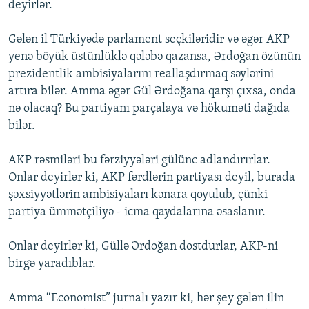
deyirlər.
Gələn il Türkiyədə parlament seçkiləridir və əgər AKP
yenə böyük üstünlüklə qələbə qazansa, Ərdoğan özünün
prezidentlik ambisiyalarını reallaşdırmaq səylərini
artıra bilər. Amma əgər Gül Ərdoğana qarşı çıxsa, onda
nə olacaq? Bu partiyanı parçalaya və hökuməti dağıda
bilər.
AKP rəsmiləri bu fərziyyələri gülünc adlandırırlar.
Onlar deyirlər ki, AKP fərdlərin partiyası deyil, burada
şəxsiyyətlərin ambisiyaları kənara qoyulub, çünki
partiya ümmətçiliyə - icma qaydalarına əsaslanır.
Onlar deyirlər ki, Güllə Ərdoğan dostdurlar, AKP-ni
birgə yaradıblar.
Amma “Economist” jurnalı yazır ki, hər şey gələn ilin