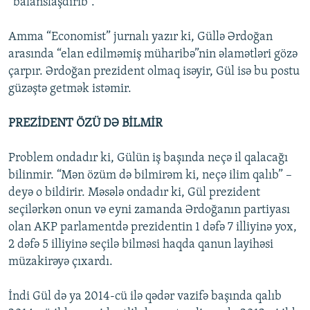
“balanslaşdırıb”.
Amma “Economist” jurnalı yazır ki, Güllə Ərdoğan
arasında “elan edilməmiş müharibə”nin əlamətləri gözə
çarpır. Ərdoğan prezident olmaq isəyir, Gül isə bu postu
güzəştə getmək istəmir.
PREZİDENT ÖZÜ DƏ BİLMİR
Problem ondadır ki, Gülün iş başında neçə il qalacağı
bilinmir. “Mən özüm də bilmirəm ki, neçə ilim qalıb” –
deyə o bildirir. Məsələ ondadır ki, Gül prezident
seçilərkən onun və eyni zamanda Ərdoğanın partiyası
olan AKP parlamentdə prezidentin 1 dəfə 7 illiyinə yox,
2 dəfə 5 illiyinə seçilə bilməsi haqda qanun layihəsi
müzakirəyə çıxardı.
İndi Gül də ya 2014-cü ilə qədər vazifə başında qalıb