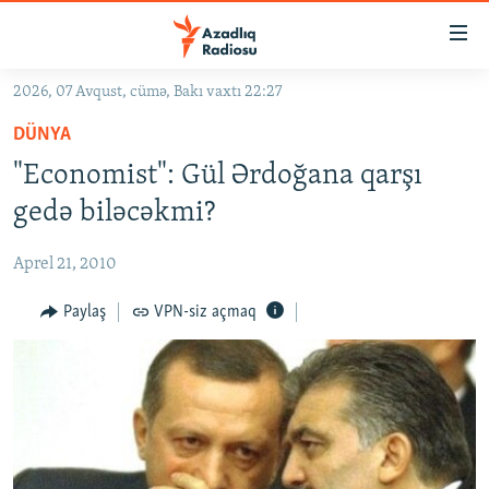
Keçid
linkləri
Əsas
2026, 07 Avqust, cümə, Bakı vaxtı 22:27
məzmuna
GÜNDƏM
DÜNYA
qayıt
#İZAHLA
Əsas
"Economist": Gül Ərdoğana qarşı
KORRUPSIOMETR
naviqasiyaya
gedə biləcəkmi?
qayıt
#ƏSLINDƏ
Axtarışa
Aprel 21, 2010
FƏRQƏ BAX
keç
QANUNI DOĞRU
Paylaş
VPN-siz açmaq
ARAŞDIRMA
MULTIMEDIA
RADIO ARXIV
VIDEO
HAQQIMIZDA
FOTOQALEREYA
OXU ZALI