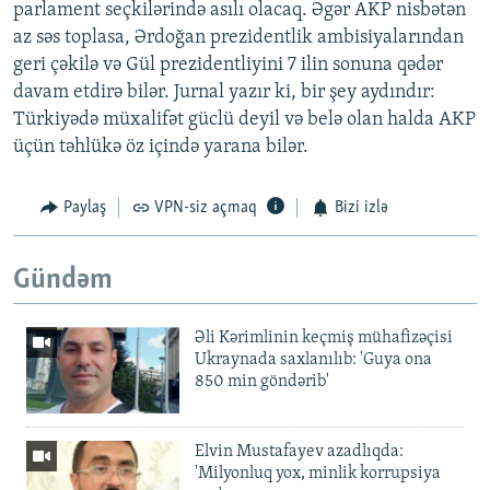
parlament seçkilərində asılı olacaq. Əgər AKP nisbətən
az səs toplasa, Ərdoğan prezidentlik ambisiyalarından
geri çəkilə və Gül prezidentliyini 7 ilin sonuna qədər
davam etdirə bilər. Jurnal yazır ki, bir şey aydındır:
Türkiyədə müxalifət güclü deyil və belə olan halda AKP
üçün təhlükə öz içində yarana bilər.
Paylaş
VPN-siz açmaq
Bizi izlə
Gündəm
Əli Kərimlinin keçmiş mühafizəçisi
Ukraynada saxlanılıb: 'Guya ona
850 min göndərib'
Elvin Mustafayev azadlıqda:
'Milyonluq yox, minlik korrupsiya