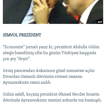
İNFOQRAFIKA
AZƏRBAYCAN ƏDƏBIYYATI KITABXANASI
MISSIYAMIZ
BIZI IZLƏ
KARIKATURA
İSLAM VƏ DEMOKRATIYA
PEŞƏ ETIKASI VƏ JURNALISTIKA STANDARTLARIMIZ
İZ - MƏDƏNIYYƏT PROQRAMI
MATERIALLARIMIZDAN ISTIFADƏ
AZADLIQRADIOSU MOBIL TELEFONUNUZDA
RFE/RL-in bütün saytları
SİMVOL PREZİDENT
BIZIMLƏ ƏLAQƏ
“Economist” jurnalı yazır ki, prezident Abdulla Gülün
XƏBƏR BÜLLETENLƏRIMIZ
zövqlə bəzədilmiş ofisi bu günün Türkiyəsi haqqında
çox şey “deyir”.
Geniş pəncərədan Ankaranın gözəl mənzərəsi açılır.
Divardan Osmanlı dövrünün erməni rəssamı
Ayvazovskinin rəsmi asılıb.
Gülün sələfi, keçmiş prezident Əhməd Necdət Sezərin
dövründə Ayvazovskinin rəsmini anbarda toz basmışdı.