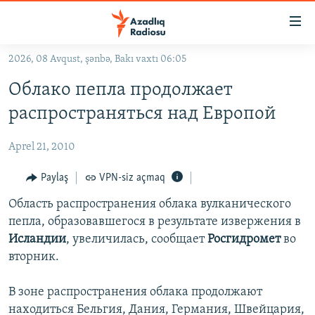
Keçid
linkləri
Əsas
2026, 08 Avqust, şənbə, Bakı vaxtı 06:05
məzmuna
GÜNDƏM
Облако пепла продолжает
qayıt
#İZAHLA
Əsas
распространяться над Европой
KORRUPSIOMETR
naviqasiyaya
qayıt
Aprel 21, 2010
#ƏSLINDƏ
Axtarışa
FƏRQƏ BAX
Paylaş
VPN-siz açmaq
keç
QANUNI DOĞRU
Область распространения облака вулканического
пепла, образовавшегося в результате извержения в
ARAŞDIRMA
Исландии
, увеличилась, сообщает
Росгидромет
во
MULTIMEDIA
вторник.
RADIO ARXIV
VIDEO
В зоне распространения облака продолжают
HAQQIMIZDA
FOTOQALEREYA
OXU ZALI
находиться Бельгия, Дания, Германия, Швейцария,