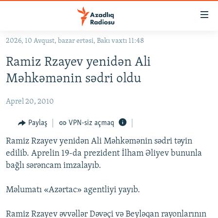
Keçid
linkləri
Əsas
2026, 10 Avqust, bazar ertəsi, Bakı vaxtı 11:48
məzmuna
GÜNDƏM
Ramiz Rzayev yenidən Ali
qayıt
#İZAHLA
Əsas
Məhkəmənin sədri oldu
KORRUPSIOMETR
naviqasiyaya
qayıt
Aprel 20, 2010
#ƏSLINDƏ
Axtarışa
FƏRQƏ BAX
Paylaş
VPN-siz açmaq
keç
QANUNI DOĞRU
Ramiz Rzayev yenidən Ali Məhkəmənin sədri təyin
edilib. Aprelin 19-da prezident İlham Əliyev bununla
ARAŞDIRMA
bağlı sərəncam imzalayıb.
MULTIMEDIA
Məlumatı «Azərtac» agentliyi yayıb.
RADIO ARXIV
VIDEO
HAQQIMIZDA
FOTOQALEREYA
OXU ZALI
Ramiz Rzayev əvvəllər Dəvəçi və Beyləqan rayonlarının