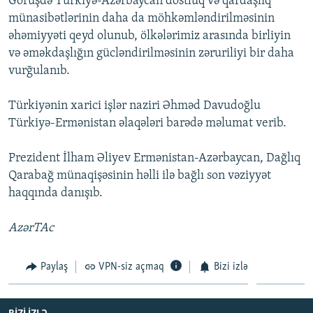
Görüşdə Türkiyə-Azərbaycan dostluq və qardaşlıq
İNFOQRAFIKA
AZƏRBAYCAN ƏDƏBIYYATI KITABXANASI
MISSIYAMIZ
münasibətlərinin daha da möhkəmləndirilməsinin
BIZI IZLƏ
əhəmiyyəti qeyd olunub, ölkələrimiz arasında birliyin
KARIKATURA
İSLAM VƏ DEMOKRATIYA
PEŞƏ ETIKASI VƏ JURNALISTIKA STANDARTLARIMIZ
və əməkdaşlığın gücləndirilməsinin zəruriliyi bir daha
İZ - MƏDƏNIYYƏT PROQRAMI
MATERIALLARIMIZDAN ISTIFADƏ
vurğulanıb.
AZADLIQRADIOSU MOBIL TELEFONUNUZDA
RFE/RL-in bütün saytları
Türkiyənin xarici işlər naziri Əhməd Davudoğlu
BIZIMLƏ ƏLAQƏ
Türkiyə-Ermənistan əlaqələri barədə məlumat verib.
XƏBƏR BÜLLETENLƏRIMIZ
Prezident İlham Əliyev Ermənistan-Azərbaycan, Dağlıq
Qarabağ münaqişəsinin həlli ilə bağlı son vəziyyət
haqqında danışıb.
AzərTAc
Paylaş
VPN-siz açmaq
Bizi izlə