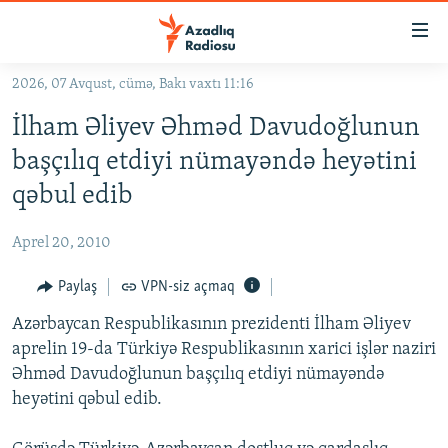
Keçid
linkləri
Əsas
2026, 07 Avqust, cümə, Bakı vaxtı 11:16
məzmuna
GÜNDƏM
İlham Əliyev Əhməd Davudoğlunun
qayıt
#İZAHLA
Əsas
başçılıq etdiyi nümayəndə heyətini
KORRUPSIOMETR
naviqasiyaya
qəbul edib
qayıt
#ƏSLINDƏ
Axtarışa
Aprel 20, 2010
FƏRQƏ BAX
keç
QANUNI DOĞRU
Paylaş
VPN-siz açmaq
ARAŞDIRMA
Azərbaycan Respublikasının prezidenti İlham Əliyev
aprelin 19-da Türkiyə Respublikasının xarici işlər naziri
MULTIMEDIA
Əhməd Davudoğlunun başçılıq etdiyi nümayəndə
RADIO ARXIV
VIDEO
heyətini qəbul edib.
HAQQIMIZDA
FOTOQALEREYA
OXU ZALI