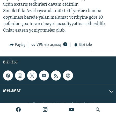
üçün axtarış tədbirləri davam etdirilir.
İNFOQRAFIKA
AZƏRBAYCAN ƏDƏBIYYATI KITABXANASI
MISSIYAMIZ
BIZI IZLƏ
Son iki ildə Azərbaycanda müxtəlif yerlərə bomba
KARIKATURA
İSLAM VƏ DEMOKRATIYA
PEŞƏ ETIKASI VƏ JURNALISTIKA STANDARTLARIMIZ
qoyulması barədə yalan məlumat verdiyinə görə 10
nəfərdən çox insan cinayət məsuliyyətinə cəlb edilib.
İZ - MƏDƏNIYYƏT PROQRAMI
MATERIALLARIMIZDAN ISTIFADƏ
Onlar əsasən yeniyetmələr olub.
AZADLIQRADIOSU MOBIL TELEFONUNUZDA
RFE/RL-in bütün saytları
BIZIMLƏ ƏLAQƏ
Paylaş
VPN-siz açmaq
Bizi izlə
XƏBƏR BÜLLETENLƏRIMIZ
BIZI IZLƏ
MƏLUMAT
AzadlıqRadiosu © 2026 Inc. | Bütün hüquqlar qorunur