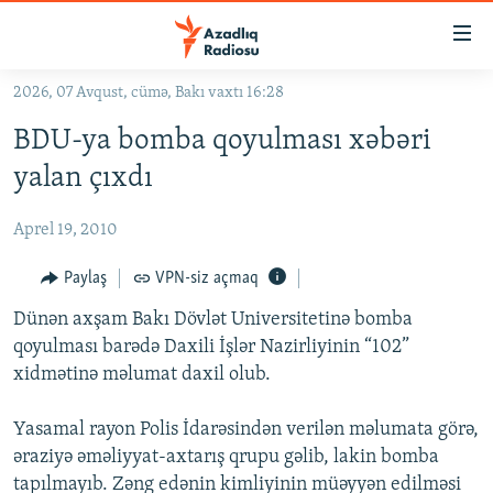
Keçid
linkləri
Əsas
2026, 07 Avqust, cümə, Bakı vaxtı 16:28
məzmuna
GÜNDƏM
BDU-ya bomba qoyulması xəbəri
qayıt
#İZAHLA
Əsas
yalan çıxdı
KORRUPSIOMETR
naviqasiyaya
qayıt
Aprel 19, 2010
#ƏSLINDƏ
Axtarışa
FƏRQƏ BAX
Paylaş
VPN-siz açmaq
keç
QANUNI DOĞRU
Dünən axşam Bakı Dövlət Universitetinə bomba
qoyulması barədə Daxili İşlər Nazirliyinin “102”
ARAŞDIRMA
xidmətinə məlumat daxil olub.
MULTIMEDIA
Yasamal rayon Polis İdarəsindən verilən məlumata görə,
RADIO ARXIV
VIDEO
əraziyə əməliyyat-axtarış qrupu gəlib, lakin bomba
HAQQIMIZDA
FOTOQALEREYA
OXU ZALI
tapılmayıb. Zəng edənin kimliyinin müəyyən edilməsi