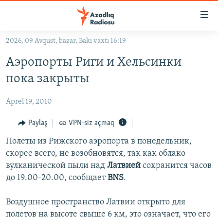
Keçid
linkləri
Əsas
2026, 09 Avqust, bazar, Bakı vaxtı 16:19
məzmuna
GÜNDƏM
Аэропорты Риги и Хельсинки
qayıt
#İZAHLA
Əsas
пока закрыты
KORRUPSIOMETR
naviqasiyaya
qayıt
Aprel 19, 2010
#ƏSLINDƏ
Axtarışa
FƏRQƏ BAX
Paylaş
VPN-siz açmaq
keç
QANUNI DOĞRU
Полеты из Рижского аэропорта в понедельник,
скорее всего, не возобновятся, так как облако
ARAŞDIRMA
вулканической пыли над
Латвией
сохранится часов
MULTIMEDIA
до 19.00-20.00, сообщает
BNS
.
RADIO ARXIV
VIDEO
Воздушное пространство Латвии открыто для
HAQQIMIZDA
FOTOQALEREYA
OXU ZALI
полетов на высоте свыше 6 км, это означает, что его