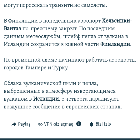
могут пересекать транзитные самолеты.
İNFOQRAFIKA
AZƏRBAYCAN ƏDƏBIYYATI KITABXANASI
MISSIYAMIZ
BIZI IZLƏ
KARIKATURA
İSLAM VƏ DEMOKRATIYA
PEŞƏ ETIKASI VƏ JURNALISTIKA STANDARTLARIMIZ
В Финляндии в понедельник аэропорт
Хельсинки-
Вантаа
по-прежнему закрыт. По последним
İZ - MƏDƏNIYYƏT PROQRAMI
MATERIALLARIMIZDAN ISTIFADƏ
данным метеослужбы, шлейф пепла от вулкана в
AZADLIQRADIOSU MOBIL TELEFONUNUZDA
RFE/RL-in bütün saytları
Исландии сохранится в южной части
Финляндии
.
BIZIMLƏ ƏLAQƏ
По временной схеме начинают работать аэропорты
XƏBƏR BÜLLETENLƏRIMIZ
городов Тампере и Турку.
Облака вулканической пыли и пепла,
выброшенные в атмосферу извергающимся
вулканом в
Исландии
, с четверга парализуют
воздушное сообщение в европейских странах.
Paylaş
VPN-siz açmaq
Bizi izlə