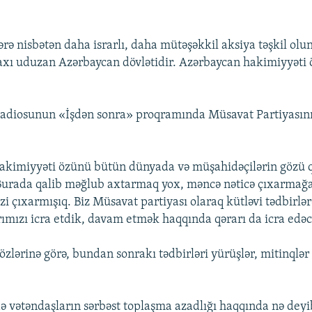
rə nisbətən daha israrlı, daha mütəşəkkil aksiya təşkil olun
, axı uduzan Azərbaycan dövlətidir. Azərbaycan hakimiyyəti
adiosunun «İşdən sonra» proqramında Müsavat Partiyasını
akimiyyəti özünü bütün dünyada və müşahidəçilərin gözü q
urada qalib məğlub axtarmaq yox, məncə nəticə çıxarmağa 
zi çıxarmışıq. Biz Müsavat partiyası olaraq kütləvi tədbirl
ımızı icra etdik, davam etmək haqqında qərarı da icra edəc
özlərinə görə, bundan sonrakı tədbirləri yürüşlər, mitinqlə
.
 vətəndaşların sərbəst toplaşma azadlığı haqqında nə deyi