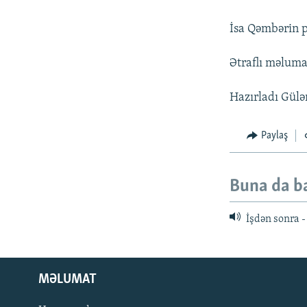
İsa Qəmbərin p
Ətraflı məlum
Hazırladı Gül
Paylaş
Buna da b
İşdən sonra 
MƏLUMAT