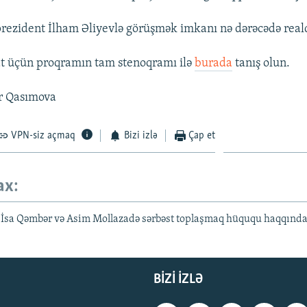
rezident İlham Əliyevlə görüşmək imkanı nə dərəcədə real
at üçün proqramın tam stenoqramı ilə
burada
tanış olun.
ər Qasımova
VPN-siz açmaq
Bizi izlə
Çap et
ax:
- İsa Qəmbər və Asim Mollazadə sərbəst toplaşmaq hüququ haqqınd
BIZI IZLƏ