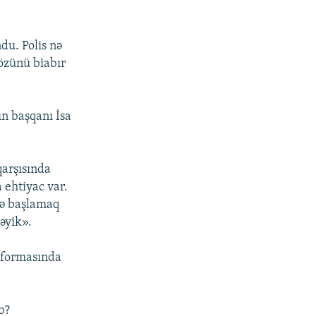
du. Polis nə
 özünü biabır
n başqanı İsa
arşısında
ehtiyac var.
ərə başlamaq
əyik».
r formasında
b?