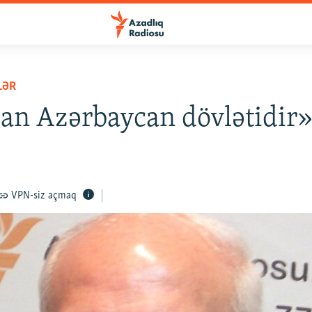
LƏR
n Azərbaycan dövlətidir
VPN-siz açmaq