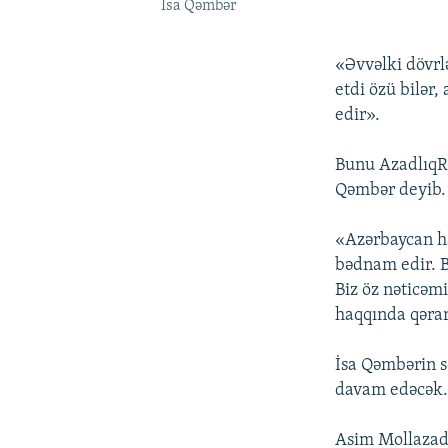
İsa Qəmbər
«Əvvəlki dövrlə
etdi özü bilər
edir».
Bunu AzadlıqR
Qəmbər deyib.
«Azərbaycan h
bədnam edir. B
Biz öz nəticəmi
haqqında qərar
İsa Qəmbərin s
davam edəcək
Asim Mollazadə